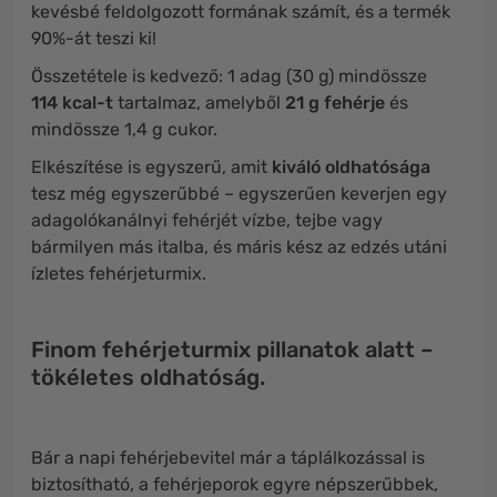
kevésbé feldolgozott formának számít, és a termék
90%-át teszi ki!
Összetétele is kedvező: 1 adag (30 g) mindössze
114 kcal-t
tartalmaz, amelyből
21 g fehérje
és
mindössze 1,4 g cukor.
Elkészítése is egyszerű, amit
kiváló oldhatósága
tesz még egyszerűbbé – egyszerűen keverjen egy
adagolókanálnyi fehérjét vízbe, tejbe vagy
bármilyen más italba, és máris kész az edzés utáni
ízletes fehérjeturmix.
Finom fehérjeturmix pillanatok alatt –
tökéletes oldhatóság.
Bár a napi fehérjebevitel már a táplálkozással is
biztosítható, a fehérjeporok egyre népszerűbbek,