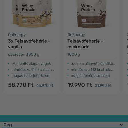
OnEnergy
OnEnergy
3x Tejsavófehérje –
Tejsavófehérje –
vanília
csokoládé
összesen 3000 g
1000 g
izomépítő alapanyagok
az izom alapvető építőkövei
mindössze 114 kcal adagonként
mindössze 112 kcal adagonként
magas fehérjetartalom
magas fehérjetartalom
58.770 Ft
19.990 Ft
65.970 Ft
21.990 Ft
Cég