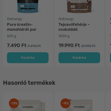
OnEnergy
OnEnergy
Pure kreatin-
Tejsavófehérje –
monohidrát por
csokoládé
500 g
1000 g
7.490 Ft
19.990 Ft
9.490 Ft
21.990 Ft
Kosárba
Kosárba
Hasonló termékek
-11%
-9%