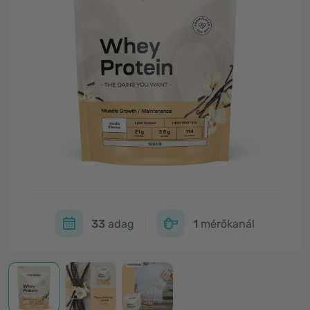
33
adag
1
mérőkanál