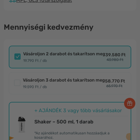
MPL, GLS futárszolgálat
Mennyiségi kedvezmény
Vásároljon 2 darabot és takarítson meg
39.580 Ft
43.980 Ft
19.790 Ft / db
Vásároljon 3 darabot és takarítson meg
58.770 Ft
65.970 Ft
19.590 Ft / db
+ AJÁNDÉK 3 vagy több vásárlásakor
Shaker – 500 ml, 1 darab
*Az ajándékot automatikusan hozzáadjuk a
kosarához.