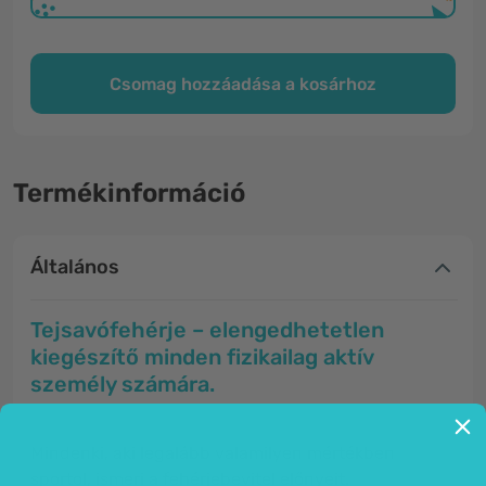
Csomag hozzáadása a kosárhoz
Termékinformáció
Általános
Tejsavófehérje – elengedhetetlen
kiegészítő minden fizikailag aktív
személy számára.
Mindenki, aki legalább valamilyen mértékben
sportol, ismeri a fehérjebevitel előnyeit.