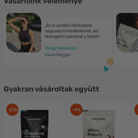
Vásárlóink véleménye
„Ez a vaníliás fehérjepor
nagyszerű mindenkinek, aki
támogatni szeretné a testét.”
Virág Monostori
mami blogger
Gyakran vásároltak együtt
-21%
-9%