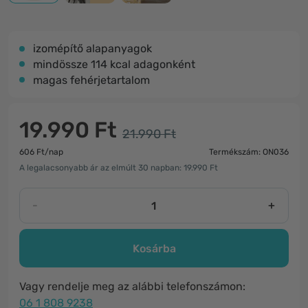
izomépítő alapanyagok
mindössze 114 kcal adagonként
magas fehérjetartalom
19.990 Ft
21.990 Ft
606 Ft/nap
Termékszám: ON036
A legalacsonyabb ár az elmúlt 30 napban: 19.990 Ft
-
+
Kosárba
Vagy rendelje meg az alábbi telefonszámon:
06 1 808 9238