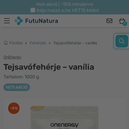
Heti akció | -15% mindenre
Adja hozzá a/az
HET15
kódot
0
Főoldal
Fehérjék
Tejsavófehérje – vanília
OnEnergy
Tejsavófehérje – vanília
Tartalom: 1000 g
HETI AKCIÓ
-9%