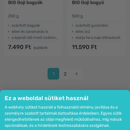
BIO Goji bogyók
BIO Goji bogyó
250 g
500 g
szárított bogyók
​szárított gyümölcs
édes és savanykás íz
édes ízű
a lejárati idő miatt csökkent az ár
dobja fel a napi étkezéseit
7.490 Ft
11.590 Ft
8.290 Ft
1
2
Ez a weboldal sütiket használ
A webhely sütiket használ a felhasználói élmény javítása és a
Cég
személyre szabott tartalmak biztosítása érdekében. Egyes sütik
Információk
elengedhetetlenek az oldal megfelelő működéséhez, míg mások
Csatlakozzon hozzánk
opcionálisak, és a hirdetések testreszabására szolgálnak.
Segítség és megrendelések