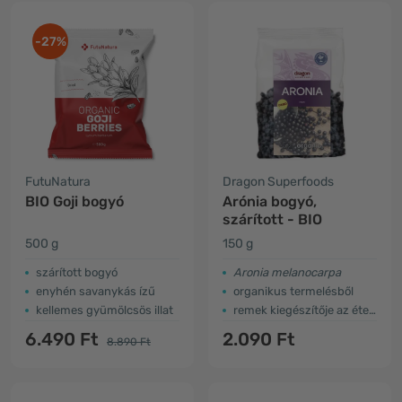
-27%
FutuNatura
Dragon Superfoods
BIO Goji bogyó
Arónia bogyó,
szárított - BIO
500 g
150 g
szárított bogyó
Aronia melanocarpa
enyhén savanykás ízű
organikus termelésből
kellemes gyümölcsös illat
remek kiegészítője az ételeknek
6.490 Ft
2.090 Ft
8.890 Ft