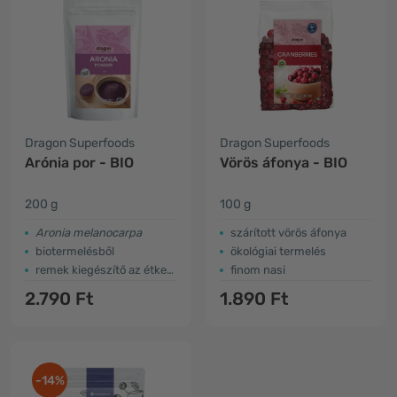
Dragon Superfoods
Dragon Superfoods
Arónia por - BIO
Vörös áfonya - BIO
200 g
100 g
Aronia melanocarpa
szárított vörös áfonya
biotermelésből
ökológiai termelés
remek kiegészítő az étkezésekhez
finom nasi
2.790 Ft
1.890 Ft
-14%