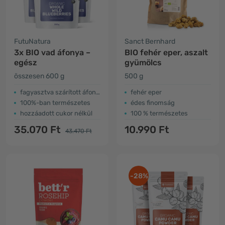
FutuNatura
Sanct Bernhard
3x BIO vad áfonya –
BIO fehér eper, aszalt
egész
gyümölcs
összesen 600 g
500 g
fagyasztva szárított áfonya
fehér eper
100%-ban természetes
édes finomság
hozzáadott cukor nélkül
100 % természetes
35.070 Ft
10.990 Ft
43.470 Ft
-28%