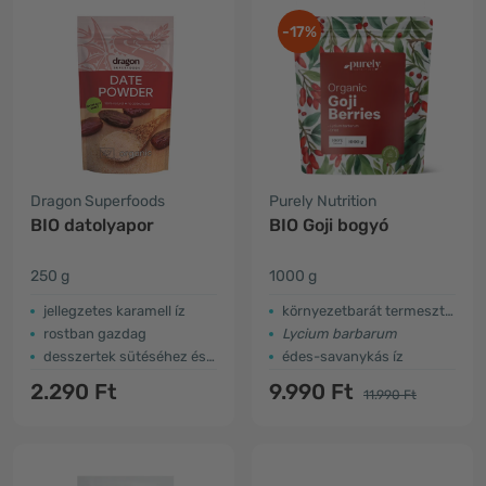
-17%
Dragon Superfoods
Purely Nutrition
BIO datolyapor
BIO Goji bogyó
250 g
1000 g
jellegzetes karamell íz
környezetbarát termesztés
rostban gazdag
Lycium barbarum
desszertek sütéséhez és édesítéséhez
édes-savanykás íz
2.290 Ft
9.990 Ft
11.990 Ft