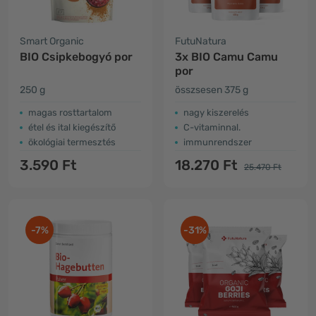
Smart Organic
FutuNatura
BIO Csipkebogyó por
3x BIO Camu Camu
por
250 g
összsesen 375 g
magas rosttartalom
nagy kiszerelés
étel és ital kiegészítő
C-vitaminnal.
ökológiai termesztés
immunrendszer
3.590 Ft
18.270 Ft
25.470 Ft
-7%
-31%