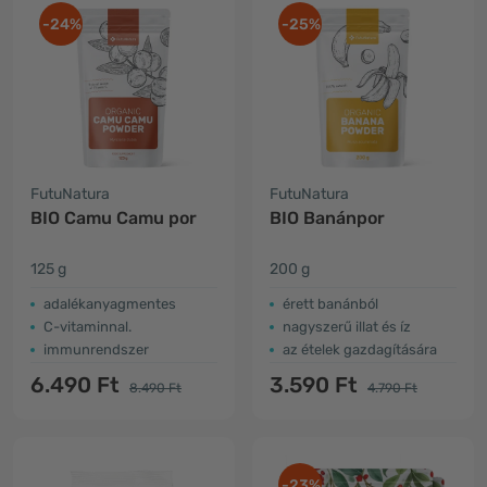
-24%
-25%
FutuNatura
FutuNatura
BIO Camu Camu por
BIO Banánpor
125 g
200 g
adalékanyagmentes
érett banánból
C-vitaminnal.
nagyszerű illat és íz
immunrendszer
az ételek gazdagítására
6.490 Ft
3.590 Ft
8.490 Ft
4.790 Ft
-23%