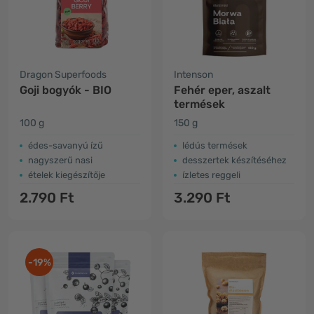
Dragon Superfoods
Intenson
Goji bogyók - BIO
Fehér eper, aszalt
termések
100 g
150 g
édes-savanyú ízű
lédús termések
nagyszerű nasi
desszertek készítéséhez
ételek kiegészítője
ízletes reggeli
2.790 Ft
3.290 Ft
-19%