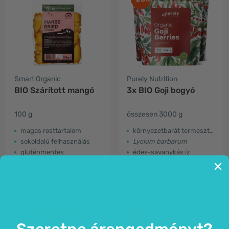
Smart Organic
Purely Nutrition
BIO Szárított mangó
3x BIO Goji bogyó
100 g
összesen 3000 g
magas rosttartalom
környezetbarát termesztés
sokoldalú felhasználás
Lycium barbarum
gluténmentes
édes-savanykás íz
2.590 Ft
27.570 Ft
35.970 Ft
-33%
Szeretne árengedményt?