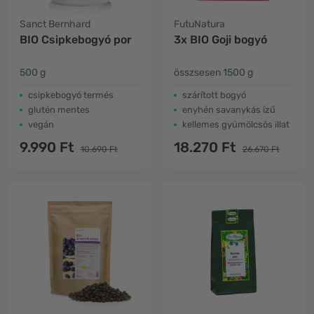
Sanct Bernhard
FutuNatura
BIO Csipkebogyó por
3x BIO Goji bogyó
500 g
összsesen 1500 g
csipkebogyó termés
szárított bogyó
glutén mentes
enyhén savanykás ízű
vegán
kellemes gyümölcsös illat
9.990 Ft
18.270 Ft
10.690 Ft
26.670 Ft