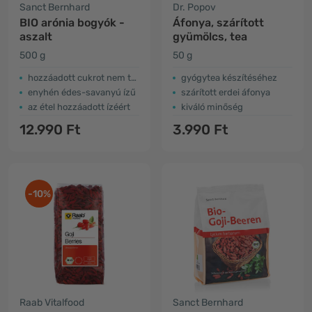
Sanct Bernhard
Dr. Popov
BIO arónia bogyók -
Áfonya, szárított
aszalt
gyümölcs, tea
500 g
50 g
hozzáadott cukrot nem tartalmaz
gyógytea készítéséhez
enyhén édes-savanyú ízű
szárított erdei áfonya
az étel hozzáadott ízéért
kiváló minőség
12.990 Ft
3.990 Ft
-10%
Raab Vitalfood
Sanct Bernhard