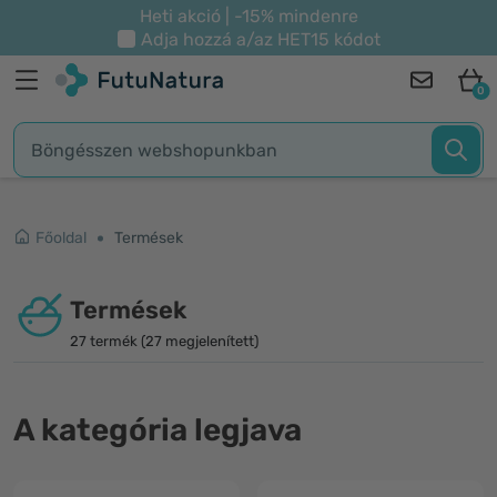
Heti akció | -15% mindenre
Adja hozzá a/az
HET15
kódot
0
Főoldal
Termések
Termések
27 termék (27 megjelenített)
A kategória legjava