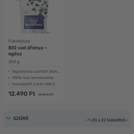
FutuNatura
BIO vad áfonya –
egész
200 g
fagyasztva szárított áfonya
100%-ban természetes
hozzáadott cukor nélkül
12.490 Ft
14.490 Ft
SZŰRŐ
• 1-20 a 22 találaltból •