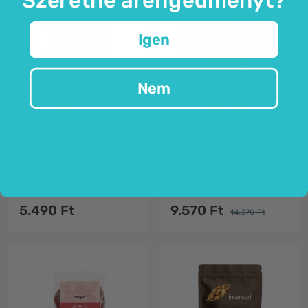
Igen
Nem
Intenson
FutuNatura
Zöld kávé, őrölt
3x BIO Banánpor
250 g
összsesen 600 g
100% nyers, természetes zöld kávé
érett banánból
őrölt és szárított szemek
nagyszerű illat és íz
egyszerű használat
az ételek gazdagítására
5.490 Ft
9.570 Ft
14.370 Ft