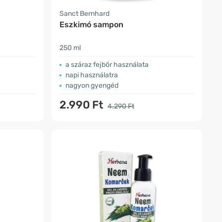
Sanct Bernhard
Eszkimó sampon
250 ml
a száraz fejbőr használata
napi használatra
nagyon gyengéd
2.990 Ft
4.290 Ft