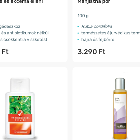
s és ekcéma elleni
Manjistha por
100 g
egédeszköz
Rubia cordifolia
és antibiotikumok nélkül
természetes ájurvédikus ter
s csökkenti a viszketést
hajra és fejbőrre
 Ft
3.290 Ft