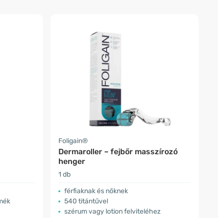
Foligain®
Dermaroller – fejbőr masszírozó
henger
1 db
férfiaknak és nőknek
rmék
540 titántűvel
szérum vagy lotion felviteléhez