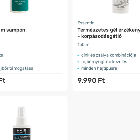
Essentiq
um sampon
Természetes gél érzékeny
- korpásodásgátló
150 ml
tal
cink és zsálya kombinációja
fejbőrnyugtató kezelés
fejbőr támogatása
minden hajtípusra
Ft
9.990 Ft