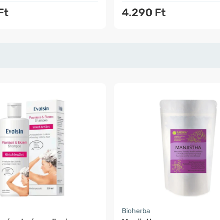
Ft
4.290 Ft
Bioherba