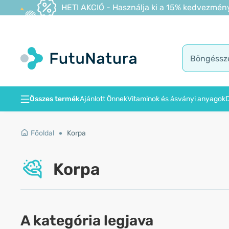
HETI AKCIÓ - Használja ki a 15% kedvezmény
Összes termék
Ajánlott Önnek
Vitaminok és ásványi anyagok
D
Főoldal
Korpa
Korpa
A kategória legjava