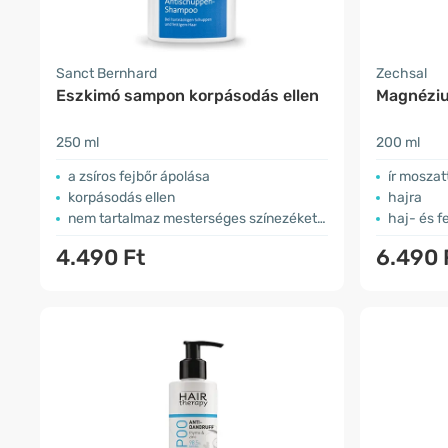
Sanct Bernhard
Zechsal
Eszkimó sampon korpásodás ellen
Magnézi
250 ml
200 ml
a zsíros fejbőr ápolása
ír moszat
korpásodás ellen
hajra
nem tartalmaz mesterséges színezéket és illatanyagot
haj- és 
4.490 Ft
6.490 