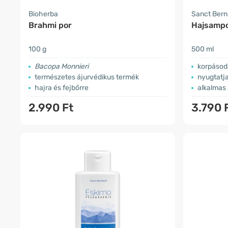
Bioherba
Sanct Ber
Brahmi por
Hajsampo
100 g
500 ml
Bacopa Monnieri
korpásod
természetes ájurvédikus termék
nyugtatja
hajra és fejbőrre
alkalmas 
2.990 Ft
3.790 