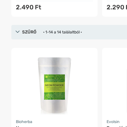
2.490 Ft
2.290 
SZŰRŐ
• 1-14 a 14 találaltból •
Bioherba
Evolsin