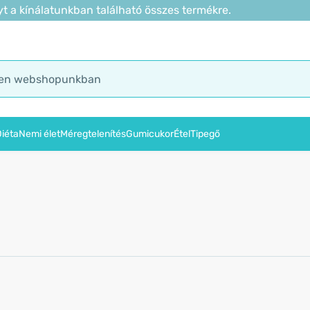
t a kínálatunkban található összes termékre.
iéta
Nemi élet
Méregtelenítés
Gumicukor
Étel
Tipegő