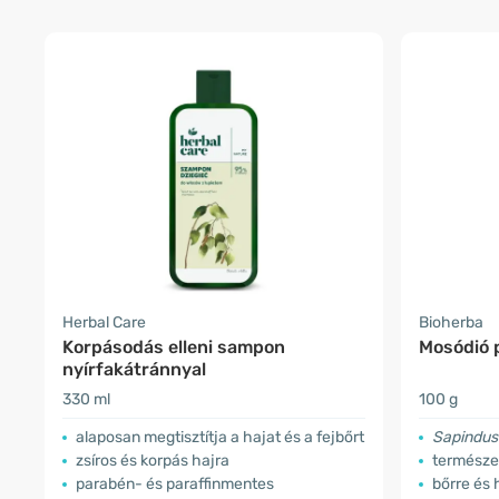
Herbal Care
Bioherba
Korpásodás elleni sampon
Mosódió 
nyírfakátránnyal
330 ml
100 g
alaposan megtisztítja a hajat és a fejbőrt
Sapindus
zsíros és korpás hajra
természe
parabén- és paraffinmentes
bőrre és 