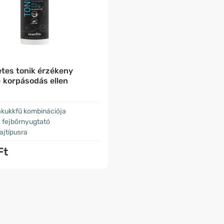
tes tonik érzékeny
- korpásodás ellen
akukkfű kombinációja
 fejbőrnyugtató
ajtípusra
Ft