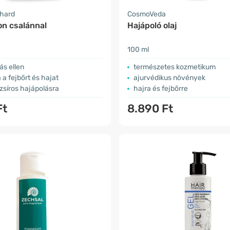
nhard
CosmoVeda
n csalánnal
Hajápoló olaj
100 ml
ás ellen
természetes kozmetikum
 a fejbőrt és hajat
ajurvédikus növények
zsíros hajápolásra
hajra és fejbőrre
Ft
8.890 Ft