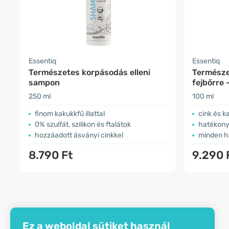
Essentiq
Essentiq
Természetes korpásodás elleni
Természe
sampon
fejbőrre 
250 ml
100 ml
finom kakukkfű illattal
cink és k
0% szulfát, szilikon és ftalátok
hatékony
hozzáadott ásványi cinkkel
minden h
8.790 Ft
9.290 
Ez a weboldal sütiket használ