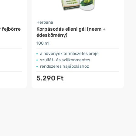
Herbana
 fejbőrre
Korpásodás elleni gél (neem +
édeskömény)
100 ml
a növények természetes ereje
szulfát- és szilikonmentes
rendszeres hajápoláshoz
5.290 Ft