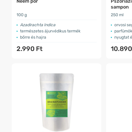
Neem por
Pszoriázi
sampon
100 g
250 ml
Azadirachta Indica
orvosi s
természetes ájurvédikus termék
parfümök 
bőrre és hajra
nyugtat é
2.990 Ft
10.890