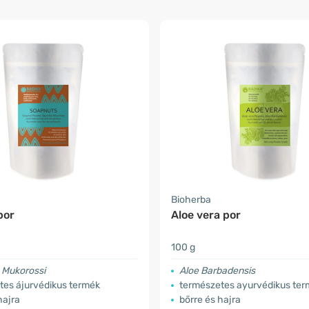
Bioherba
por
Aloe vera por
100 g
 Mukorossi
Aloe Barbadensis
tes ájurvédikus termék
természetes ayurvédikus te
hajra
bőrre és hajra