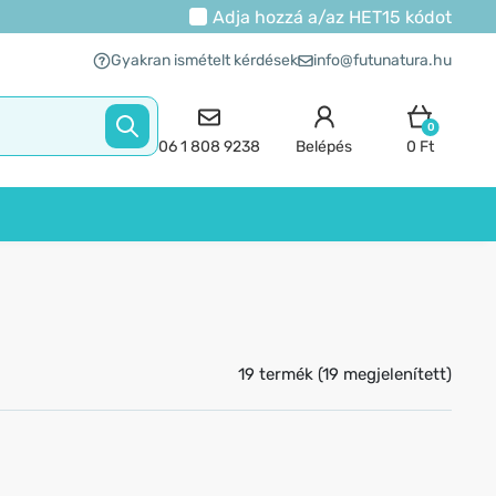
Adja hozzá a/az
HET15
kódot
Gyakran ismételt kérdések
info@futunatura.hu
0
06 1 808 9238
Belépés
0 Ft
19 termék (19 megjelenített)