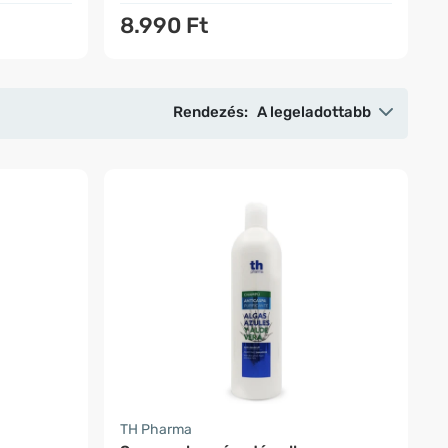
8.990 Ft
Rendezés:
A legeladottabb
TH Pharma