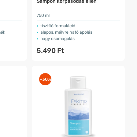
Sampon korpásodás ellen
750 ml
tisztító formuláció
mék
alapos, mélyre ható ápolás
nagy csomagolás
5.490 Ft
-30%