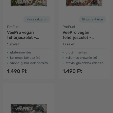
Nincs raktáron
Nincs raktáron
ProFuel
ProFuel
VeePro vegán
VeePro vegán
fehérjeszelet –
fehérjeszelet –
kókusz
brownie
1 szelet
1 szelet
gluténmentes
gluténmentes
kellemes kókusz ízű
kellemes brownie ízű
stevia-glikozidok édesítőszerrel
stevia-glikozidok édesítőszerrel
1.490 Ft
1.490 Ft