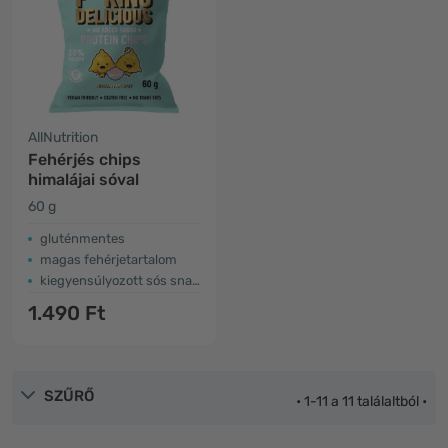
AllNutrition
Fehérjés chips
himalájai sóval
60 g
gluténmentes
magas fehérjetartalom
kiegyensúlyozott sós snack
1.490 Ft
SZŰRŐ
• 1-11 a 11 találaltból •