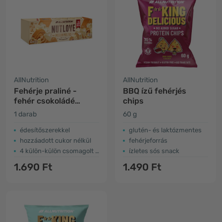
AllNutrition
AllNutrition
Fehérje praliné -
BBQ ízű fehérjés
fehér csokoládé
chips
földimogyoróval
1 darab
60 g
édesítőszerekkel
glutén- és laktózmentes
hozzáadott cukor nélkül
fehérjeforrás
4 külön-külön csomagolt praliné
ízletes sós snack
1.690 Ft
1.490 Ft