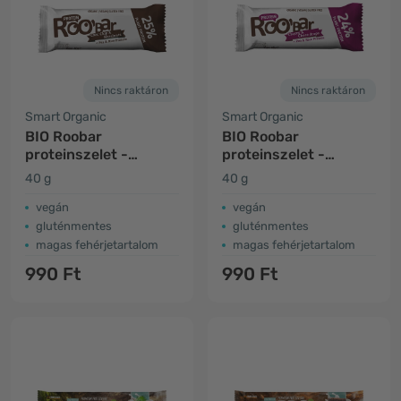
Nincs raktáron
Nincs raktáron
Smart Organic
Smart Organic
BIO Roobar
BIO Roobar
proteinszelet -
proteinszelet -
csokoládé & mogyoró
cseresznye &
40 g
40 g
csokoládé
vegán
vegán
gluténmentes
gluténmentes
magas fehérjetartalom
magas fehérjetartalom
990 Ft
990 Ft