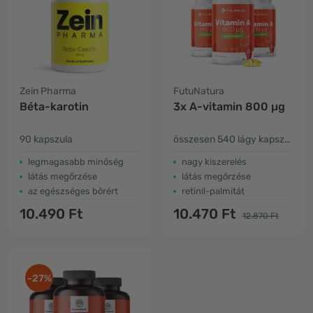
Zein Pharma
FutuNatura
Béta-karotin
3x A-vitamin 800 µg
90 kapszula
összesen 540 lágy kapszula
legmagasabb minőség
nagy kiszerelés
látás megőrzése
látás megőrzése
az egészséges bőrért
retinil-palmitát
10.490 Ft
10.470 Ft
12.870 Ft
-27%