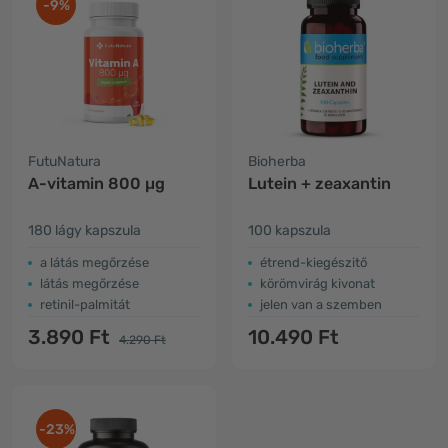
-9%
FutuNatura
Bioherba
A-vitamin 800 µg
Lutein + zeaxantin
180 lágy kapszula
100 kapszula
a látás megőrzése
étrend-kiegészitő
látás megőrzése
körömvirág kivonat
retinil-palmitát
jelen van a szemben
3.890 Ft
10.490 Ft
4.290 Ft
-23%