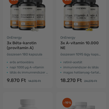
OnEnergy
OnEnergy
3x Béta-karotin
3x A-vitamin 10.000
(provitamin A)
NE
összesen 180 kapszula
összesen 1095 lágy kapszula
erős antioxidáns
retinil-acetát
napi 1000 µg A-vitamin
immunrendszer és látás
látás és immunrendszer támogatása
magas hatóanyag-tartalom
9.870 Ft
18.270 Ft
14.070 Ft
24.270 Ft
-19%