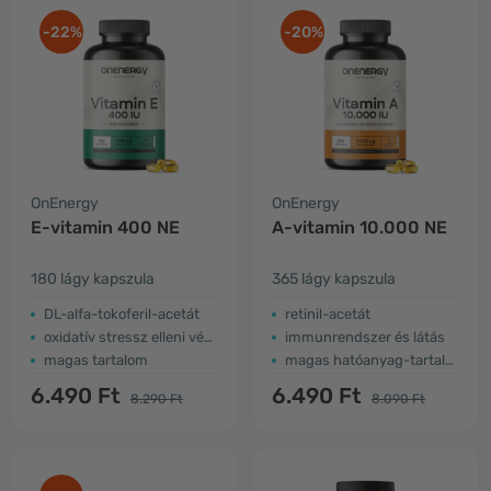
-22%
-20%
OnEnergy
OnEnergy
E-vitamin 400 NE
A-vitamin 10.000 NE
180 lágy kapszula
365 lágy kapszula
DL-alfa-tokoferil-acetát
retinil-acetát
oxidatív stressz elleni védelem
immunrendszer és látás
magas tartalom
magas hatóanyag-tartalom
6.490 Ft
6.490 Ft
8.290 Ft
8.090 Ft