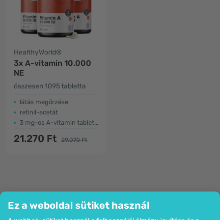
HealthyWorld®
3x A-vitamin 10.000
NE
összesen 1095 tabletta
látás megőrzése
retinil-acetát
3 mg-os A-vitamin tabletta
21.270 Ft
29.070 Ft
Ez a weboldal sütiket használ