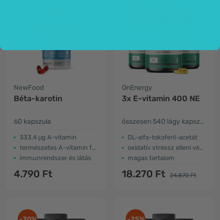
-27%
NewFood
OnEnergy
Béta-karotin
3x E-vitamin 400 NE
60 kapszula
összesen 540 lágy kapszula
333,4 μg A-vitamin
DL-alfa-tokoferil-acetát
természetes A-vitamin forrás
oxidatív stressz elleni védelem
immunrendszer és látás
magas tartalom
4.790 Ft
18.270 Ft
24.870 Ft
-30%
-25%