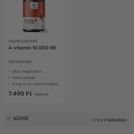
HealthyWorld®
A-vitamin 10.000 NE
365 tabletta
látás megőrzése
retinil-acetát
3 mg-os A-vitamin tabletta
7.490 Ft
9.690 Ft
SZŰRŐ
• 1-9 a 9 találaltból •