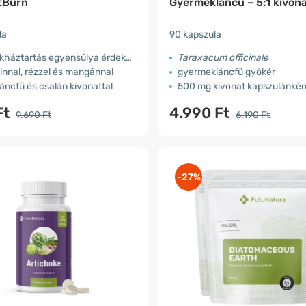
tBurn
Gyermekláncű – 5:1 kivon
la
90 kapszula
kháztartás egyensúlya érdekében
Taraxacum officinale
nnal, rézzel és mangánnal
gyermekláncfű gyökér
ncfű és csalán kivonattal
500 mg kivonat kapszulánkén
Ft
4.990 Ft
9.690 Ft
6.190 Ft
-27%