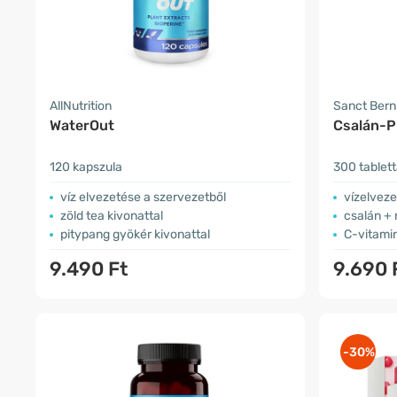
AllNutrition
Sanct Ber
WaterOut
Csalán-P
120 kapszula
300 tablet
víz elvezetése a szervezetből
vízelveze
zöld tea kivonattal
csalán + 
pitypang gyökér kivonattal
C-vitami
9.490 Ft
9.690 
-30%