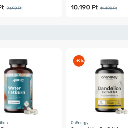
Ft
10.190 Ft
9.690 Ft
11.490 Ft
-19%
ition
OnEnergy