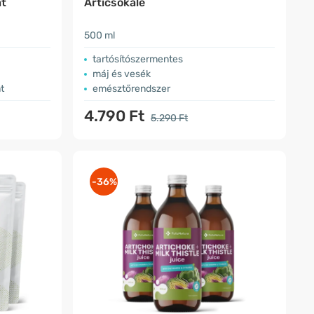
at
Articsókalé
500 ml
tartósítószermentes
máj és vesék
t
emésztőrendszer
4.790 Ft
5.290 Ft
-36%