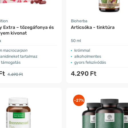
ition
Bioherba
y Extra – tőzegáfonya és
Articsóka - tinktúra
lyem kivonat
a
50 ml
m macrocarpon
krómmal
anidineket tartalmaz
alkoholmentes
ú támogatás
gyors felszívódás
Ft
4.290 Ft
4.690 Ft
-27%