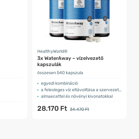
HealthyWorld®
3x WaterAway – vízelvezető
kapszulák
összesen 540 kapszula
egyedi kombináció
a felesleges víz eltávolítása a szervezetből
almaecettel és növényi kivonatokkal
28.170 Ft
34.470 Ft