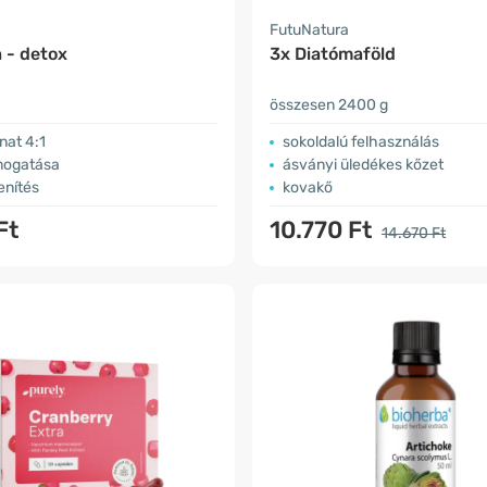
a
FutuNatura
 - detox
3x Diatómaföld
összesen 2400 g
nat 4:1
sokoldalú felhasználás
mogatása
ásványi üledékes kőzet
enítés
kovakő
Ft
10.770 Ft
14.670 Ft