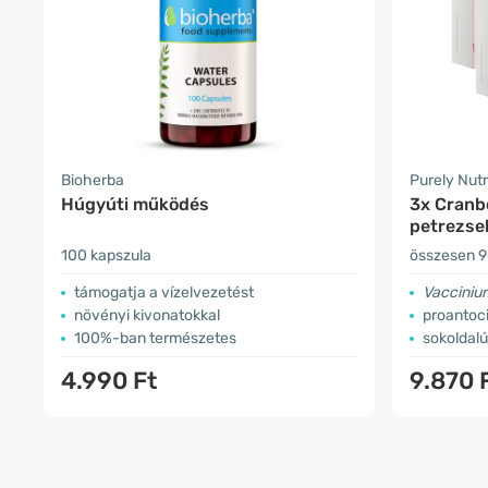
Bioherba
Purely Nutr
Húgyúti működés
3x Cranb
petrezse
100 kapszula
összesen 9
támogatja a vízelvezetést
Vacciniu
növényi kivonatokkal
proantoci
100%-ban természetes
sokoldal
4.990 Ft
9.870 