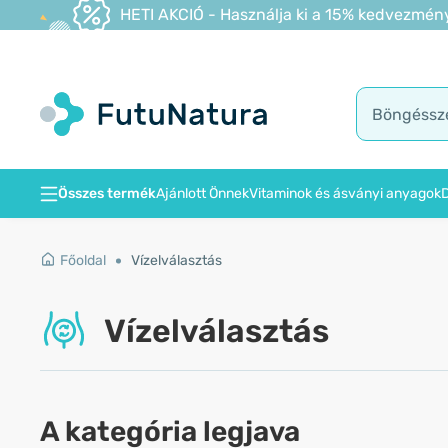
HETI AKCIÓ - Használja ki a 15% kedvezmény
Összes termék
Ajánlott Önnek
Vitaminok és ásványi anyagok
D
Főoldal
Vízelválasztás
Vízelválasztás
A kategória legjava