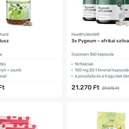
nhard
HealthyWorld®
lusz
3x Pygeum – afrikai szilva
ta
összesen 360 kapszula
tés
férfiaknak
nyír + zsurló
100 mg 20:1 kivonat kapszul
nnal
a prosztata és a húgyutak t
Ft
21.270 Ft
29.070 Ft