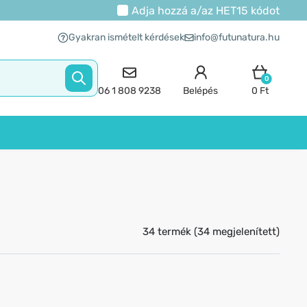
Adja hozzá a/az
HET15
kódot
Gyakran ismételt kérdések
info@futunatura.hu
0
06 1 808 9238
Belépés
0 Ft
34 termék (34 megjelenített)