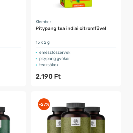
Klember
Pitypang tea indiai citromfűvel
15 x 2 g
emésztőszervek
pitypang gyökér
teazsákok
2.190 Ft
-27%