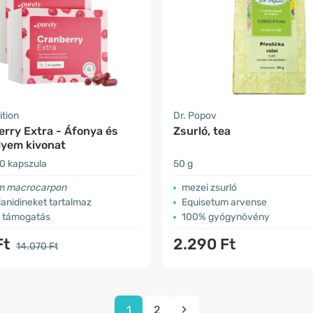
ition
Dr. Popov
erry Extra - Áfonya és
Zsurló, tea
lyem kivonat
0 kapszula
50 g
m macrocarpon
mezei zsurló
anidineket tartalmaz
Equisetum arvense
ú támogatás
100% gyógynövény
Ft
2.290 Ft
14.070 Ft
1
2