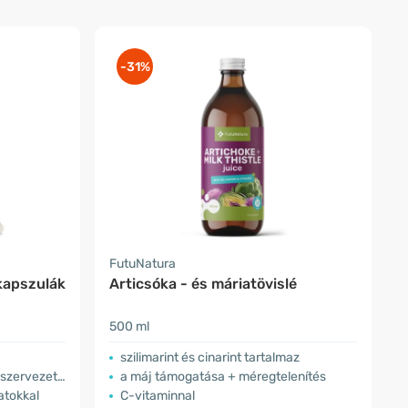
-31%
FutuNatura
kapszulák
Articsóka - és máriatövislé
500 ml
szilimarint és cinarint tartalmaz
szervezetből
a máj támogatása + méregtelenítés
atokkal
C-vitaminnal