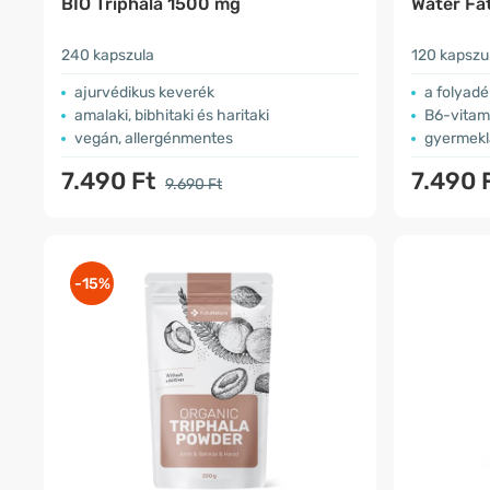
BIO Triphala 1500 mg
Water Fa
240 kapszula
120 kapszu
ajurvédikus keverék
a folyadé
amalaki, bibhitaki és haritaki
B6-vitami
vegán, allergénmentes
gyermeklá
7.490 Ft
7.490 
9.690 Ft
-15%