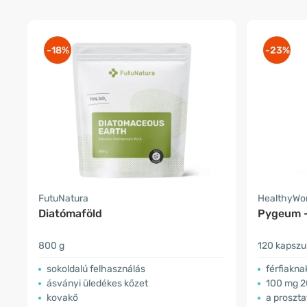
-18%
-23%
FutuNatura
HealthyWo
Diatómaföld
Pygeum – 
800 g
120 kapszu
sokoldalú felhasználás
férfiakna
ásványi üledékes kőzet
100 mg 2
kovakő
a proszt