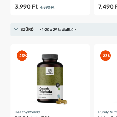
3.990 Ft
7.490 
4.890 Ft
SZŰRŐ
• 1-20 a 29 találaltból •
-23%
-23%
HealthyWorld®
Purely Nutr