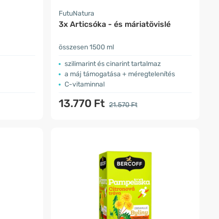
FutuNatura
3x Articsóka - és máriatövislé
összesen 1500 ml
szilimarint és cinarint tartalmaz
a máj támogatása + méregtelenítés
C-vitaminnal
13.770 Ft
21.570 Ft