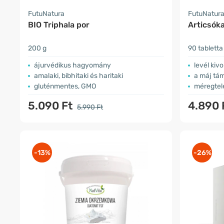
FutuNatura
FutuNatur
BIO Triphala por
Articsóka
200 g
90 tabletta
ájurvédikus hagyomány
levél kivo
amalaki, bibhitaki és haritaki
a máj tá
gluténmentes, GMO
méregtel
5.090 Ft
4.890 
5.990 Ft
-13%
-26%