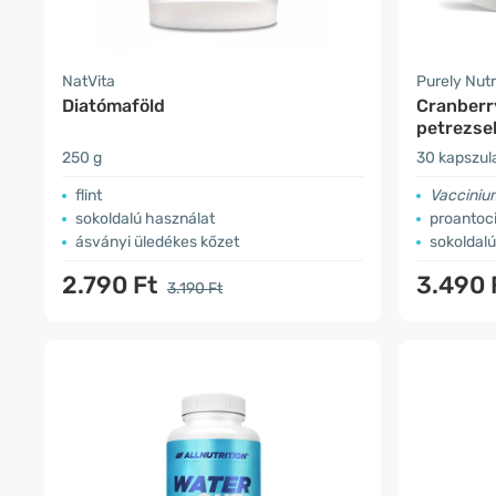
NatVita
Purely Nutr
Diatómaföld
Cranberr
petrezse
250 g
30 kapszul
flint
Vacciniu
sokoldalú használat
proantoci
ásványi üledékes kőzet
sokoldal
2.790 Ft
3.490 
3.190 Ft