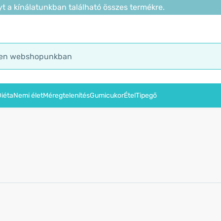
t a kínálatunkban található összes termékre.
iéta
Nemi élet
Méregtelenítés
Gumicukor
Étel
Tipegő