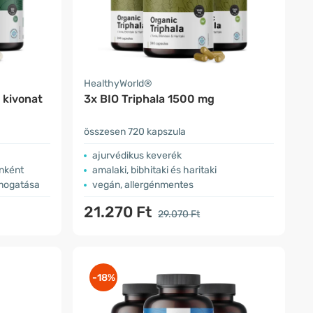
HealthyWorld®
 kivonat
3x BIO Triphala 1500 mg
összesen 720 kapszula
ajurvédikus keverék
ánként
amalaki, bibhitaki és haritaki
ámogatása
vegán, allergénmentes
21.270 Ft
29.070 Ft
-18%