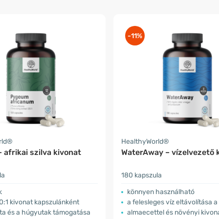
-11%
rld®
HealthyWorld®
afrikai szilva kivonat
WaterAway – vízelvezető 
la
180 kapszula
k
könnyen használható
0:1 kivonat kapszulánként
a felesleges víz eltávolítása a 
ata és a húgyutak támogatása
almaecettel és növényi kivon