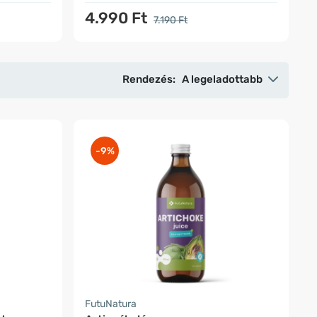
4.990 Ft
7.190 Ft
Rendezés:
A legeladottabb
-9%
FutuNatura