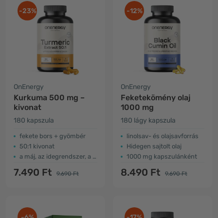
-23%
-12%
OnEnergy
OnEnergy
Kurkuma 500 mg –
Feketekömény olaj
kivonat
1000 mg
180 kapszula
180 lágy kapszula
fekete bors + gyömbér
linolsav- és olajsavforrás
50:1 kivonat
Hidegen sajtolt olaj
a máj, az idegrendszer, a légzőrendszer támogatása …
1000 mg kapszulánként
7.490 Ft
8.490 Ft
9.690 Ft
9.690 Ft
-6%
-17%