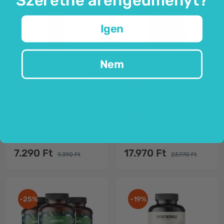
Igen
Nem
Sanct Bernhard
FutuNatura
BIO Feketekömény
3x BIO Feketekömény
olaj
olaj
250 ml
összesen 750 ml
magas E-vitamin tartalom
hidegen sajtolt olaj
sejtvédelem
feketekömény magjából
nagyobb kiszerelés
linolsavat tartalmaz
7.290 Ft
17.970 Ft
9.390 Ft
23.970 Ft
-25%
-19%