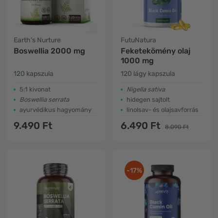
Earth’s Nurture
FutuNatura
Boswellia 2000 mg
Feketekömény olaj
1000 mg
120 kapszula
120 lágy kapszula
5:1 kivonat
Nigella sativa
Boswellia serrata
hidegen sajtolt
ayurvédikus hagyomány
linolsav- és olajsavforrás
9.490 Ft
6.490 Ft
8.090 Ft
-17%