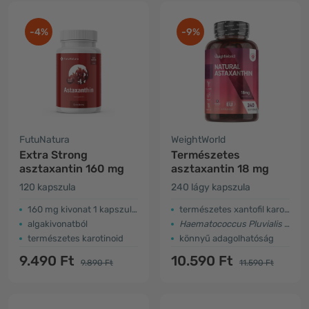
-4%
-9%
FutuNatura
WeightWorld
Extra Strong
Természetes
asztaxantin​ 160 mg
asztaxantin 18 mg
120 kapszula
240 lágy kapszula
​160 mg kivonat 1 kapszulában
természetes xantofil karotinoid
algakivonatból
Haematococcus Pluvialis
algából
természetes karotinoid
könnyű adagolhatóság
9.490 Ft
10.590 Ft
9.890 Ft
11.590 Ft