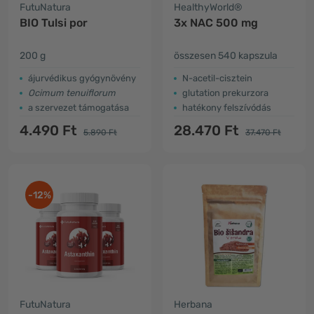
FutuNatura
HealthyWorld®
BIO Tulsi por
3x NAC 500 mg
200 g
összesen 540 kapszula
ájurvédikus gyógynövény
N-acetil-cisztein
Ocimum tenuiflorum
glutation prekurzora
a szervezet támogatása
hatékony felszívódás
4.490 Ft
28.470 Ft
5.890 Ft
37.470 Ft
-12%
FutuNatura
Herbana