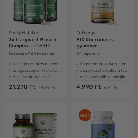
Purely Nutrition
OnEnergy
3x Lungwort Breath
BIO Kurkuma és
Complex – tüdőfű
gyömbér
kakukkfűvel és
összesen 540 kapszula
90 kapszula
eukaliptusszal
B2-vitaminnal és N-acetil-L-ciszteinnel
fekete borsból nyert piperinnel dúsítva
az egészséges nyálkahártyákért
a szervezet sokoldalú támogatása
friss és könnyű érzés
az összetevők szinergikus hatása
21.270 Ft
4.990 Ft
28.470 Ft
6.190 Ft
-20%