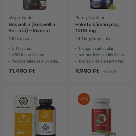
WeightWorld
Purely Nutrition
Boswellia (Boswellia
Fekete köményolaj
Serrata) – kivonat
1000 mg
180 kapszula
240 lágy kapszula
5:1 kivonat
hidegen sajtolt olaj
85% boswelia sav
szuper felszívódás és hatékonyság
felhasználás az ájurvédában
linolsav- és olajsavforrás
11.490 Ft
9.990 Ft
11.990 Ft
-5%