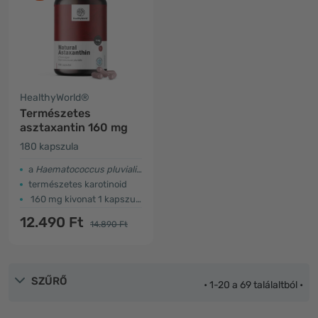
HealthyWorld®
Természetes
asztaxantin 160 mg
180 kapszula
a
Haematococcus pluvialis
algákból
természetes karotinoid
160 mg kivonat 1 kapszulában
12.490 Ft
14.890 Ft
SZŰRŐ
• 1-20 a 69 találaltból •