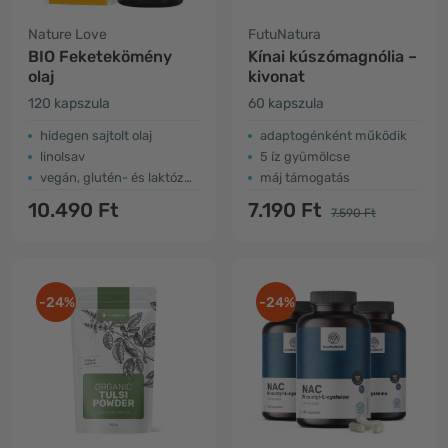
Nature Love
FutuNatura
BIO Feketekömény
Kínai kúszómagnólia –
olaj
kivonat
120 kapszula
60 kapszula
hidegen sajtolt olaj
adaptogénként működik
linolsav
5 íz gyümölcse
vegán, glutén- és laktózmentes
máj támogatás
10.490 Ft
7.190 Ft
7.590 Ft
-24%
-24%