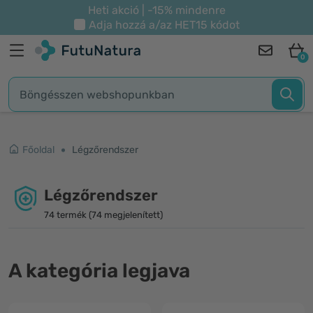
Heti akció | -15% mindenre
Adja hozzá a/az
HET15
kódot
0
Főoldal
Légzőrendszer
Légzőrendszer
74 termék (74 megjelenített)
A kategória legjava