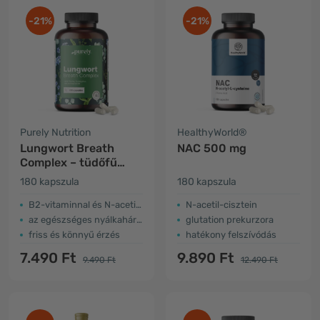
-21%
-21%
Purely Nutrition
HealthyWorld®
Lungwort Breath
NAC 500 mg
Complex – tüdőfű
kakukkfűvel és
180 kapszula
180 kapszula
eukaliptusszal
B2-vitaminnal és N-acetil-L-ciszteinnel
N-acetil-cisztein
az egészséges nyálkahártyákért
glutation prekurzora
friss és könnyű érzés
hatékony felszívódás
7.490 Ft
9.890 Ft
9.490 Ft
12.490 Ft