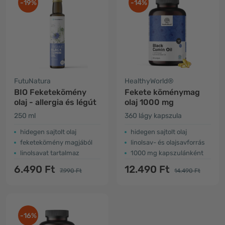
-19%
-14%
FutuNatura
HealthyWorld®
BIO Feketekömény
Fekete köménymag
olaj - allergia és légút
olaj 1000 mg
250 ml
360 lágy kapszula
hidegen sajtolt olaj
hidegen sajtolt olaj
feketekömény magjából
linolsav- és olajsavforrás
linolsavat tartalmaz
1000 mg kapszulánként
6.490 Ft
12.490 Ft
7.990 Ft
14.490 Ft
-16%