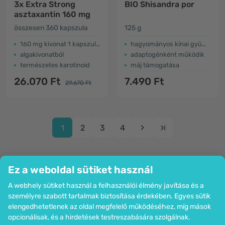
3x Extra Strong
BIO Shisandra por
asztaxantin​ 160 mg
összesen 360 kapszula
125 g
​160 mg kivonat 1 kapszulában
hagyományos kínai gyümölcs
algakivonatból
adaptogénként működik
természetes karotinoid
máj támogatása
26.070 Ft
7.490 Ft
29.670 Ft
1
2
3
4
Ez a weboldal sütiket használ
A webhely sütiket használ a felhasználói élmény javítása és a
Cég
személyre szabott tartalmak biztosítása érdekében. Egyes sütik
Információk
elengedhetetlenek az oldal megfelelő működéséhez, míg mások
Csatlakozzon hozzánk
opcionálisak, és a hirdetések testreszabására szolgálnak.
Segítség és megrendelések