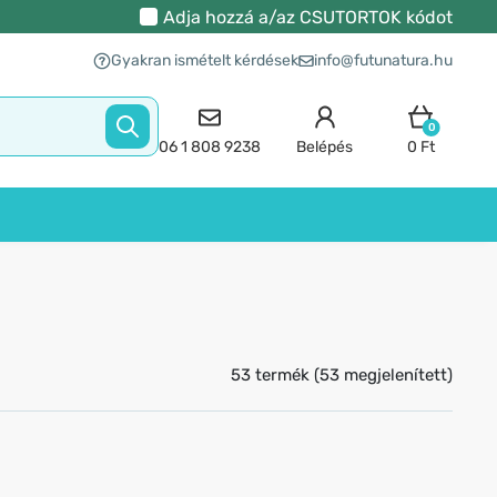
Adja hozzá a/az
CSUTORTOK
kódot
Gyakran ismételt kérdések
info@futunatura.hu
0
06 1 808 9238
Belépés
0 Ft
53 termék (53 megjelenített)