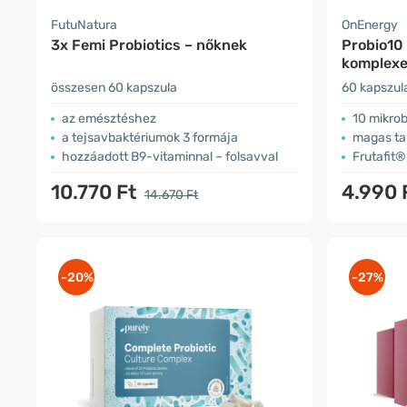
FutuNatura
OnEnergy
3x Femi Probiotics – nőknek
Probio10 
komplex
összesen 60 kapszula
60 kapszul
az emésztéshez
10 mikrob
a tejsavbaktériumok 3 formája
magas ta
hozzáadott B9-vitaminnal – folsavval
Frutafit®
10.770 Ft
4.990 
14.670 Ft
-20%
-27%