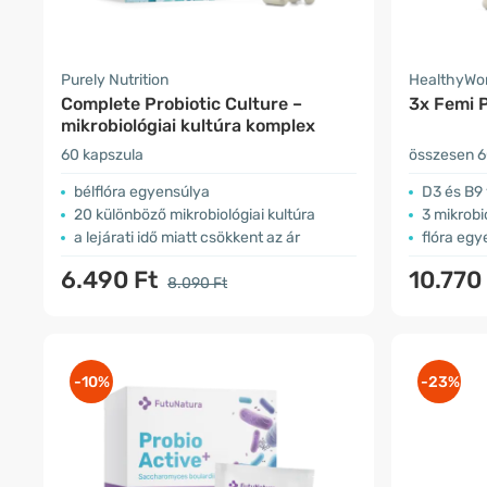
Purely Nutrition
HealthyWo
Complete Probiotic Culture –
3x Femi P
mikrobiológiai kultúra komplex
60 kapszula
összesen 6
bélflóra egyensúlya
D3 és B9 
20 különböző mikrobiológiai kultúra
3 mikrobi
a lejárati idő miatt csökkent az ár
flóra eg
6.490 Ft
10.770
8.090 Ft
-10%
-23%