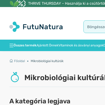
THRIVE THURSDAY – Használja ki a csütörtöki
Összes termék
Ajánlott Önnek
Vitaminok és ásványi anyagok
D
Főoldal
Mikrobiológiai kultúrák
Mikrobiológiai kultúrá
A kategória legjava