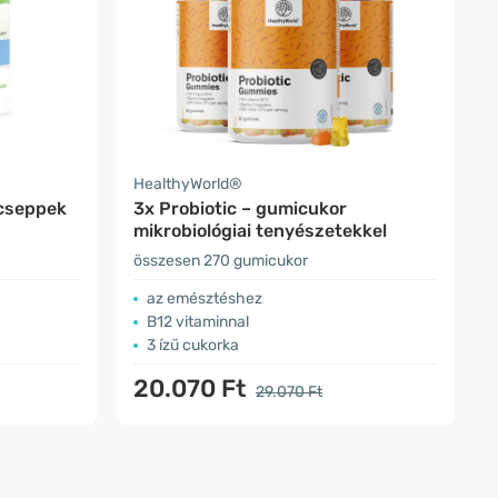
HealthyWorld®
 cseppek
3x Probiotic – gumicukor
mikrobiológiai tenyészetekkel
összesen 270 gumicukor
az emésztéshez
B12 vitaminnal
3 ízű cukorka
20.070 Ft
29.070 Ft