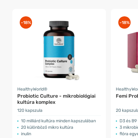
-18%
-18%
HealthyWorld®
HealthyWo
Probiotic Culture - mikrobiológiai
Femi Pro
kultúra komplex
120 kapszula
20 kapszul
10 milliárd kultúra minden kapszulában
D3 és B9 
20 különböző mikro kultúra
3 mikrobi
inulin
flóra eg