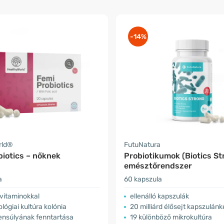
-14%
rld®
FutuNatura
biotics – nőknek
Probiotikumok (Biotics St
emésztőrendszer
a
60 kapszula
vitaminokkal
ellenálló kapszulák
ológiai kultúra kolónia
20 milliárd élősejt kapszulánk
yensúlyának fenntartása
19 különböző mikrokultúra