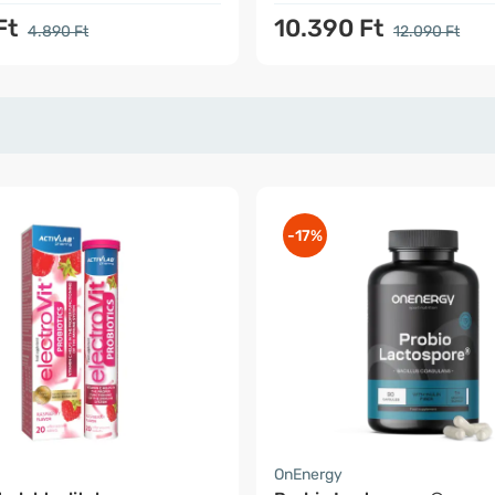
Ft
10.390 Ft
4.890 Ft
12.090 Ft
-17%
OnEnergy