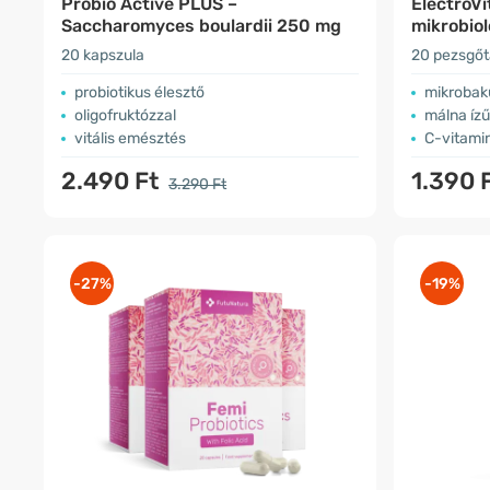
Probio Active PLUS –
ElectroVit
Saccharomyces boulardii 250 mg
mikrobiol
20 kapszula
20 pezsgőt
probiotikus élesztő
mikrobaku
oligofruktózzal
málna ízű
vitális emésztés
C-vitami
2.490 Ft
1.390 
3.290 Ft
-27%
-19%