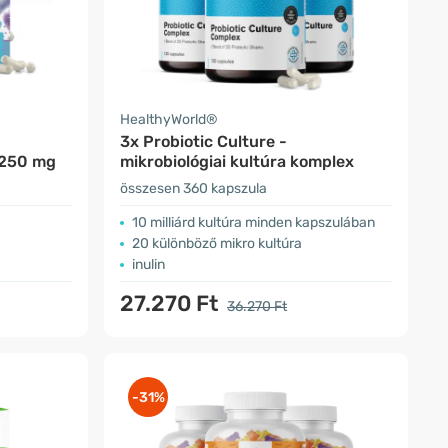
HealthyWorld®
3x Probiotic Culture -
 250 mg
mikrobiológiai kultúra komplex
összesen 360 kapszula
10 milliárd kultúra minden kapszulában
20 különböző mikro kultúra
inulin
27.270 Ft
36.270 Ft
-31%