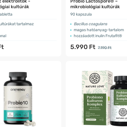
 elektrolitok -
Probio Lactospore® –
ógiai kultúrák
mikrobiológiai kultúrák
abletta
90 kapszula
ltúrákat tartalmaz
Bacillus coagulans
magas hatóanyag-tartalom
nnal
hozzáadott inulin Frutafit®
Ft
5.990 Ft
7.190 Ft