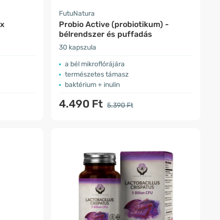
FutuNatura
ex
Probio Active (probiotikum) -
bélrendszer és puffadás
30 kapszula
a bél mikroflórájára
természetes támasz
baktérium + inulin
4.490 Ft
5.390 Ft