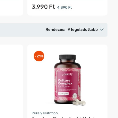
3.990 Ft
4.890 Ft
Rendezés:
A legeladottabb
-21%
Purely Nutrition