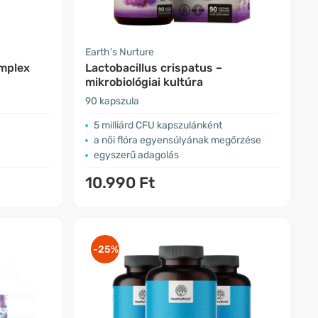
Earth’s Nurture
omplex
Lactobacillus crispatus –
mikrobiológiai kultúra
90 kapszula
5 milliárd CFU kapszulánként
a női flóra egyensúlyának megőrzése
egyszerű adagolás
10.990 Ft
-25%