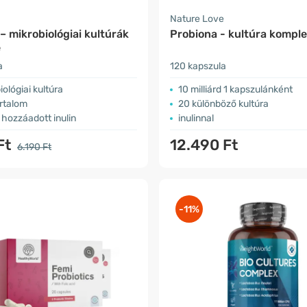
Nature Love
– mikrobiológiai kultúrák
Probiona - kultúra kompl
e
a
120 kapszula
iológiai kultúra
10 milliárd 1 kapszulánként
rtalom
20 különböző kultúra
 hozzáadott inulin
inulinnal
Ft
12.490 Ft
6.190 Ft
-11%