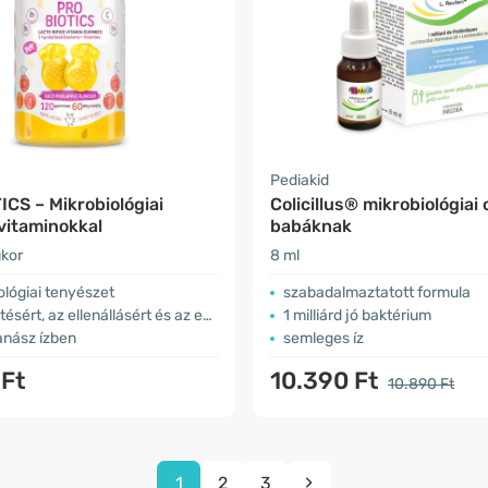
Pediakid
CS – Mikrobiológiai
Colicillus® mikrobiológiai
vitaminokkal
babáknak
kor
8 ml
ológiai tenyészet
szabadalmaztatott formula
ért, az ellenállásért és az energiáért
1 milliárd jó baktérium
anász ízben
semleges íz
 Ft
10.390 Ft
10.890 Ft
1
2
3