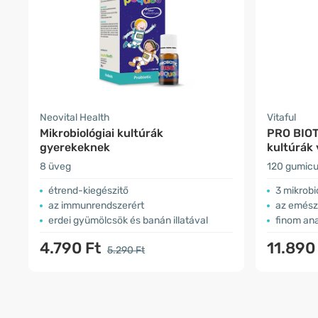
Neovital Health
Vitaful
Mikrobiológiai kultúrák
PRO BIOTI
gyerekeknek
kultúrák 
8 üveg
120 gumicu
étrend-kiegészitő
3 mikrobi
az immunrendszerért
az emésztés
erdei gyümölcsök és banán illatával
finom an
4.790 Ft
11.890
5.290 Ft