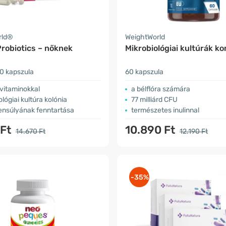
rld®
WeightWorld
robiotics – nőknek
Mikrobiológiai kultúrák k
0 kapszula
60 kapszula
vitaminokkal
a bélflóra számára
ológiai kultúra kolónia
77 milliárd CFU
yensúlyának fenntartása
természetes inulinnal
 Ft
10.890 Ft
14.670 Ft
12.190 Ft
-35%