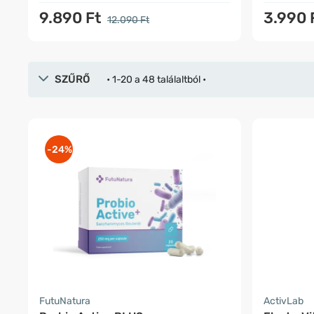
9.890 Ft
3.990 
12.090 Ft
SZŰRŐ
• 1-20 a 48 találaltból •
-24%
FutuNatura
ActivLab