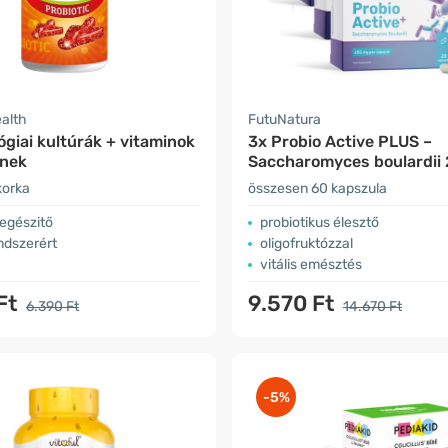
ealth
FutuNatura
ógiai kultúrák + vitaminok
3x Probio Active PLUS –
nek
Saccharomyces boulardii
korka
összesen 60 kapszula
egészitő
probiotikus élesztő
dszerért
oligofruktózzal
vitális emésztés
Ft
9.570 Ft
6.390 Ft
14.670 Ft
-5%