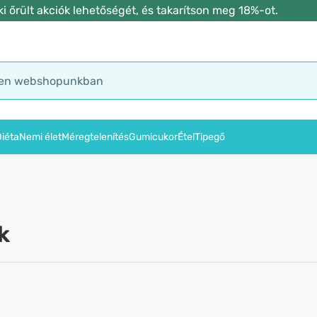
 őrült akciók lehetőségét, és takarítson meg 18%-ot.
iéta
Nemi élet
Méregtelenítés
Gumicukor
Étel
Tipegő
k