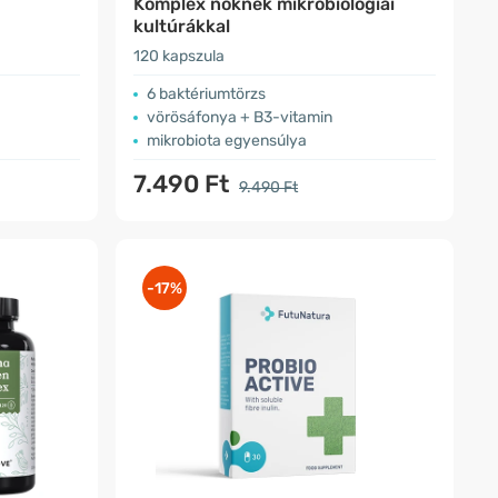
Komplex nőknek mikrobiológiai
kultúrákkal
120 kapszula
6 baktériumtörzs
vörösáfonya + B3-vitamin
mikrobiota egyensúlya
7.490 Ft
9.490 Ft
-17%