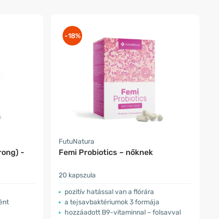
-18%
FutuNatura
rong) -
Femi Probiotics – nőknek
20 kapszula
pozitív hatással van a flórára
ént
a tejsavbaktériumok 3 formája
hozzáadott B9-vitaminnal – folsavval