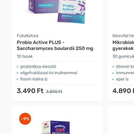
FutuNatura
Neovital H
Probio Active PLUS -
Mikrobiol
Saccharomyces boulardii 250 mg
gyerekek
10 tasak
30 gumicu
probiotikus élesztő
étrend-ki
oligofruktózzal és inulinommal
immunren
finom málna íz
eper íz
3.490 Ft
4.890 
3.890 Ft
-9%