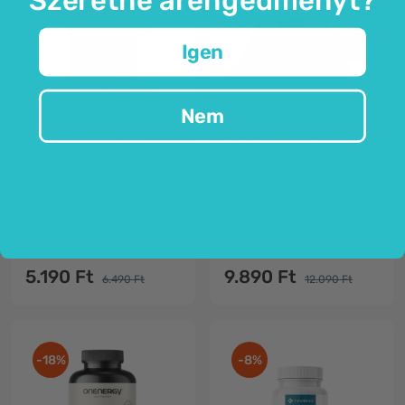
Igen
Nem
FutuNatura
HealthyWorld®
Berberin 500 mg
Shilajit Mumie 600 mg
– gyanta
90 kapszula
30 g
Berberis aristata
kivonat
ájurvédikus gyanta
indiai borbolya
600 mg adagonként
vércukorszint szabályozása
50% fulvosav
5.190 Ft
9.890 Ft
6.490 Ft
12.090 Ft
-18%
-8%