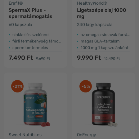
Erefit®
HealthyWorld®
SpermaX Plus -
Ligetszépe olaj 1000
spermatámogatás
mg
60 kapszula
240 lágy kapszula
cinkkel és szelénnel
az omega zsírsavak forrása
férfi termékenység támogatása
magas GLA-tartalom
spermiumtermelés
1000 mg 1 kapszulánként
7.490 Ft
9.990 Ft
9.690 Ft
12.490 Ft
-21%
-5%
Sweet Nutribites
OnEnergy