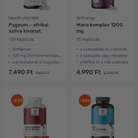
HealthyWorld®
OnEnergy
Pygeum – afrikai
Maca komplex 1200
szilva kivonat
mg
120 kapszula
90 kapszula
férfiaknak
a szexualitás és a termékenység támogatása
100 mg 20:1 kivonat kapszulánként
a szexuális vágy növelése
a prosztata és a húgyutak támogatása
a férfiak és a nők számára
7.490 Ft
4.990 Ft
9.690 Ft
6.290 Ft
-23%
-22%