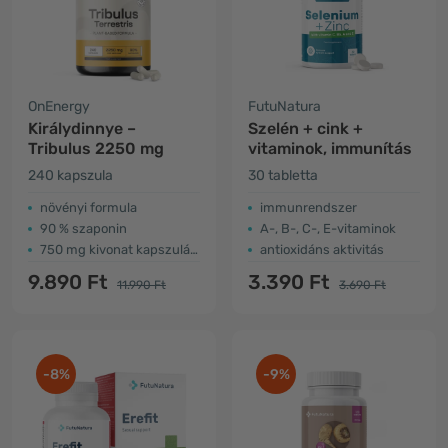
OnEnergy
FutuNatura
Királydinnye –
Szelén + cink +
Tribulus 2250 mg
vitaminok, immunítás
240 kapszula
30 tabletta
növényi formula
immunrendszer
90 % szaponin
A-, B-, C-, E-vitaminok
750 mg kivonat kapszulánként
antioxidáns aktivitás
9.890 Ft
3.390 Ft
11.990 Ft
3.690 Ft
-8%
-9%