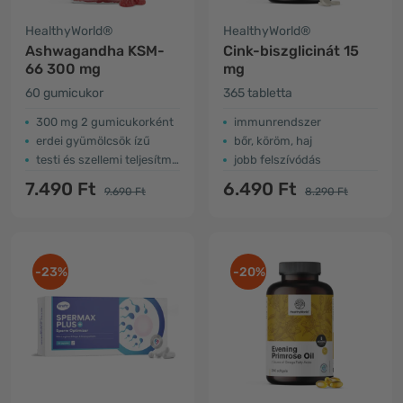
HealthyWorld®
HealthyWorld®
Ashwagandha KSM-
Cink-biszglicinát 15
66 300 mg
mg
60 gumicukor
365 tabletta
300 mg 2 gumicukorként
immunrendszer
erdei gyümölcsök ízű
bőr, köröm, haj
testi és szellemi teljesítmény
jobb felszívódás
7.490 Ft
6.490 Ft
9.690 Ft
8.290 Ft
-23%
-20%