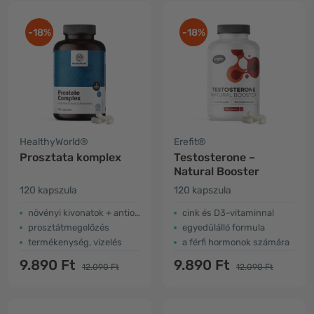
-18%
-18%
HealthyWorld®
Erefit®
Prosztata komplex
Testosterone –
Natural Booster
120 kapszula
120 kapszula
növényi kivonatok + antioxidánsok
cink és D3-vitaminnal
prosztátmegelőzés
egyedülálló formula
termékenység, vizelés
a férfi hormonok számára
9.890 Ft
9.890 Ft
12.090 Ft
12.090 Ft