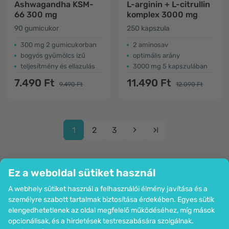
Ashwagandha KSM-
L-arginin + L-citrullin
66 300 mg
komplex 3000 mg
90 gumicukor
250 kapszula
300 mg 2 gumicukorban
2 aminosav
bogyós gyümölcs ízű
optimális arány
teljesítmény és ellazulás
3000 mg 5 kapszulában
7.490 Ft
11.490 Ft
9.490 Ft
12.090 Ft
1
2
3
Ez a weboldal sütiket használ
A webhely sütiket használ a felhasználói élmény javítása és a
Cég
személyre szabott tartalmak biztosítása érdekében. Egyes sütik
Információk
elengedhetetlenek az oldal megfelelő működéséhez, míg mások
Csatlakozzon hozzánk
opcionálisak, és a hirdetések testreszabására szolgálnak.
Segítség és megrendelések