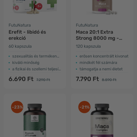
FutuNatura
FutuNatura
Erefit - libidó és
Maca 20:1 Extra
erekció
Strong 8000 mg -
energia és szexuális
60 kapszula
120 kapszula
erő
szexualitás és termékenység
erősen koncentrált kivonat
kiváló minőség
mindkét fél számára
a fizikai és szellemi teljesítményért
támogatja a nemi életet
6.690 Ft
7.790 Ft
7.290 Ft
8.590 Ft
-23%
-21%