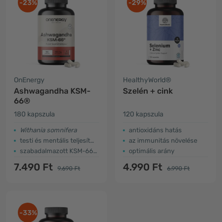
-23%
-29%
OnEnergy
HealthyWorld®
Ashwagandha KSM-
Szelén + cink
66®
180 kapszula
120 kapszula
Withania somnifera
antioxidáns hatás
testi és mentális teljesítmény támogatása
az immunitás növelése
szabadalmazott KSM-66® kivonat
optimális arány
7.490 Ft
4.990 Ft
9.690 Ft
6.990 Ft
-33%