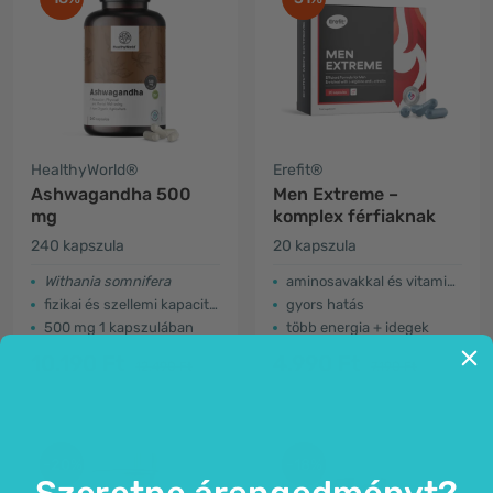
HealthyWorld®
Erefit®
Ashwagandha 500
Men Extreme –
mg
komplex férfiaknak
240 kapszula
20 kapszula
Withania somnifera
aminosavakkal és vitaminokkal
fizikai és szellemi kapacitás
gyors hatás
500 mg 1 kapszulában
több energia + idegek
10.190 Ft
4.990 Ft
12.490 Ft
7.190 Ft
-20%
-18%
Szeretne árengedményt?