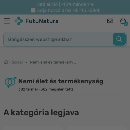
Heti akció | -15% mindenre
Adja hozzá a/az
HET15
kódot
0
Főoldal
Nemi élet és termékenység
Nemi élet és termékenység
382 termék (382 megjelenített)
A kategória legjava