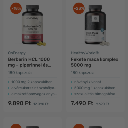
-18%
-23%
OnEnergy
HealthyWorld®
Berberin HCL 1000
Fekete maca komplex
mg – piperinnel és
5000 mg
krómmal
180 kapszula
180 kapszula
1000 mg 2 kapszulában
növényi kivonat
a vércukorszint szabályozása
5000 mg 1 kapszulában
a makrotápanyagok anyagcseréje
szexualitás támogatása
9.890 Ft
7.490 Ft
12.090 Ft
9.690 Ft