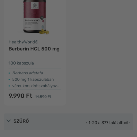
HealthyWorld®
Berberin HCL 500 mg
180 kapszula
Berberis aristata
500 mg 1 kapszulában
vércukorszint szabályozása
9.990 Ft
14.890 Ft
SZŰRŐ
• 1-20 a 377 találaltból •