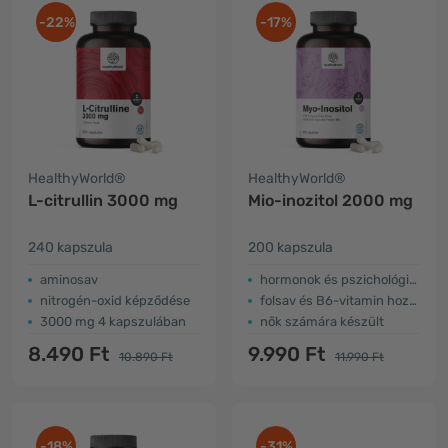
-22%
-17%
HealthyWorld®
HealthyWorld®
L-citrullin 3000 mg
Mio-inozitol 2000 mg
240 kapszula
200 kapszula
aminosav
hormonok és pszichológiai működés
nitrogén-oxid képződése
folsav és B6-vitamin hozzáadásával
3000 mg 4 kapszulában
nők számára készült
8.490 Ft
9.990 Ft
10.890 Ft
11.990 Ft
-18%
-31%