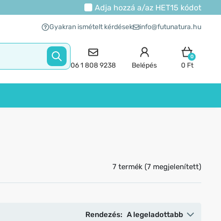
Adja hozzá a/az
HET15
kódot
Gyakran ismételt kérdések
info@futunatura.hu
0
06 1 808 9238
Belépés
0 Ft
7 termék (7 megjelenített)
Rendezés:
A legeladottabb