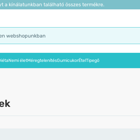
t a kínálatunkban található összes termékre.
iéta
Nemi élet
Méregtelenítés
Gumicukor
Étel
Tipegő
ek