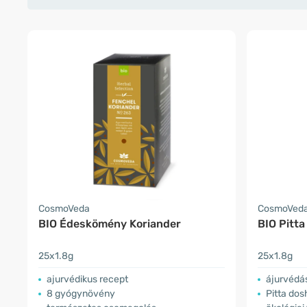
CosmoVeda
CosmoVed
BIO Édeskömény Koriander
BIO Pitta
25x1.8g
25x1.8g
ajurvédikus recept
ájurvédá
8 gyógynövény
Pitta do