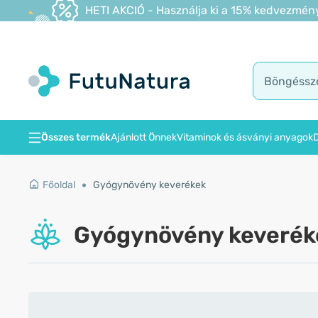
HETI AKCIÓ - Használja ki a 15% kedvezmény
Összes termék
Ajánlott Önnek
Vitaminok és ásványi anyagok
D
Főoldal
Gyógynövény keverékek
Gyógynövény keverék