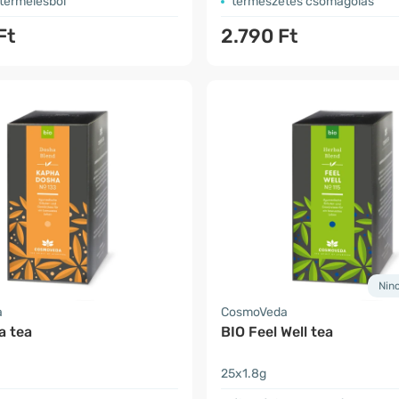
 termelésből
természetes csomagolás
Ft
2.790 Ft
Nin
a
CosmoVeda
a tea
BIO Feel Well tea
25x1.8g