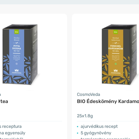
a
CosmoVeda
 tea
BIO Édeskömény Kardamo
25x1.8g
s receptura
ajurvédikus recept
sha egyensúly
5 gyógynövény