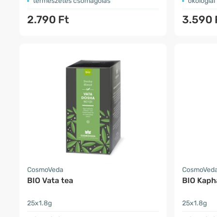
természetes csomagolás
ökológiai
2.790 Ft
3.590 
CosmoVeda
CosmoVed
BIO Vata tea
BIO Kaph
25x1.8g
25x1.8g