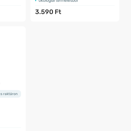
ökológiai termelésből
3.590 Ft
cs raktáron