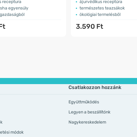
s receptura
ájurvédikus receptúra
sha egyensúly
természetes teazsákok
 gazdaságból
ökológiai termelésből
Ft
3.590 Ft
Csatlakozzon hozzánk
Együttműködés
Legyen a beszállítónk
ök
Nagykereskedelem
izetési módok