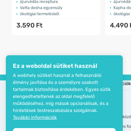
ájurvédás receptura
ájurvédá
Vatta dosha egyensúly
Kapha do
ökológiai termelésből
ökológiai
3.590 Ft
4.490 
Ez a weboldal sütiket használ
A webhely sütiket használ a felhasználói
élmény javítása és a személyre szabott
Cég
Információk
tartalmak biztosítása érdekében. Egyes sütik
elengedhetetlenek az oldal megfelelő
Öko tanusítvány
Gyik
működéséhez, míg mások opcionálisak, és a
Elérhetőségek
Márkák
hirdetések testreszabására szolgálnak.
Rólunk
GDPR eszköz
További információk
Szállítási és f