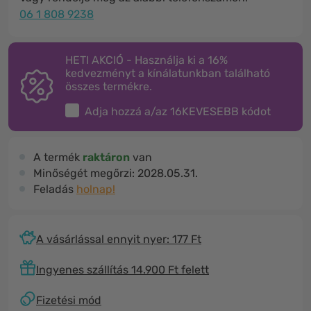
06 1 808 9238
HETI AKCIÓ - Használja ki a 16%
kedvezményt a kínálatunkban található
összes termékre.
Adja hozzá a/az
16KEVESEBB
kódot
A termék
raktáron
van
Minőségét megőrzi:
2028.05.31.
Feladás
holnap!
A vásárlással ennyit nyer: 177 Ft
Ingyenes szállítás 14.900 Ft felett
Fizetési mód