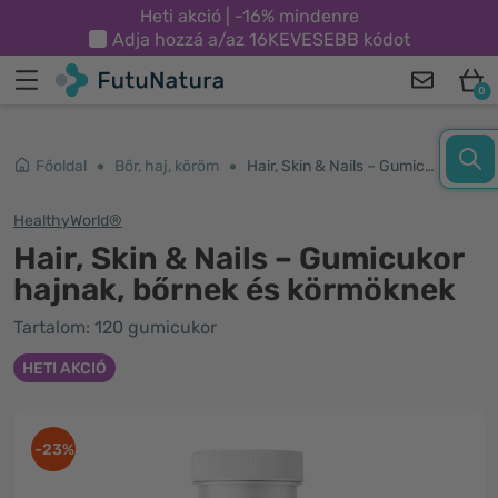
Heti akció | -16% mindenre
Adja hozzá a/az
16KEVESEBB
kódot
0
Főoldal
Bőr, haj, köröm
Hair, Skin & Nails – Gumicukor hajnak, bőrnek és körmöknek
HealthyWorld®
Hair, Skin & Nails – Gumicukor
hajnak, bőrnek és körmöknek
Tartalom: 120 gumicukor
HETI AKCIÓ
-23%