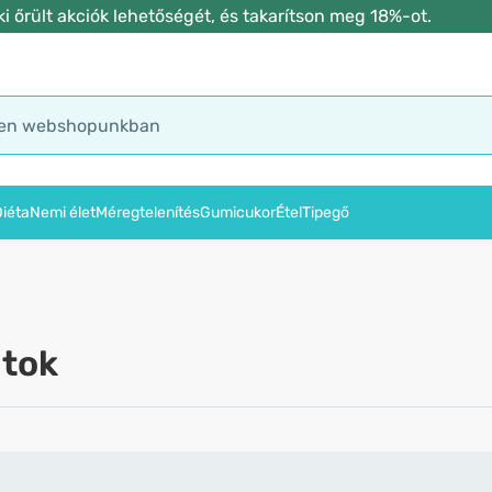
 őrült akciók lehetőségét, és takarítson meg 18%-ot.
iéta
Nemi élet
Méregtelenítés
Gumicukor
Étel
Tipegő
átok