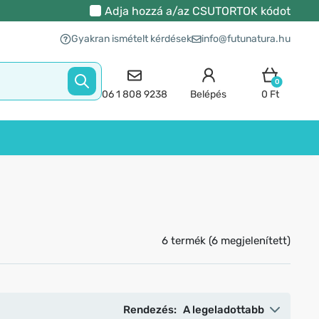
Adja hozzá a/az
CSUTORTOK
kódot
Gyakran ismételt kérdések
info@futunatura.hu
0
06 1 808 9238
Belépés
0 Ft
6 termék (6 megjelenített)
Rendezés:
A legeladottabb