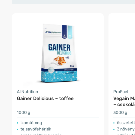
AllNutrition
ProFuel
Gainer Delicious – toffee
Vegain M
– csokol
1000 g
3000 g
izomtömeg
összetett
tejsavófehérjék
3 növény