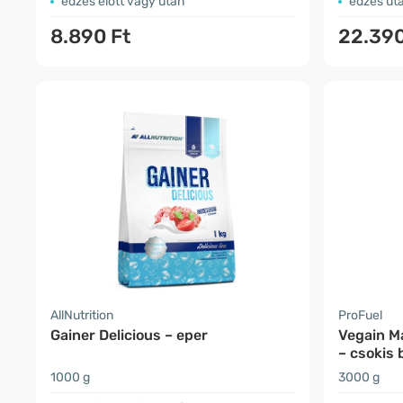
edzés előtt vagy után
edzés ut
8.890 Ft
22.390
AllNutrition
ProFuel
Gainer Delicious – eper
Vegain M
– csokis 
1000 g
3000 g