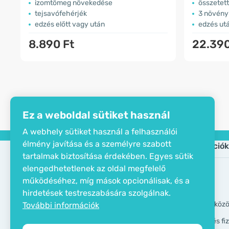
izomtömeg növekedése
összetett
tejsavófehérjék
3 növény
edzés előtt vagy után
edzés ut
8.890 Ft
22.390
Ez a weboldal sütiket használ
A webhely sütiket használ a felhasználói
élmény javítása és a személyre szabott
Cég
Információk
tartalmak biztosítása érdekében. Egyes sütik
elengedhetetlenek az oldal megfelelő
Öko tanusítvány
Gyik
működéséhez, míg mások opcionálisak, és a
Elérhetőségek
Márkák
hirdetések testreszabására szolgálnak.
Rólunk
GDPR eszköz
További információk
Szállítási és f