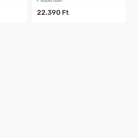
edzés után
22.390 Ft