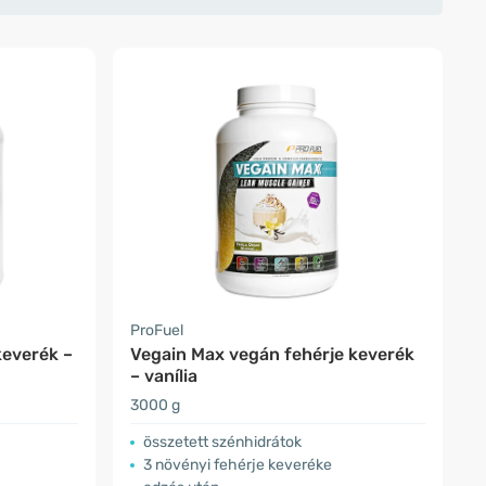
ProFuel
keverék –
Vegain Max vegán fehérje keverék
– vanília
3000 g
összetett szénhidrátok
3 növényi fehérje keveréke