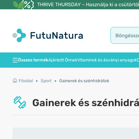
THRIVE THURSDAY – Használja ki a csütörtöki
Összes termék
Ajánlott Önnek
Vitaminok és ásványi anyagok
D
Főoldal
Sport
Gainerek és szénhidrátok
Gainerek és szénhidr