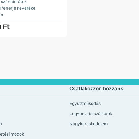
 szénhidrátok
i fehérje keveréke
án
 Ft
Csatlakozzon hozzánk
Együttműködés
Legyen a beszállítónk
ök
Nagykereskedelem
izetési módok