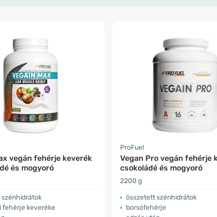
ProFuel
ax vegán fehérje keverék
Vegan Pro vegán fehérje 
ádé és mogyoró
csokoládé és mogyoró
2200 g
 szénhidrátok
összetett szénhidrátok
i fehérje keveréke
borsófehérje