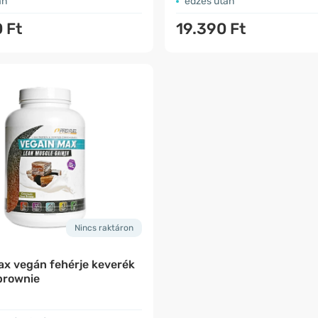
án
edzés után
 Ft
19.390 Ft
Nincs raktáron
ax vegán fehérje keverék
brownie