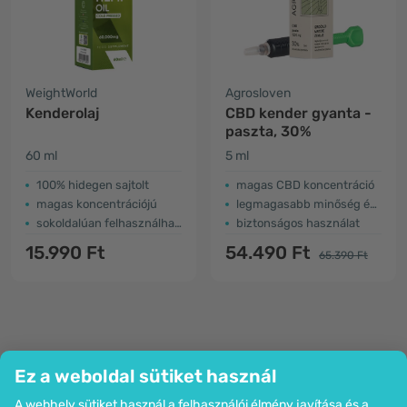
WeightWorld
Agrosloven
Kenderolaj
CBD kender gyanta -
paszta, 30%
60 ml
5 ml
100% hidegen sajtolt
magas CBD koncentráció
magas koncentrációjú
legmagasabb minőség és tisztaság
sokoldalúan felhasználható
biztonságos használat
15.990 Ft
54.490 Ft
65.390 Ft
Ez a weboldal sütiket használ
A webhely sütiket használ a felhasználói élmény javítása és a