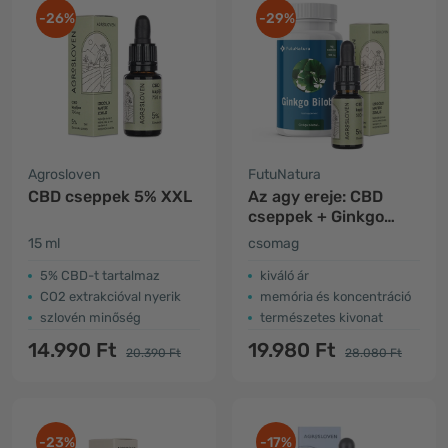
-26%
-29%
Agrosloven
FutuNatura
CBD cseppek 5% XXL
Az agy ereje: CBD
cseppek + Ginkgo
Biloba
15 ml
csomag
5% CBD-t tartalmaz
kiváló ár
CO2 extrakcióval nyerik
memória és koncentráció
szlovén minőség
természetes kivonat
14.990 Ft
19.980 Ft
20.390 Ft
28.080 Ft
-23%
-17%