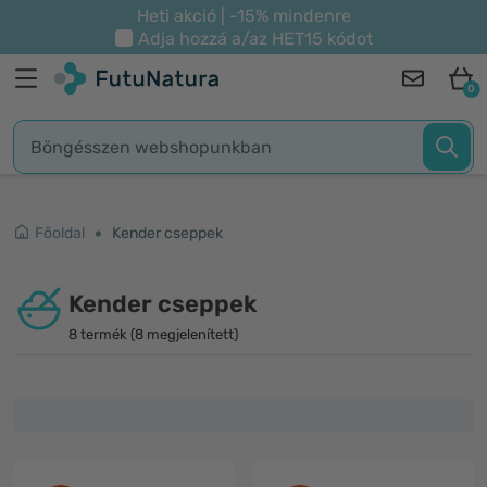
Heti akció | -15% mindenre
Adja hozzá a/az
HET15
kódot
0
Főoldal
Kender cseppek
Kender cseppek
8 termék (8 megjelenített)