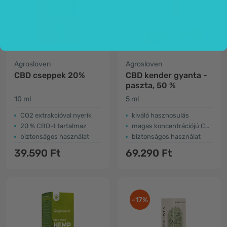
Agrosloven
Agrosloven
CBD cseppek 20%
CBD kender gyanta -
paszta, 50 %
10 ml
5 ml
CO2 extrakcióval nyerik
kiváló hasznosulás
20 % CBD-t tartalmaz
magas koncentrációjú CBD
biztonságos használat
biztonságos használat
39.590 Ft
69.290 Ft
-17%