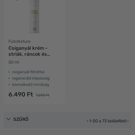
FutuNatura
Csiganyál krém -
striák, ráncok és
hegek
50 ml
csiganyál filtráttal
regeneráló képesség
kiemelkedő minőség
6.490 Ft
7.290 Ft
SZŰRŐ
• 1-20 a 73 találaltból •