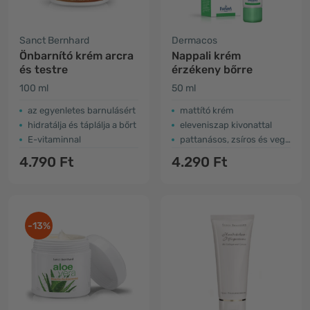
Sanct Bernhard
Dermacos
Önbarnító krém arcra
Nappali krém
és testre
érzékeny bőrre
100 ml
50 ml
az egyenletes barnulásért
mattító krém
hidratálja és táplálja a bőrt
eleveniszap kivonattal
E-vitaminnal
pattanásos, zsíros és vegyes bőrre
4.790 Ft
4.290 Ft
-13%