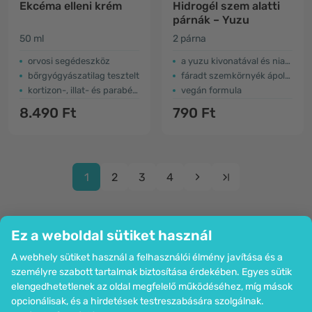
Ekcéma elleni krém
Hidrogél szem alatti
párnák – Yuzu
50 ml
2 párna
orvosi segédeszköz
a yuzu kivonatával és niacinamiddal
bőrgyógyászatilag tesztelt
fáradt szemkörnyék ápolására
kortizon-, illat- és parabénmentes
vegán formula
8.490 Ft
790 Ft
1
2
3
4
Ez a weboldal sütiket használ
A webhely sütiket használ a felhasználói élmény javítása és a
Cég
személyre szabott tartalmak biztosítása érdekében. Egyes sütik
Információk
elengedhetetlenek az oldal megfelelő működéséhez, míg mások
Csatlakozzon hozzánk
opcionálisak, és a hirdetések testreszabására szolgálnak.
Segítség és megrendelések