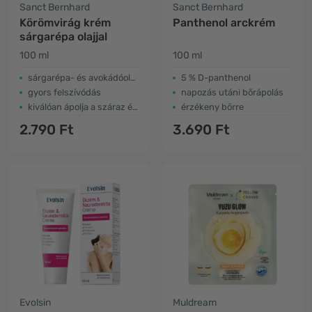
Sanct Bernhard
Sanct Bernhard
Körömvirág krém
Panthenol arckrém
sárgarépa olajjal
100 ml
100 ml
sárgarépa- és avokádóolajat tartalmaz
5 % D-panthenol
gyors felszívódás
napozás utáni bőrápolás
kiválóan ápolja a száraz és repedezett bőrt
érzékeny bőrre
2.790 Ft
3.690 Ft
Evolsin
Muldream