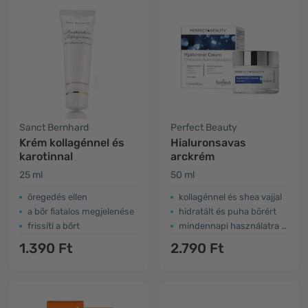
Sanct Bernhard
Perfect Beauty
Krém kollagénnel és
Hialuronsavas
karotinnal
arckrém
25 ml
50 ml
öregedés ellen
kollagénnel és shea vajjal
a bőr fiatalos megjelenése
hidratált és puha bőrért
frissíti a bőrt
mindennapi használatra alkalmas
1.390 Ft
2.790 Ft