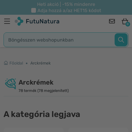
Heti akció | -15% mindenre
Adja hozzá a/az
HET15
kódot
0
Főoldal
Arckrémek
Arckrémek
78 termék (78 megjelenített)
A kategória legjava