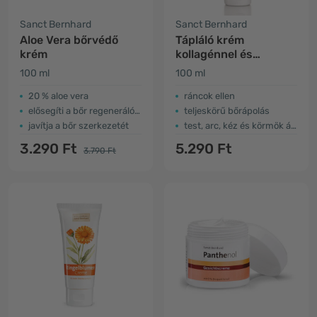
Sanct Bernhard
Sanct Bernhard
Aloe Vera bőrvédő
Tápláló krém
krém
kollagénnel és
karotinnal
100 ml
100 ml
20 % aloe vera
ráncok ellen
elősegíti a bőr regenerálódását
teljeskörű bőrápolás
javítja a bőr szerkezetét
test, arc, kéz és körmök ápolása
3.290 Ft
5.290 Ft
3.790 Ft