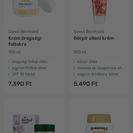
Sanct Bernhard
Sanct Bernhard
Krém öregségi
Bőrpír elleni krém
foltokra
100 ml
100 ml
öregségi foltok ellen
bőrpír ellen
pigmentfoltok ellen
rosacea és couperosis ellen kiváló
SPF 10 faktor
nagyon érzékeny bőrre
7.390 Ft
5.490 Ft