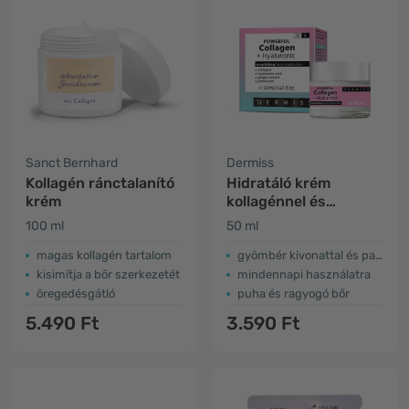
Sanct Bernhard
Dermiss
Kollagén ránctalanító
Hidratáló krém
krém
kollagénnel és
hialuronsavval
100 ml
50 ml
magas kollagén tartalom
gyömbér kivonattal és panthenollal
kisimítja a bőr szerkezetét
mindennapi használatra
öregedésgátló
puha és ragyogó bőr
5.490 Ft
3.590 Ft