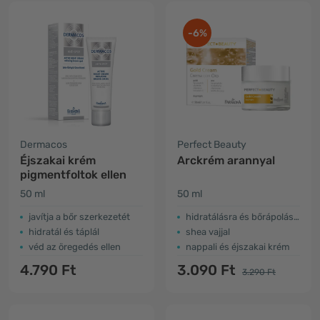
-6%
Dermacos
Perfect Beauty
Éjszakai krém
Arckrém arannyal
pigmentfoltok ellen
50 ml
50 ml
javítja a bőr szerkezetét
hidratálásra és bőrápolásra
hidratál és táplál
shea vajjal
véd az öregedés ellen
nappali és éjszakai krém
4.790 Ft
3.090 Ft
3.290 Ft