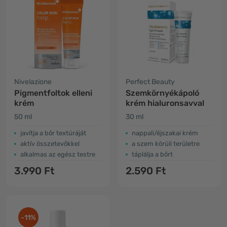
Nivelazione
Perfect Beauty
Pigmentfoltok elleni
Szemkörnyékápoló
krém
krém hialuronsavval
50 ml
30 ml
javítja a bőr textúráját
nappali/éjszakai krém
aktív összetevőkkel
a szem körüli területre
alkalmas az egész testre
táplálja a bőrt
3.990 Ft
2.590 Ft
-11%