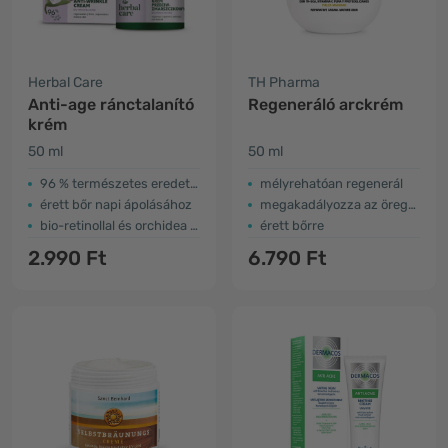
Herbal Care
TH Pharma
Anti-age ránctalanító
Regeneráló arckrém
krém
50 ml
50 ml
96 % természetes eredetű összetevők
mélyrehatóan regenerál
érett bőr napi ápolásához
megakadályozza az öregedést
bio-retinollal és orchidea kivonattal
érett bőrre
2.990 Ft
6.790 Ft