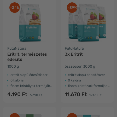
-34%
-39%
FutuNatura
FutuNatura
Eritrit, természetes
3x Eritrit
édesítő
1000 g
összsesen 3000 g
eritrit alapú édesítőszer
eritrit alapú édesítőszer
0 kalória
0 kalória
finom kristályok formájában
finom kristályok formájában
4.190 Ft
11.670 Ft
6.390 Ft
19.170 Ft