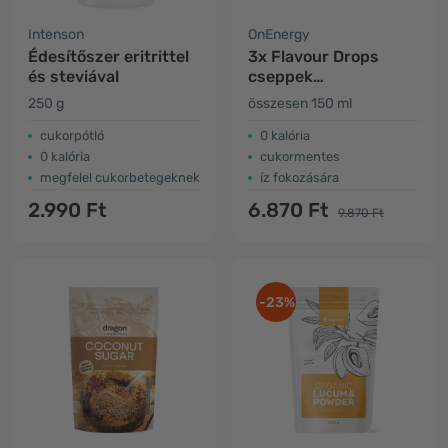
Intenson
OnEnergy
Édesítőszer eritrittel
3x Flavour Drops
és steviával
cseppek
édesítőszerrel –
250 g
összesen 150 ml
vanília
cukorpótló
0 kalória
0 kalória
cukormentes
megfelel cukorbetegeknek
íz fokozására
2.990 Ft
6.870 Ft
9.870 Ft
-23%