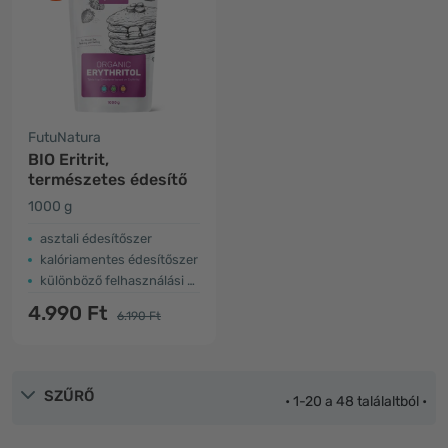
FutuNatura
BIO Eritrit,
természetes édesítő
1000 g
asztali édesítőszer
kalóriamentes édesítőszer
különböző felhasználási módok
4.990 Ft
6.190 Ft
SZŰRŐ
• 1-20 a 48 találaltból •