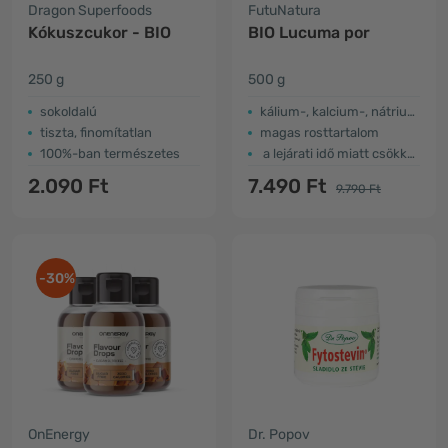
Dragon Superfoods
FutuNatura
Kókuszcukor - BIO
BIO Lucuma por
250 g
500 g
sokoldalú
kálium-, kalcium-, nátrium- és vasforrás
tiszta, finomítatlan
magas rosttartalom
100%-ban természetes
a lejárati idő miatt csökkent az ár
2.090 Ft
7.490 Ft
9.790 Ft
-30%
OnEnergy
Dr. Popov