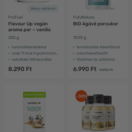
Nincs raktáron
ProFuel
FutuNatura
Flavour Up vegán
BIO Agávé porcukor
aroma por – vanília
250 g
1000 g
karamelldarabokkal
természetes édesítőszer
csak 11 kcal 4 grammonként
cukorhelyettesítő
sokoldalú felhasználás
főzéshez és sütéshez
8.290 Ft
6.990 Ft
9.690 Ft
-30%