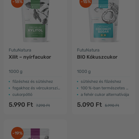
-18%
-15%
FutuNatura
FutuNatura
Xilit – nyírfacukor
BIO Kókuszcukor
1000 g
1000 g
főzéshez és sütéshez
sütéshez és főzéshez
fogakhoz és vércukorszinthez barátságos
100 %-ban természetes édesítőszer
cukorpótló
a fehér cukor alternatívája
5.990 Ft
5.090 Ft
7.290 Ft
5.990 Ft
-19%