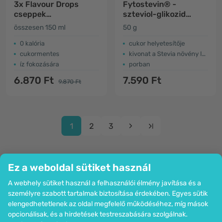
3x Flavour Drops
Fytostevin® -
cseppek
szteviol-glikozid
édesítőszerrel –
alapú asztali
összesen 150 ml
50 g
toffee karamell
édesítőszer
0 kalória
cukor helyetesítője
cukormentes
kivonat a Stevia növény leveleiből
íz fokozására
porban
6.870 Ft
7.590 Ft
9.870 Ft
1
2
3
Ez a weboldal sütiket használ
A webhely sütiket használ a felhasználói élmény javítása és a
Cég
személyre szabott tartalmak biztosítása érdekében. Egyes sütik
Információk
elengedhetetlenek az oldal megfelelő működéséhez, míg mások
Csatlakozzon hozzánk
opcionálisak, és a hirdetések testreszabására szolgálnak.
Segítség és megrendelések