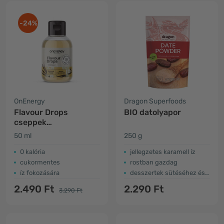
-24%
OnEnergy
Dragon Superfoods
Flavour Drops
BIO datolyapor
cseppek
édesítőszerrel –
50 ml
250 g
vanília
0 kalória
jellegzetes karamell íz
cukormentes
rostban gazdag
íz fokozására
desszertek sütéséhez és édesítéséhez
2.490 Ft
2.290 Ft
3.290 Ft