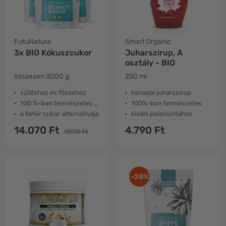
FutuNatura
Smart Organic
3x BIO Kókuszcukor
Juharszirup, A
osztály - BIO
összesen 3000 g
250 ml
sütéshez és főzéshez
kanadai juharszirup
100 %-ban természetes édesítőszer
100%-ban természetes
a fehér cukor alternatívája
kiváló palacsintához
14.070 Ft
4.790 Ft
17.970 Ft
-28%