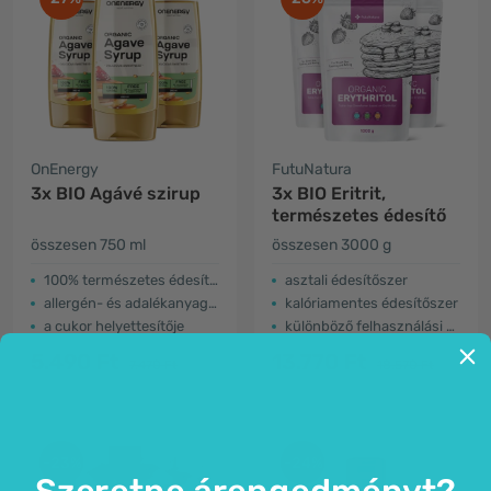
OnEnergy
FutuNatura
3x BIO Agávé szirup
3x BIO Eritrit,
természetes édesítő
összesen 750 ml
összesen 3000 g
100% természetes édesítőszer
asztali édesítőszer
allergén- és adalékanyagmentes
kalóriamentes édesítőszer
a cukor helyettesítője
különböző felhasználási módok
5.490 Ft
13.770 Ft
7.470 Ft
18.570 Ft
-23%
-24%
Szeretne árengedményt?