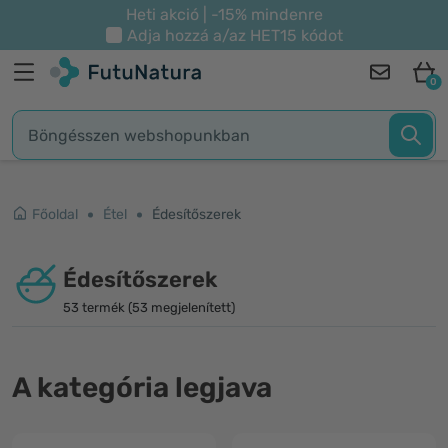
Heti akció | -15% mindenre
Adja hozzá a/az
HET15
kódot
0
Főoldal
Étel
Édesítőszerek
Édesítőszerek
53 termék (53 megjelenített)
A kategória legjava