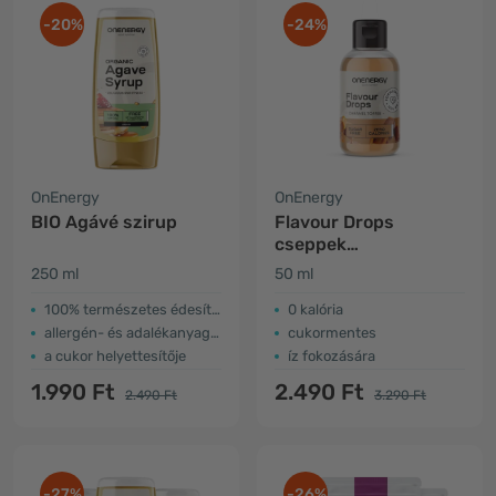
-20%
-24%
OnEnergy
OnEnergy
BIO Agávé szirup
Flavour Drops
cseppek
édesítőszerrel –
250 ml
50 ml
toffee karamell
100% természetes édesítőszer
0 kalória
allergén- és adalékanyagmentes
cukormentes
a cukor helyettesítője
íz fokozására
1.990 Ft
2.490 Ft
2.490 Ft
3.290 Ft
-27%
-26%