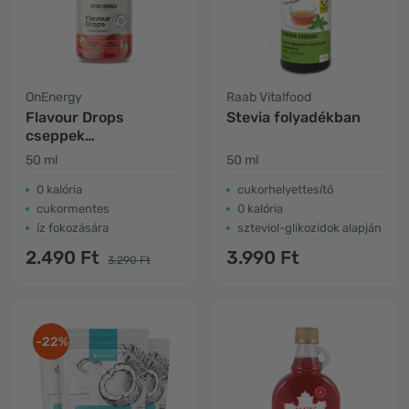
OnEnergy
Raab Vitalfood
Flavour Drops
Stevia folyadékban
cseppek
édesítőszerrel – eper
50 ml
50 ml
0 kalória
cukorhelyettesítő
cukormentes
0 kalória
íz fokozására
szteviol-glikozidok alapján
2.490 Ft
3.990 Ft
3.290 Ft
-22%