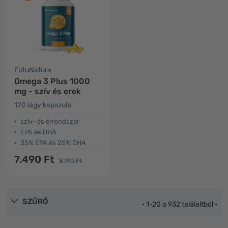
FutuNatura
Omega 3 Plus 1000
mg - szív és erek
120 lágy kapszula
szív- és érrendszer
EPA és DHA
35% EPA és 25% DHA
7.490 Ft
8.190 Ft
SZŰRŐ
• 1-20 a 932 találaltból •