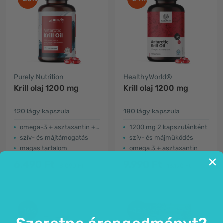
Purely Nutrition
HealthyWorld®
Krill olaj 1200 mg
Krill olaj 1200 mg
120 lágy kapszula
180 lágy kapszula
omega-3 + asztaxantin + kolin
1200 mg 2 kapszulánként
szív- és májtámogatás
szív- és májműködés
magas tartalom
omega 3 + asztaxantin
6.490 Ft
9.990 Ft
8.090 Ft
13.190 Ft
-16%
-42%
Szeretne árengedményt?