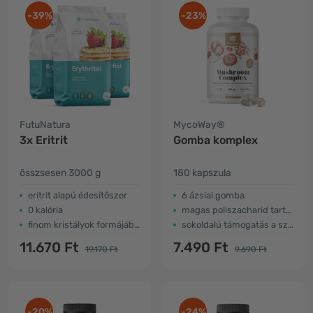
-39%
-23%
FutuNatura
MycoWay®
3x Eritrit
Gomba komplex
összsesen 3000 g
180 kapszula
eritrit alapú édesítőszer
6 ázsiai gomba
0 kalória
magas poliszacharid tartalom
finom kristályok formájában
sokoldalú támogatás a szervezetnek
11.670 Ft
7.490 Ft
19.170 Ft
9.690 Ft
-20%
-24%