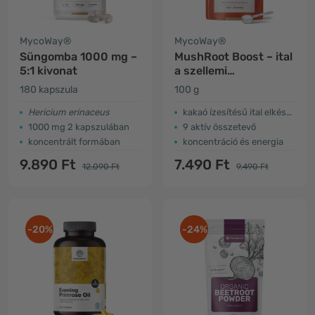
MycoWay®
MycoWay®
Süngomba 1000 mg –
MushRoot Boost – ital
5:1 kivonat
a szellemi
teljesítményhez
180 kapszula
100 g
Hericium erinaceus
kakaó ízesítésű ital elkészítéséhez
1000 mg 2 kapszulában
9 aktív összetevő
koncentrált formában
koncentráció és energia
9.890 Ft
7.490 Ft
12.090 Ft
9.490 Ft
-20%
-24%