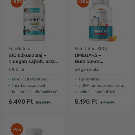
-20%
-20%
FutuNatura
FutuNatura KIDS
BIO kókuszolaj –
OMEGA-3 –
hidegen sajtolt, extra
Gumicukor
szűz
gyerekeknek
1000 ml
60 gumicukor
rendkívül stabil olaj
agy és látás
friss kókuszdióból
a DHA természetes forrása
kulináris és bőrápolási célokra
málnás limonádé ízű
6.490 Ft
5.190 Ft
8.090 Ft
6.490 Ft
-9%