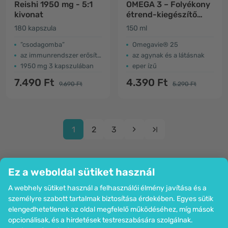
Reishi 1950 mg - 5:1
OMEGA 3 – Folyékony
kivonat
étrend-kiegészítő
gyerekeknek
180 kapszula
150 ml
”csodagomba”
Omegavie® 25
az immunrendszer erősítése, vérkeringés
az agynak és a látásnak
1950 mg 3 kapszulában
eper ízű
7.490 Ft
4.390 Ft
9.690 Ft
5.290 Ft
1
2
3
Ez a weboldal sütiket használ
A webhely sütiket használ a felhasználói élmény javítása és a
Cég
személyre szabott tartalmak biztosítása érdekében. Egyes sütik
Információk
elengedhetetlenek az oldal megfelelő működéséhez, míg mások
Csatlakozzon hozzánk
opcionálisak, és a hirdetések testreszabására szolgálnak.
Segítség és megrendelések