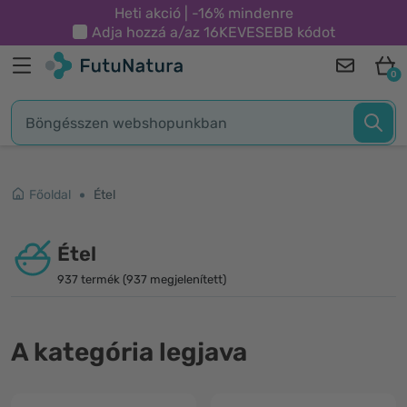
Heti akció | -16% mindenre
Adja hozzá a/az
16KEVESEBB
kódot
0
Főoldal
Étel
Étel
937 termék (937 megjelenített)
A kategória legjava