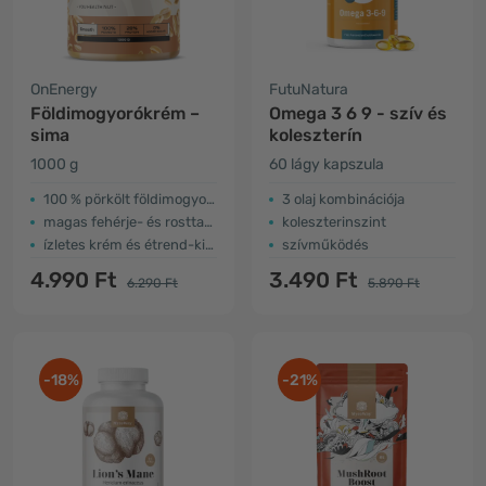
OnEnergy
FutuNatura
Földimogyorókrém –
Omega 3 6 9 - szív és
sima
koleszterín
1000 g
60 lágy kapszula
100 % pörkölt földimogyoró
3 olaj kombinációja
magas fehérje- és rosttartalom
koleszterinszint
ízletes krém és étrend-kiegészítő
szívműködés
4.990 Ft
3.490 Ft
6.290 Ft
5.890 Ft
-18%
-21%