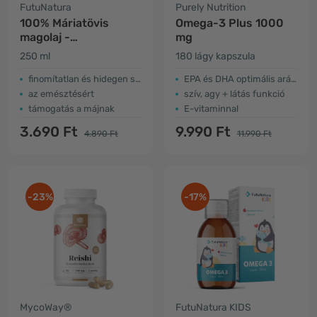
FutuNatura
Purely Nutrition
100% Máriatövis
Omega-3 Plus 1000
magolaj -
mg
salaktalanítás és máj
250 ml
180 lágy kapszula
finomítatlan és hidegen sajtolt
EPA és DHA optimális aránya
az emésztésért
szív, agy + látás funkció
támogatás a májnak
E-vitaminnal
3.690 Ft
9.990 Ft
4.890 Ft
11.990 Ft
-23%
-17%
MycoWay®
FutuNatura KIDS