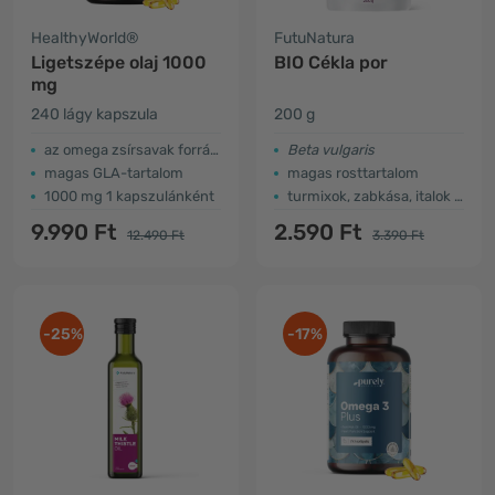
HealthyWorld®
FutuNatura
Ligetszépe olaj 1000
BIO Cékla por
mg
240 lágy kapszula
200 g
az omega zsírsavak forrása
Beta vulgaris
magas GLA-tartalom
magas rosttartalom
1000 mg 1 kapszulánként
turmixok, zabkása, italok kiegészítője..
9.990 Ft
2.590 Ft
12.490 Ft
3.390 Ft
-25%
-17%