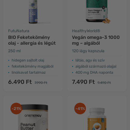
FutuNatura
HealthyWorld®
BIO Feketekömény
Vegán omega-3 1000
olaj - allergia és légút
mg – algából
250 ml
120 lágy kapszula
hidegen sajtolt olaj
látás, agy és szív
feketekömény magjából
algából származó olajjal
linolsavat tartalmaz
400 mg DHA naponta
6.490 Ft
7.490 Ft
7.990 Ft
9.490 Ft
-21%
-41%