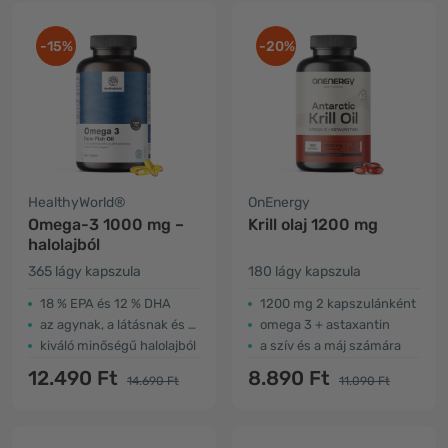
-15%
-20%
HealthyWorld®
OnEnergy
Omega-3 1000 mg –
Krill olaj 1200 mg
halolajból
365 lágy kapszula
180 lágy kapszula
18 % EPA és 12 % DHA
1200 mg 2 kapszulánként
az agynak, a látásnak és a szívnek
omega 3 + astaxantin
kiváló minőségű halolajból
a szív és a máj számára
12.490 Ft
8.890 Ft
14.690 Ft
11.090 Ft