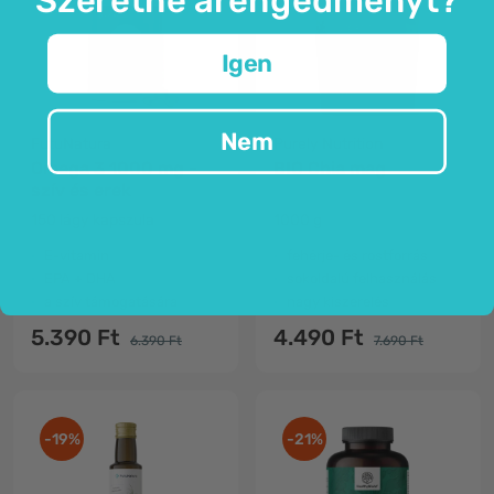
Igen
Nem
FutuNatura
Purely Nutrition
Omega 3 1000 mg -
BIO Chia mag
szív és erek
150 lágy kapszula
1000 g
E-vitamin
fehérje- és rostforrás
EPA + DHA
sokoldalú felhasználás
a szív támogatására
nagy kiszerelés
5.390 Ft
4.490 Ft
6.390 Ft
7.690 Ft
-19%
-21%