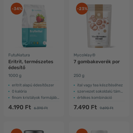
-34%
-23%
FutuNatura
MycoWay®
Eritrit, természetes
7 gombakeverék por
édesítő
1000 g
250 g
eritrit alapú édesítőszer
ital vagy tea készítéséhez
0 kalória
szervezet sokoldalú támogatása
finom kristályok formájában
értékes kombináció
4.190 Ft
7.490 Ft
6.390 Ft
9.690 Ft