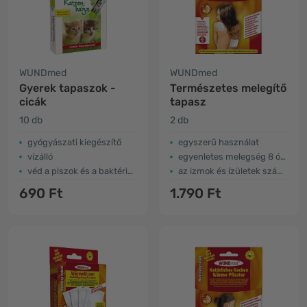
WUNDmed
WUNDmed
Gyerek tapaszok -
Természetes melegítő
cicák
tapasz
10 db
2 db
gyógyászati kiegészítő
egyszerű használat
vízálló
egyenletes melegség 8 órán át
véd a piszok és a baktériumok ellen
az izmok és ízületek számára
690 Ft
1.790 Ft