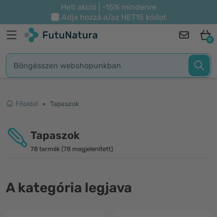
Heti akció | -15% mindenre
Adja hozzá a/az
HET15
kódot
0
Főoldal
Tapaszok
Tapaszok
78 termék (78 megjelenített)
A kategória legjava