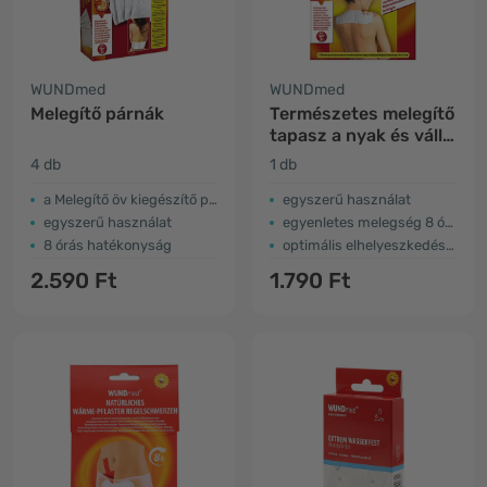
WUNDmed
WUNDmed
Melegítő párnák
Természetes melegítő
tapasz a nyak és váll
részére
4 db
1 db
a Melegítő öv kiegészítő párnái
egyszerű használat
egyszerű használat
egyenletes melegség 8 órán át
8 órás hatékonyság
optimális elhelyeszkedés a nyakon
2.590 Ft
1.790 Ft