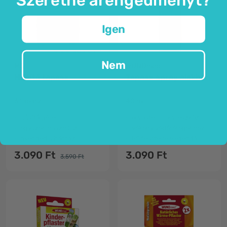
Igen
Nincs raktáron
Nem
MQ
WUNDmed
Hűsítő tapasz
Tapasz spray alakban
6 tapasz
40 ml
hűsítő géllel
orvostechnikai eszköz
egyszeri használat
vékony védőréteget hoz létre
gyengéd a bőrhöz
50 felvitelre elegendő
3.090 Ft
3.090 Ft
3.590 Ft