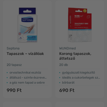
Septona
WUNDmed
Tapaszok – vízállóak
Korong tapaszok,
áttetsző
20 tapasz
20 db
orvostechnikai eszköz
gyógyászati kiegészítő
átlátszó - szinte észrevehetetlen
ideális a cukorbetegek számára
a géz nem tapad a sebre
bőrbarát
990 Ft
690 Ft