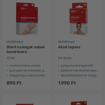
WUNDmed
WUNDmed
Steril szalagok sebek
Akné tapasz
bezárására
10 db
24 darab
orvostechnikai eszköz
gyógyászati kiegészítő
gyorsabb természetes gyógyulás
átlátszó hidrokolloid tapasz
meggátolja a seb kinyílását
akné lefedésére és sebgyógyításra
890 Ft
1.990 Ft