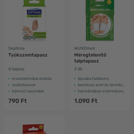
Septona
WUNDmed
Tyúkszemtapasz
Méregtelenítő
talptapasz
6 tapasz
2 db
orvostechnikai eszköz
éjszaka hatékony
szalicilsavval
bambusz ecet és természetes kivonatok
könnyű használat
harmóniában a természettel
790 Ft
1.090 Ft