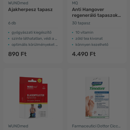
WUNDmed
MQ
Ajakherpesz tapasz
Anti Hangover
regeneráló tapaszok
vitaminokkal
6 db
30 tapasz
gyógyászati kiegészítő
10 vitamin
szinte láthatatlan, védi a sebet
zöld tea kivonat
optimális körülményeket biztosít a gyógyuláshoz
könnyen kezelhető
890 Ft
4.490 Ft
WUNDmed
Farmaceutici Dottor Ciccarelli