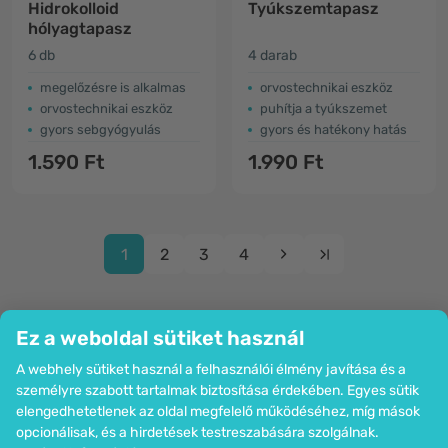
Hidrokolloid
Tyúkszemtapasz
hólyagtapasz
6 db
4 darab
megelőzésre is alkalmas
orvostechnikai eszköz
orvostechnikai eszköz
puhítja a tyúkszemet
gyors sebgyógyulás
gyors és hatékony hatás
1.590 Ft
1.990 Ft
1
2
3
4
Ez a weboldal sütiket használ
A webhely sütiket használ a felhasználói élmény javítása és a
Cég
személyre szabott tartalmak biztosítása érdekében. Egyes sütik
Információk
elengedhetetlenek az oldal megfelelő működéséhez, míg mások
Csatlakozzon hozzánk
opcionálisak, és a hirdetések testreszabására szolgálnak.
Segítség és megrendelések