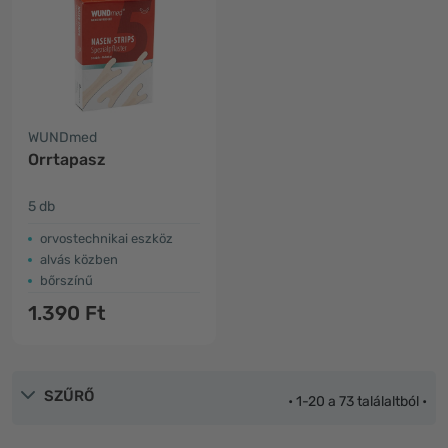
WUNDmed
Orrtapasz
5 db
orvostechnikai eszköz
alvás közben
bőrszínű
1.390 Ft
SZŰRŐ
• 1-20 a 73 találaltból •