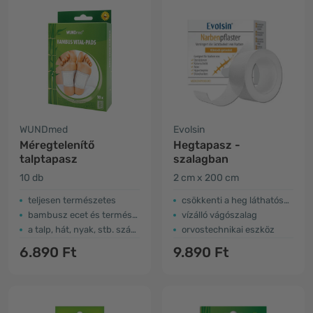
WUNDmed
Evolsin
Méregtelenítő
Hegtapasz -
talptapasz
szalagban
10 db
2 cm x 200 cm
teljesen természetes
csökkenti a heg láthatóságát és világosítja azokat
bambusz ecet és természets kivonatok
vízálló vágószalag
a talp, hát, nyak, stb. számára
orvostechnikai eszköz
6.890 Ft
9.890 Ft