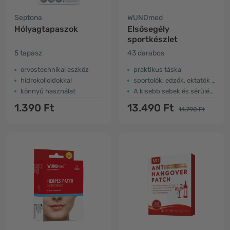
Septona
WUNDmed
Hólyagtapaszok
Elsősegély
sportkészlet
5 tapasz
43 darabos
orvostechnikai eszköz
praktikus táska
hidrokolloidokkal
sportolók, edzők, oktatók számára
könnyű használat
A kisebb sebek és sérülések kezeléséhez
1.390 Ft
13.490 Ft
14.790 Ft