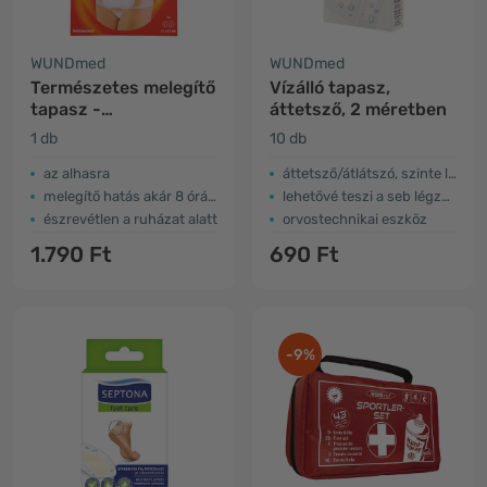
WUNDmed
WUNDmed
Természetes melegítő
Vízálló tapasz,
tapasz -
áttetsző, 2 méretben
menstruációs
1 db
10 db
fájdalmak
az alhasra
áttetsző/átlátszó, szinte láthatatlan
melegítő hatás akár 8 órán át
lehetővé teszi a seb légzését
észrevétlen a ruházat alatt
orvostechnikai eszköz
1.790 Ft
690 Ft
-9%