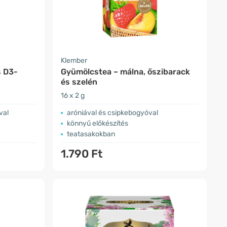
Klember
s D3-
Gyümölcstea – málna, őszibarack
és szelén
16 x 2 g
val
aróniával és csipkebogyóval
könnyű előkészítés
teatasakokban
1.790 Ft