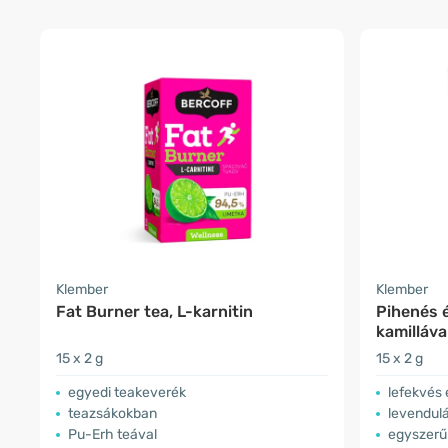
Klember
Klember
Fat Burner tea, L-karnitin
Pihenés é
kamilláva
15 x 2 g
15 x 2 g
egyedi teakeverék
lefekvés 
teazsákokban
levendulá
Pu-Erh teával
egyszerű 