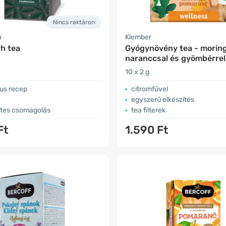
Nincs raktáron
a
Klember
h tea
Gyógynövény tea - morin
naranccsal és gyömbérrel
10 x 2 g
kus recep
citromfűvel
egyszerű elkészítés
tes csomagolás
tea filterek
Ft
1.590 Ft