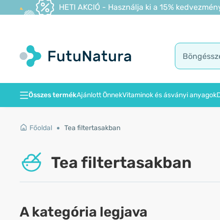
HETI AKCIÓ - Használja ki a 15% kedvezmény
Összes termék
Ajánlott Önnek
Vitaminok és ásványi anyagok
D
Főoldal
Tea filtertasakban
Tea filtertasakban
A kategória legjava