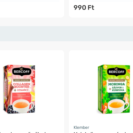
990 Ft
Klember