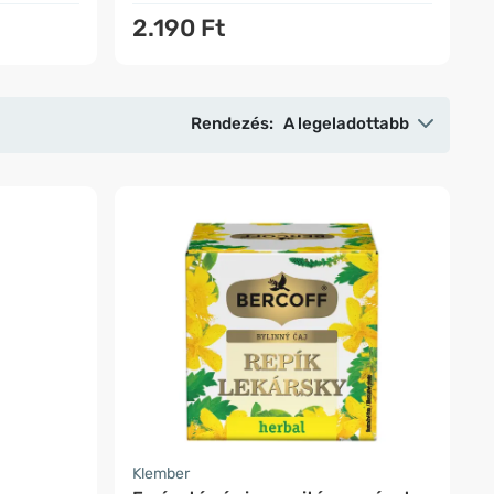
2.190 Ft
Rendezés:
A legeladottabb
Klember