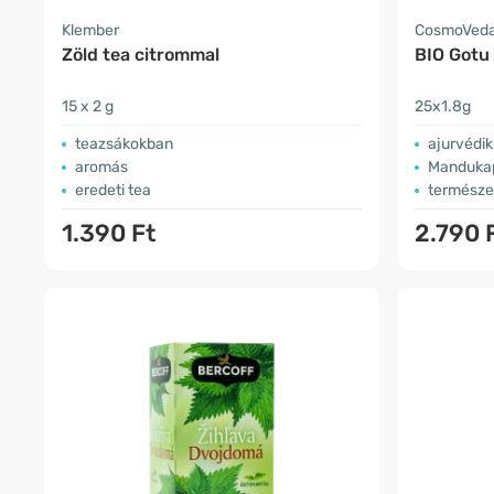
Klember
CosmoVed
Zöld tea citrommal
BIO Gotu 
15 x 2 g
25x1.8g
teazsákokban
ajurvédik
aromás
Mandukap
eredeti tea
természe
1.390 Ft
2.790 