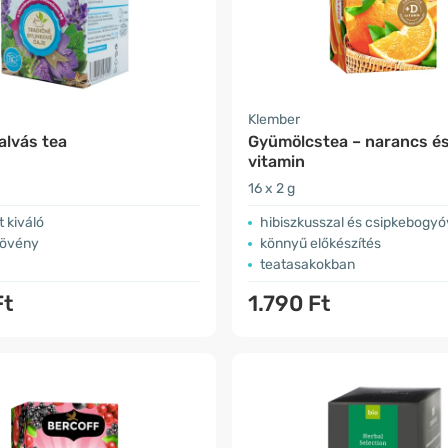
Klember
alvás tea
Gyümölcstea – narancs é
vitamin
16 x 2 g
 kiváló
hibiszkusszal és csipkebogyó
növény
könnyű előkészítés
teatasakokban
Ft
1.790 Ft