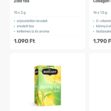
Zöld tea
Collagen
15 x 2 g
16 x 1,5 g
erjesztetlen levelek
C-vitami
eredeti tea
könnyű e
kellemes íz és aroma
teatasak
1.090 Ft
1.790 F