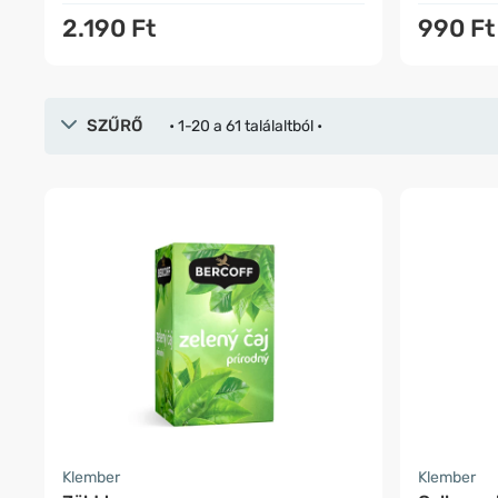
2.190 Ft
990 Ft
SZŰRŐ
• 1-20 a 61 találaltból •
Klember
Klember