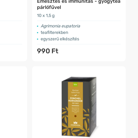
Emésztés és immunitás - gyógytea
párlófűvel
10 x 1,5 g
Agrimonia eupatoria
teafilterekben
egyszerű elkészítés
990 Ft