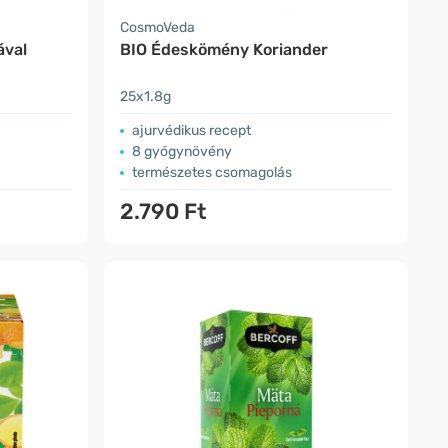
CosmoVeda
ával
BIO Édeskömény Koriander
25x1.8g
ajurvédikus recept
8 gyógynövény
természetes csomagolás
2.790 Ft