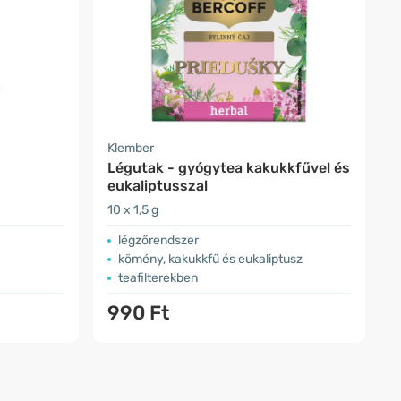
Klember
Légutak - gyógytea kakukkfűvel és
eukaliptusszal
10 x 1,5 g
légzőrendszer
kömény, kakukkfű és eukaliptusz
teafilterekben
990 Ft