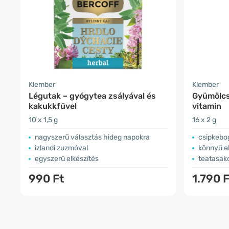
Klember
Klember
Légutak – gyógytea zsályával és
Gyümölcs
kakukkfűvel
vitamin
10 x 1,5 g
16 x 2 g
nagyszerű választás hideg napokra
csipkebog
izlandi zuzmóval
könnyű e
egyszerű elkészítés
teatasak
990 Ft
1.790 F