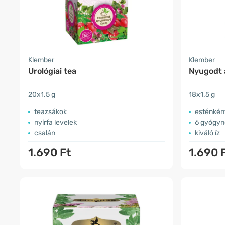
Klember
Klember
Urológiai tea
Nyugodt 
20x1.5 g
18x1.5 g
teazsákok
esténként
nyírfa levelek
6 gyógy
csalán
kiváló íz
1.690 Ft
1.690 