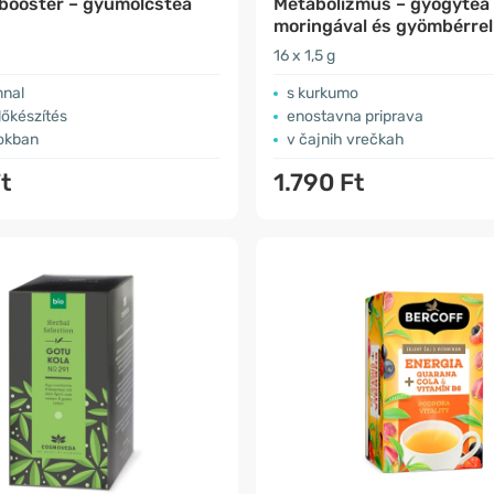
 booster – gyümölcstea
Metabolizmus – gyógytea
moringával és gyömbérrel
16 x 1,5 g
nnal
s kurkumo
lőkészítés
enostavna priprava
okban
v čajnih vrečkah
t
1.790 Ft