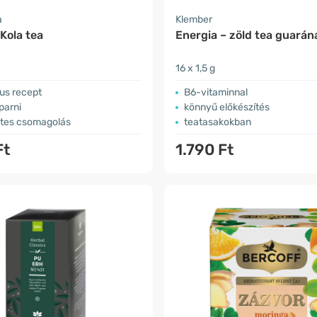
a
Klember
Kola tea
Energia – zöld tea guarán
16 x 1,5 g
us recept
B6-vitaminnal
arni
könnyű előkészítés
tes csomagolás
teatasakokban
Ft
1.790 Ft