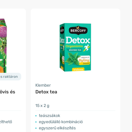
cs raktáron
Klember
övis és
Detox tea
15 x 2 g
teászsákok
zíthető
egyedülálló kombináció
egyszerű elkészítés