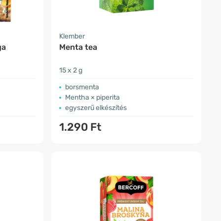
Klember
ga
Menta tea
15 x 2 g
borsmenta
Mentha × piperita
egyszerű elkészítés
1.290 Ft