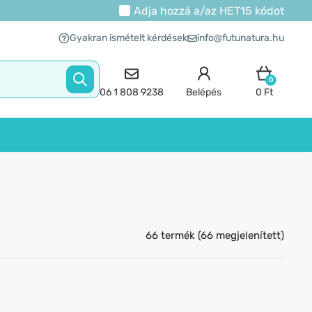
Adja hozzá a/az
HET15
kódot
Gyakran ismételt kérdések
info@futunatura.hu
0
06 1 808 9238
Belépés
0 Ft
66 termék (66 megjelenített)