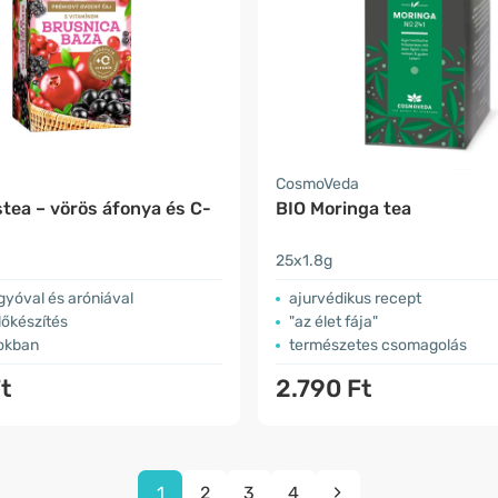
CosmoVeda
tea – vörös áfonya és C-
BIO Moringa tea
25x1.8g
yóval és aróniával
ajurvédikus recept
lőkészítés
"az élet fája"
okban
természetes csomagolás
t
2.790 Ft
1
2
3
4