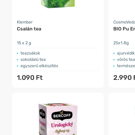
Klember
CosmoVed
Csalán tea
BIO Pu Er
15 x 2 g
25x1.8g
teazsákok
ajurvédi
sokoldalú tea
vörös tea
egyszerű elkészítés
természe
1.090 Ft
2.990 