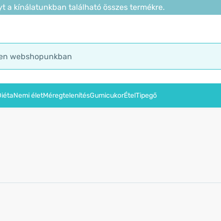
t a kínálatunkban található összes termékre.
iéta
Nemi élet
Méregtelenítés
Gumicukor
Étel
Tipegő