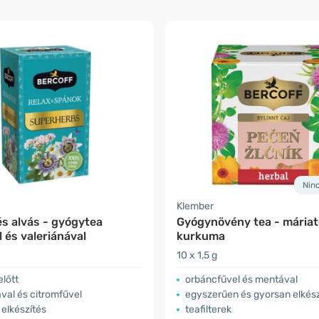
Nin
Klember
s alvás - gyógytea
Gyógynövény tea - máriat
l és valeriánával
kurkuma
10 x 1,5 g
előtt
orbáncfűvel és mentával
val és citromfűvel
egyszerűen és gyorsan elkés
elkészítés
teafilterek