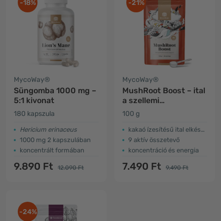
-18%
-21%
MycoWay®
MycoWay®
Süngomba 1000 mg –
MushRoot Boost – ital
5:1 kivonat
a szellemi
teljesítményhez
180 kapszula
100 g
Hericium erinaceus
kakaó ízesítésű ital elkészítéséhez
1000 mg 2 kapszulában
9 aktív összetevő
koncentrált formában
koncentráció és energia
9.890 Ft
7.490 Ft
12.090 Ft
9.490 Ft
-24%