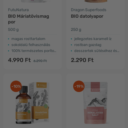
FutuNatura
Dragon Superfoods
BIO Máriatövismag
BIO datolyapor
por
500 g
250 g
magas rosttartalom
jellegzetes karamell íz
sokoldalú felhasználás
rostban gazdag
100% természetes porított mag
desszertek sütéséhez és édesítéséhez
4.990 Ft
2.290 Ft
6.290 Ft
-10%
-19%