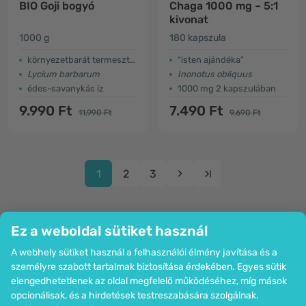
BIO Goji bogyó
Chaga 1000 mg – 5:1
kivonat
1000 g
180 kapszula
környezetbarát termesztés
“isten ajándéka”
Lycium barbarum
Inonotus obliquus
édes-savanykás íz
1000 mg 2 kapszulában
9.990 Ft
7.490 Ft
11.990 Ft
9.690 Ft
1
2
3
Ez a weboldal sütiket használ
A webhely sütiket használ a felhasználói élmény javítása és a
Cég
személyre szabott tartalmak biztosítása érdekében. Egyes sütik
Információk
elengedhetetlenek az oldal megfelelő működéséhez, míg mások
Csatlakozzon hozzánk
opcionálisak, és a hirdetések testreszabására szolgálnak.
Segítség és megrendelések