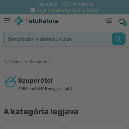
Heti akció | -15% mindenre
Adja hozzá a/az
HET15
kódot
0
Főoldal
Szuperétel
Szuperétel
458 termék (458 megjelenített)
A kategória legjava