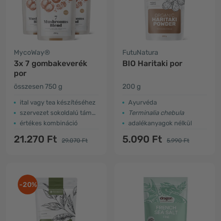
MycoWay®
FutuNatura
3x 7 gombakeverék
BIO Haritaki por
por
összesen 750 g
200 g
ital vagy tea készítéséhez
Ayurvéda
szervezet sokoldalú támogatása
Terminalia chebula
értékes kombináció
adalékanyagok nélkül
21.270 Ft
5.090 Ft
29.070 Ft
5.990 Ft
-20%