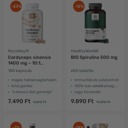
-23%
-12%
MycoWay®
HealthyWorld®
Cordyceps sinensis
BIO Spirulina 500 mg
1400 mg – 10:1
kivonat
180 kapszula
600 tabletta
magas hatóanyagtartalom
immunitás és súlykontroll
kínai gomba
100%-ban adalékanyag mentes
"a hosszú élet gombája"
nagy kiszerelés
7.490 Ft
9.890 Ft
9.690 Ft
11.290 Ft
-7%
-19%