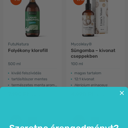
FutuNatura
MycoWay®
Folyékony klorofill
Süngomba – kivonat
cseppekben
500 ml
100 ml
kiváló felszívódás
magas tartalom
tartósítószer mentes
12:1 kivonat
természetes menta aromával
Hericium erinaceus
7.190 Ft
4.990 Ft
7.690 Ft
6.190 Ft
-24%
-14%
Szeretne árengedményt?