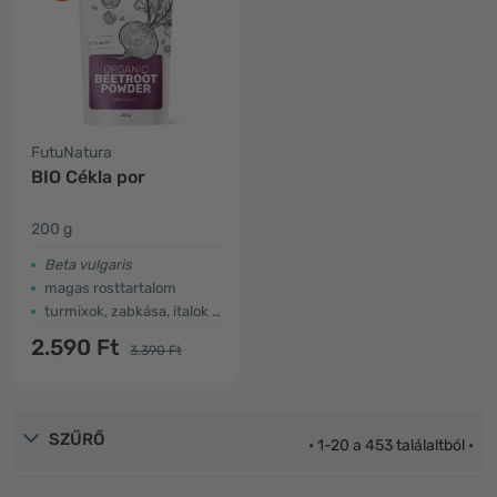
FutuNatura
BIO Cékla por
200 g
Beta vulgaris
magas rosttartalom
turmixok, zabkása, italok kiegészítője..
2.590 Ft
3.390 Ft
SZŰRŐ
• 1-20 a 453 találaltból •