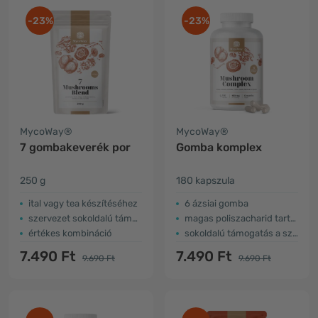
-23%
-23%
MycoWay®
MycoWay®
7 gombakeverék por
Gomba komplex
250 g
180 kapszula
ital vagy tea készítéséhez
6 ázsiai gomba
szervezet sokoldalú támogatása
magas poliszacharid tartalom
értékes kombináció
sokoldalú támogatás a szervezetnek
7.490 Ft
7.490 Ft
9.690 Ft
9.690 Ft