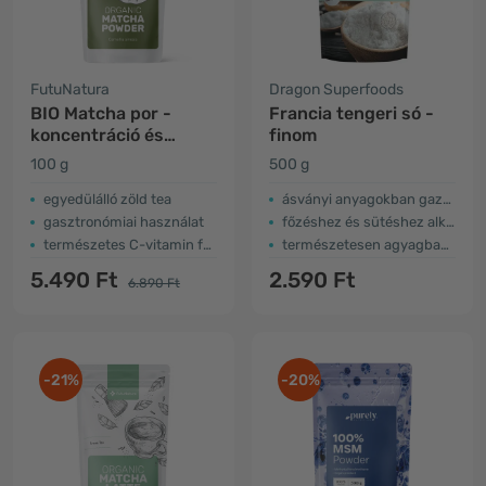
FutuNatura
Dragon Superfoods
BIO Matcha por -
Francia tengeri só -
koncentráció és
finom
nyugalom
100 g
500 g
egyedülálló zöld tea
ásványi anyagokban gazdag
gasztronómiai használat
főzéshez és sütéshez alkalmas
természetes C-vitamin forrás
természetesen agyagban szárított
5.490 Ft
2.590 Ft
6.890 Ft
-21%
-20%