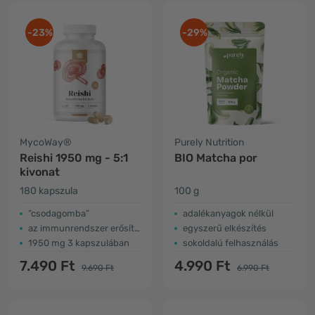
-23%
-29%
MycoWay®
Purely Nutrition
Reishi 1950 mg - 5:1
BIO Matcha por
kivonat
180 kapszula
100 g
”csodagomba”
adalékanyagok nélkül
az immunrendszer erősítése, vérkeringés
egyszerű elkészítés
1950 mg 3 kapszulában
sokoldalú felhasználás
7.490 Ft
4.990 Ft
9.690 Ft
6.990 Ft