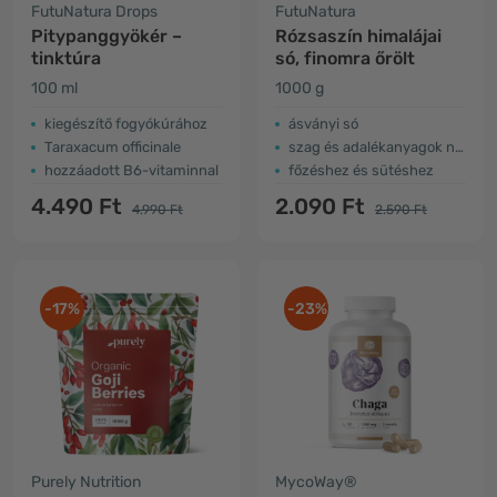
FutuNatura Drops
FutuNatura
Pitypanggyökér –
Rózsaszín himalájai
tinktúra
só, finomra őrölt
100 ml
1000 g
kiegészítő fogyókúrához
ásványi só
Taraxacum officinale
szag és adalékanyagok nélkül
hozzáadott B6-vitaminnal
főzéshez és sütéshez
4.490 Ft
2.090 Ft
4.990 Ft
2.590 Ft
-17%
-23%
Purely Nutrition
MycoWay®