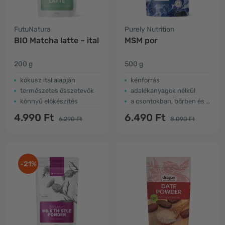
FutuNatura
Purely Nutrition
BIO Matcha latte – ital
MSM por
200 g
500 g
kókusz ital alapján
kénforrás
természetes összetevők
adalékanyagok nélkül
könnyű előkészítés
a csontokban, bőrben és izmokban
4.990 Ft
6.490 Ft
6.290 Ft
8.090 Ft
-21%