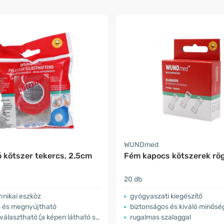
WUNDmed
 kötszer tekercs, 2.5cm
Fém kapocs kötszerek rög
20 db
hnikai eszköz
gyógyaszati kiegészítő
 és megnyújtható
biztonságos és kiváló minős
ztható (a képen látható szín csak illusztráció)
rugalmas szalaggal