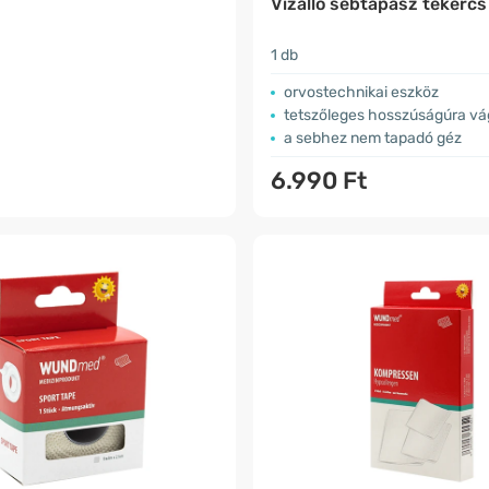
Vízálló sebtapasz tekerc
1 db
orvostechnikai eszköz
tetszőleges hosszúságúra v
a sebhez nem tapadó géz
6.990 Ft