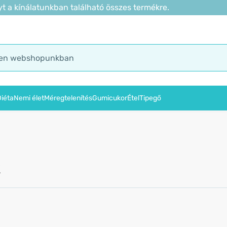
t a kínálatunkban található összes termékre.
iéta
Nemi élet
Méregtelenítés
Gumicukor
Étel
Tipegő
k