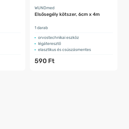
WUNDmed
Elsősegély kötszer, 6cm x 4m
1 darab
orvostechnikai eszköz
légáteresztő
elasztikus és csúszásmentes
590 Ft