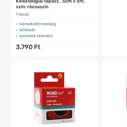
Kineziológiai tapasz , 5cm x 5m,
szín: rózsaszín
1 darab
kiemelkedő minőség
bőrbarát
sportolók számára
3.790 Ft