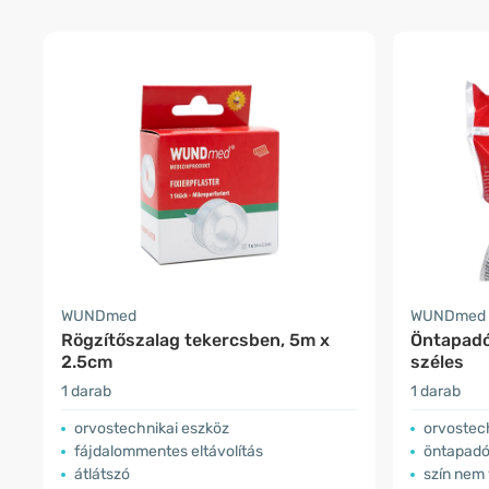
WUNDmed
WUNDmed
Rögzítőszalag tekercsben, 5m x
Öntapadó
2.5cm
széles
1 darab
1 darab
orvostechnikai eszköz
orvostec
fájdalommentes eltávolítás
öntapadó
átlátszó
szín nem válas