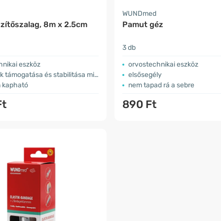
WUNDmed
gzítőszalag, 8m x 2.5cm
Pamut géz
3 db
hnikai eszköz
orvostechnikai eszköz
k támogatása és stabilitása miatt
elsősegély
n kapható
nem tapad rá a sebre
Ft
890 Ft