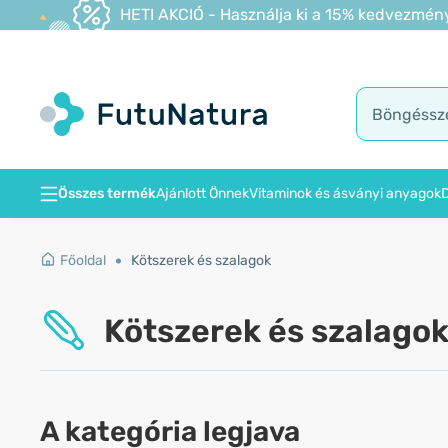
HETI AKCIÓ - Használja ki a 15% kedvezmény
Összes termék
Ajánlott Önnek
Vitaminok és ásványi anyagok
D
Főoldal
Kötszerek és szalagok
Kötszerek és szalago
A kategória legjava