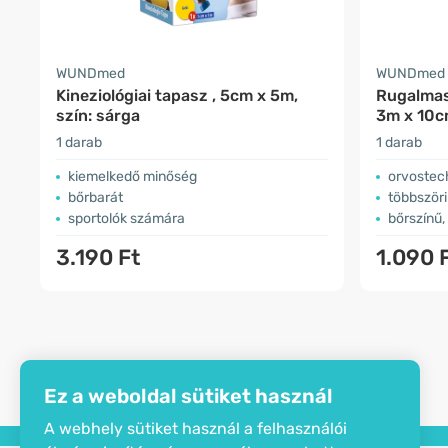
WUNDmed
WUNDmed
Kineziológiai tapasz , 5cm x 5m,
Rugalmas
szín: sárga
3m x 10
1 darab
1 darab
kiemelkedő minőség
orvostec
bőrbarát
többszöri
sportolók számára
bőrszínű,
3.190 Ft
1.090 
Ez a weboldal sütiket használ
A webhely sütiket használ a felhasználói