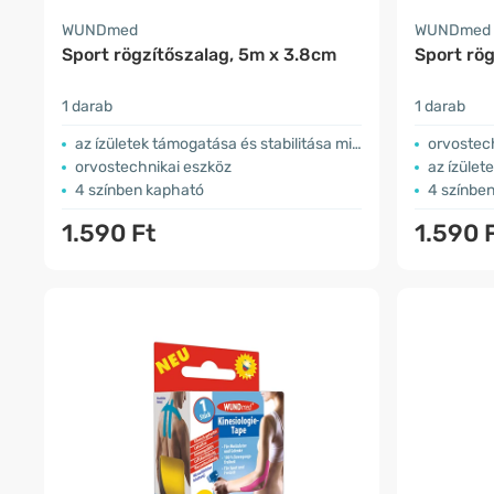
WUNDmed
WUNDmed
Sport rögzítőszalag, 5m x 3.8cm
Sport rö
1 darab
1 darab
az ízületek támogatása és stabilitása miatt
orvostec
orvostechnikai eszköz
az ízülete
4 színben kapható
4 színbe
1.590 Ft
1.590 