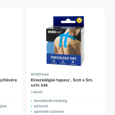
WUNDmed
zítésére
Kineziológiai tapasz , 5cm x 5m,
szín: kék
1 darab
kiemelkedő minőség
égűek
bőrbarát
sportolók számára