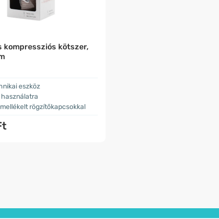
 kompressziós kötszer,
cm
hnikai eszköz
 használatra
 mellékelt rögzítőkapcsokkal
Ft