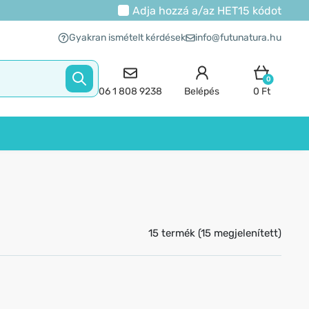
Adja hozzá a/az
HET15
kódot
Gyakran ismételt kérdések
info@futunatura.hu
0
06 1 808 9238
Belépés
0 Ft
15 termék (15 megjelenített)