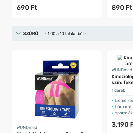
690 Ft
890 Ft
SZŰRŐ
• 1-10 a 10 találaltból •
WUNDmed
Kinezioló
szín: fek
1 darab
kiemelke
bőrbarát
sportoló
3.190 
WUNDmed