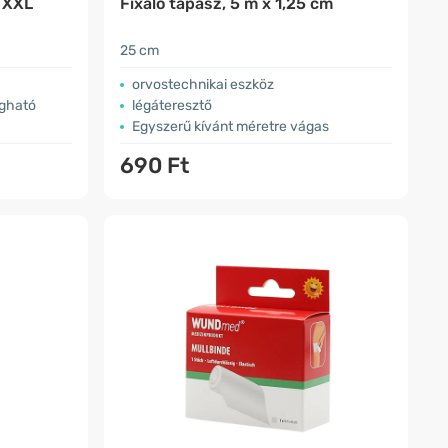
s XXL
Fixáló tapasz, 5 m x 1,25 cm
25 cm
orvostechnikai eszköz
ágható
légáteresztő
Egyszerű kívánt méretre vágas
690 Ft