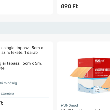
890 Ft
giai tapasz , 5cm x 5m,
ete
dő minőség
k számára
Ft
WUNDmed