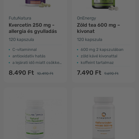
FutuNatura
OnEnergy
Kvercetin 250 mg -
Zöld tea 600 mg –
allergia és gyulladás
kivonat
120 kapszula
120 kapszula
C-vitaminnal
600 mg 2 kapszulában
antioxidatív hatás
zöld kávé kivonattal
a lejárati idő miatt csökkent az ár
koffeint tartalmaz
8.490 Ft
7.490 Ft
10.490 Ft
9.690 Ft