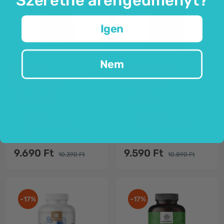
Igen
Nem
FutuNatura
HealthyWorld®
Rezveratrol 125 mg -
OPC – szőlőmagból +
szív és erek
C-vitamin
120 kapszula
180 kapszula
polifenol
antioxidáns
>98% rezveratrol
szőlőmag kivonatból
ártéri japánkeserűfűből
antioxidáns
9.690 Ft
9.590 Ft
10.390 Ft
10.890 Ft
-17%
-17%