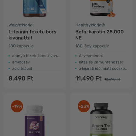
WeightWorld
HealthyWorld®
L-teanin fekete bors
Béta-karotin 25.000
kivonattal
NE
180 kapszula
180 lágy kapszula
arányú fekete bors kivonat 8:1
A-vitaminnal
aminosav
látás és immunrendszer
zöld teából
a lejárati idő miatt csökkent az ár
8.490 Ft
11.490 Ft
12.690 Ft
-19%
-23%