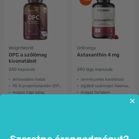
WeightWorld
OnEnergy
OPC a szőlőmag
Astaxanthin 4 mg
kivonatából
240 kapszula
240 lágy kapszula
antioxidáns hatás
természetes karotinoid
95 % proantocianidin (OPC)
algából származó
Haematococcus pluvialis
magas napi adag
magas tartalom
9.990 Ft
9.990 Ft
11.190 Ft
-7%
-12%
Szeretne árengedményt?