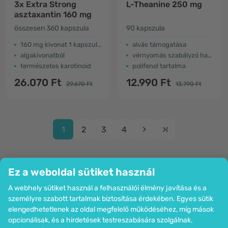
3x Extra Strong
L-Theanine 250 mg
asztaxantin​ 160 mg
összesen 360 kapszula
90 kapszula
​160 mg kivonat 1 kapszulában
alvás támogatása
algakivonatból
vérnyomás szabályzó hatás
természetes karotinoid
polifenol tartalma
26.070 Ft
12.990 Ft
29.670 Ft
13.790 Ft
1
2
3
4
Ez a weboldal sütiket használ
A webhely sütiket használ a felhasználói élmény javítása és a
Cég
személyre szabott tartalmak biztosítása érdekében. Egyes sütik
Információk
elengedhetetlenek az oldal megfelelő működéséhez, míg mások
Csatlakozzon hozzánk
opcionálisak, és a hirdetések testreszabására szolgálnak.
Segítség és megrendelések