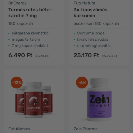
OnEnergy
FutuNatura
Természetes béta-
3x Liposzómás
karotin 7 mg
kurkumin
180 kapszula
összsesen 180 kapszula
sárgarépa kivonatból
Curcuma longa
magas tartalom
kiváló felszívódás
7 mg kapszulánként
máj méregtelenítés
6.490 Ft
25.170 Ft
7.390 Ft
29.970 Ft
-12%
-6%
FutuNatura
Zein Pharma