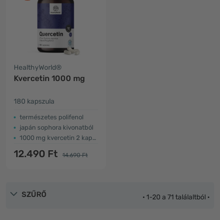
HealthyWorld®
Kvercetin 1000 mg
180 kapszula
természetes polifenol
japán sophora kivonatból
1000 mg kvercetin 2 kapszulában
12.490 Ft
14.690 Ft
SZŰRŐ
• 1-20 a 71 találaltból •