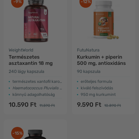
-9%
-12%
WeightWorld
FutuNatura
Természetes
Kurkumin + piperin
asztaxantin 18 mg
500 mg, antioxidáns
240 lágy kapszula
90 kapszula
természetes xantofil karotinoid
erőteljes formula
Haematococcus Pluvialis
algából
kiváló felszívódás
könnyű adagolhatóság
950 mg kurkumint
10.590 Ft
9.590 Ft
11.590 Ft
10.890 Ft
-15%