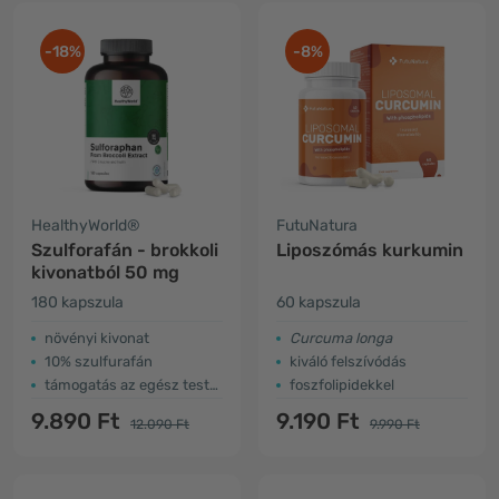
-18%
-8%
HealthyWorld®
FutuNatura
Szulforafán - brokkoli
Liposzómás kurkumin
kivonatból 50 mg
180 kapszula
60 kapszula
növényi kivonat
Curcuma longa
10% szulfurafán
kiváló felszívódás
támogatás az egész testnek
foszfolipidekkel
9.890 Ft
9.190 Ft
12.090 Ft
9.990 Ft