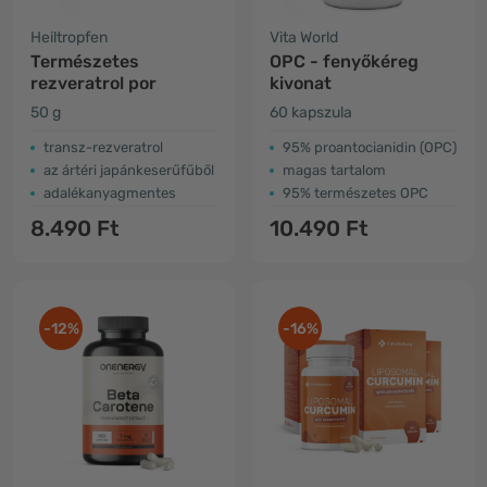
Heiltropfen
Vita World
Természetes
OPC - fenyőkéreg
rezveratrol por
kivonat
50 g
60 kapszula
transz-rezveratrol
95% proantocianidin (OPC)
az ártéri japánkeserűfűből
magas tartalom
adalékanyagmentes
95% természetes OPC
8.490 Ft
10.490 Ft
-12%
-16%