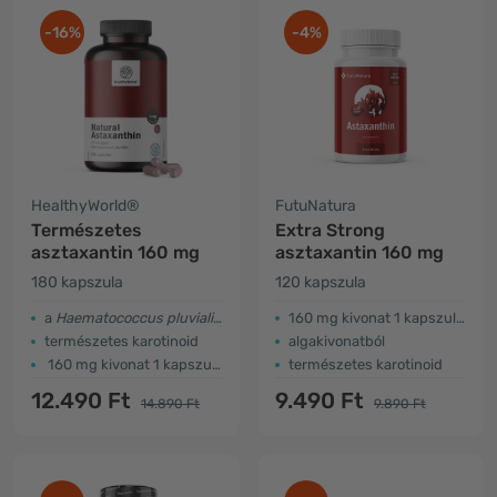
-16%
-4%
HealthyWorld®
FutuNatura
Természetes
Extra Strong
asztaxantin 160 mg
asztaxantin​ 160 mg
180 kapszula
120 kapszula
a
Haematococcus pluvialis
algákból
​160 mg kivonat 1 kapszulában
természetes karotinoid
algakivonatból
160 mg kivonat 1 kapszulában
természetes karotinoid
12.490 Ft
9.490 Ft
14.890 Ft
9.890 Ft