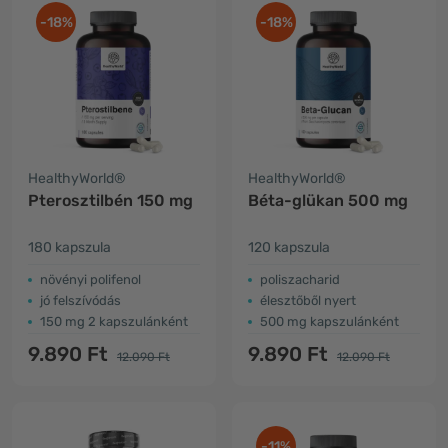
-18%
-18%
HealthyWorld®
HealthyWorld®
Pterosztilbén 150 mg
Béta-glükan 500 mg
180 kapszula
120 kapszula
növényi polifenol
poliszacharid
jó felszívódás
élesztőből nyert
150 mg 2 kapszulánként
500 mg kapszulánként
9.890 Ft
9.890 Ft
12.090 Ft
12.090 Ft
-11%