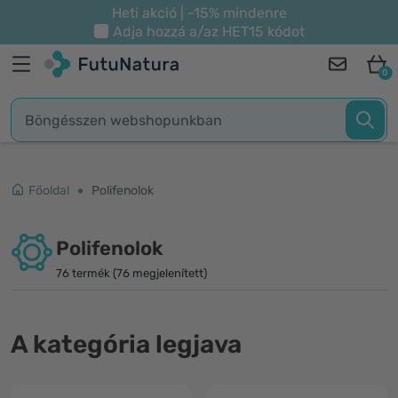
Heti akció | -15% mindenre
Adja hozzá a/az
HET15
kódot
0
Főoldal
Polifenolok
Polifenolok
76 termék (76 megjelenített)
A kategória legjava