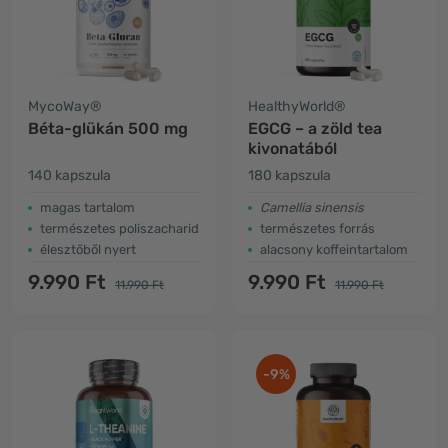
MycoWay®
HealthyWorld®
Béta-glükán 500 mg
EGCG – a zöld tea
kivonatából
140 kapszula
180 kapszula
magas tartalom
Camellia sinensis
természetes poliszacharid
természetes forrás
élesztőből nyert
alacsony koffeintartalom
9.990 Ft
9.990 Ft
11.990 Ft
11.990 Ft
-9%