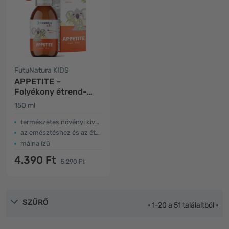
FutuNatura KIDS
APPETITE –
Folyékony étrend-
kiegészítő
150 ml
gyerekeknek az
étvágyhoz
természetes növényi kivonatok
az emésztéshez és az étvágyhoz
málna ízű
4.390 Ft
5.290 Ft
SZŰRŐ
• 1-20 a 51 találaltból •