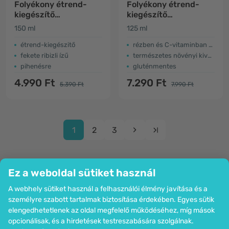
Folyékony étrend-
Folyékony étrend-
kiegészítő
kiegészítő
gyerekeknek – relax
gyermekeknek -
150 ml
125 ml
immunrendszer
étrend-kiegészitő
rézben és C-vitaminban gazdag
fekete ribizli ízű
természetes növényi kivonattal és propolis-szal
pihenésre
gluténmentes
4.990 Ft
7.290 Ft
5.390 Ft
7.990 Ft
1
2
3
Ez a weboldal sütiket használ
A webhely sütiket használ a felhasználói élmény javítása és a
Cég
személyre szabott tartalmak biztosítása érdekében. Egyes sütik
Információk
elengedhetetlenek az oldal megfelelő működéséhez, míg mások
Csatlakozzon hozzánk
opcionálisak, és a hirdetések testreszabására szolgálnak.
Segítség és megrendelések