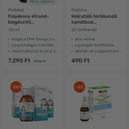
Nincs raktáron
Pediakid
Septona
Folyékony étrend-
Hidratáló törlőkendő
kiegészítő
kamillával
gyermekeknek -
gyerekeknek
125 ml
20 törlőkendő
Omega 3 és kolin
magas a DHA Omega 3 arány
aloe verával
a pszichológiai működés támogatása
a gyengéd tisztításhoz
vitaminokkal és ásványi anyagokkal
alkohol- és szappanmentes
7.290 Ft
490 Ft
7.990 Ft
-25%
-5%