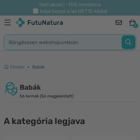
Heti akció | -15% mindenre
Adja hozzá a/az
HET15
kódot
0
Főoldal
Babák
Babák
56 termék (56 megjelenített)
A kategória legjava