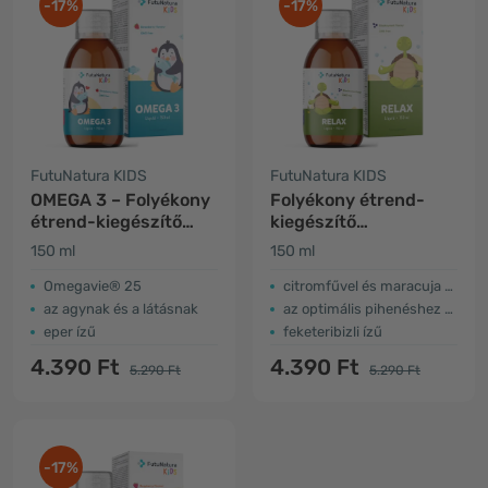
-17%
-17%
FutuNatura KIDS
FutuNatura KIDS
OMEGA 3 – Folyékony
Folyékony étrend-
étrend-kiegészítő
kiegészítő
gyerekeknek
gyerekeknek az
150 ml
150 ml
ellazuláshoz
Omegavie® 25
citromfűvel és maracuja kivonattal
az agynak és a látásnak
az optimális pihenéshez és alváshoz
eper ízű
feketeribizli ízű
4.390 Ft
4.390 Ft
5.290 Ft
5.290 Ft
-17%