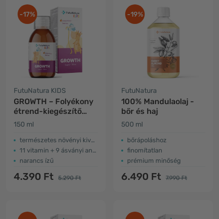
-17%
-19%
FutuNatura KIDS
FutuNatura
GROWTH – Folyékony
100% Mandulaolaj -
étrend-kiegészítő
bőr és haj
gyerekeknek a
150 ml
500 ml
növekedéshez
természetes növényi kivonatok
​bőrápoláshoz
11 vitamin + 9 ásványi anyag
finomítatlan
narancs ízű
prémium minőség
4.390 Ft
6.490 Ft
5.290 Ft
7.990 Ft