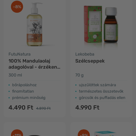
-8%
FutuNatura
Lekobeba
100% Mandulaolaj
Szélcseppek
adagolóval - érzékeny
bőr ápolása
300 ml
70 g
​bőrápoláshoz
ujszűlöttek számára
finomítatlan
természetes összetevők
prémium minőség
görcsök és puffadás ellen
4.490 Ft
4.990 Ft
4.890 Ft
-11%
-9%