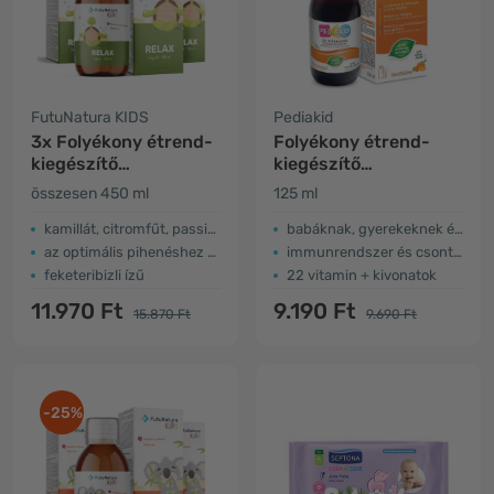
FutuNatura KIDS
Pediakid
3x Folyékony étrend-
Folyékony étrend-
kiegészítő
kiegészítő
gyerekeknek az
gyermekeknek –
összesen 450 ml
125 ml
ellazuláshoz
multivitaminok
kamillát, citromfűt, passiógyümölcsöt tartalmaz
babáknak, gyerekeknek és felnőtteknek
az optimális pihenéshez és alváshoz
immunrendszer és csontok
feketeribizli ízű
22 vitamin + kivonatok
11.970 Ft
9.190 Ft
15.870 Ft
9.690 Ft
-25%