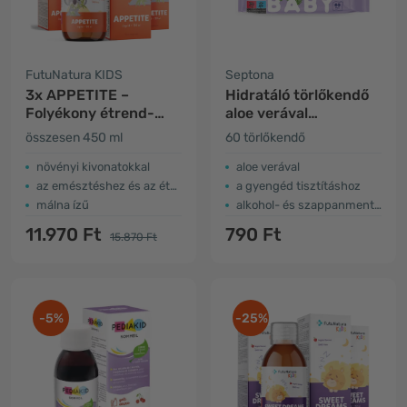
FutuNatura KIDS
Septona
3x APPETITE –
Hidratáló törlőkendő
Folyékony étrend-
aloe verával
kiegészítő
gyerekeknek
összesen 450 ml
60 törlőkendő
gyerekeknek az
étvágyhoz
növényi kivonatokkal
aloe verával
az emésztéshez és az étvágyhoz
a gyengéd tisztításhoz
málna ízű
alkohol- és szappanmentes
11.970 Ft
790 Ft
15.870 Ft
-5%
-25%