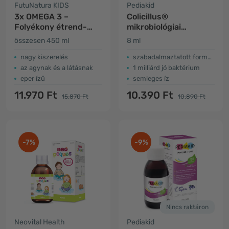
FutuNatura KIDS
Pediakid
3x OMEGA 3 –
Colicillus®
Folyékony étrend-
mikrobiológiai
kiegészítő
cseppek babáknak
összesen 450 ml
8 ml
gyerekeknek
nagy kiszerelés
szabadalmaztatott formula
az agynak és a látásnak
1 milliárd jó baktérium
eper ízű
semleges íz
11.970 Ft
10.390 Ft
15.870 Ft
10.890 Ft
-7%
-9%
Nincs raktáron
Neovital Health
Pediakid