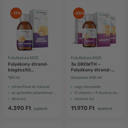
-17%
-25%
FutuNatura KIDS
FutuNatura KIDS
Folyékony étrend-
3x GROWTH –
kiegészítő
Folyékony étrend-
gyerekeknek az
kiegészítő
150 ml
összesen 450 ml
alváshoz
gyerekeknek a
növekedéshez
citromfűvel és hárssal
nagy kiszerelés
az optimális pihenéshez és alváshoz
11 vitamin + 9 ásványi anyag
alma ízű
narancs ízű
4.390 Ft
11.970 Ft
5.290 Ft
15.870 Ft