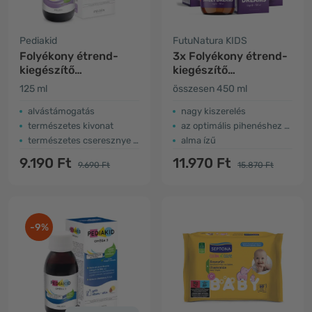
Pediakid
FutuNatura KIDS
Folyékony étrend-
3x Folyékony étrend-
kiegészítő
kiegészítő
gyermekeknek -
gyerekeknek az
125 ml
összesen 450 ml
pihentető alvás
alváshoz
alvástámogatás
nagy kiszerelés
természetes kivonat
az optimális pihenéshez és alváshoz
természetes cseresznye íz
alma ízű
9.190 Ft
11.970 Ft
9.690 Ft
15.870 Ft
-9%