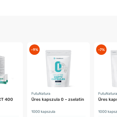
-9%
-7%
FutuNatura
FutuNatur
CT 400
Üres kapszula 0 – zselatin
Üres kap
1000 kapszula
1000 kapsz