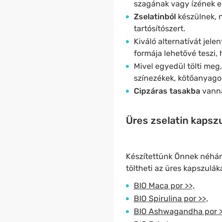
szagának vagy ízének e
Zselatinból
készülnek, 
tartósítószert.
Kiváló alternatívát jel
formája lehetővé teszi
Mivel egyedül tölti meg
színezékek, kötőanyagok
Cipzáras tasakba
vanna
Üres zselatin kapsz
Készítettünk Önnek néhány
töltheti az üres kapszulák
BIO Maca por >>,
BIO Spirulina por >>,
BIO Ashwagandha por >