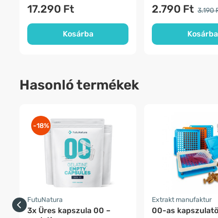
17.290 Ft
2.790 Ft
3.190 
Kosárba
Kosárba
Hasonló termékek
-18%
FutuNatura
Extrakt manufaktur
3x Üres kapszula 00 –
00-as kapszulatö