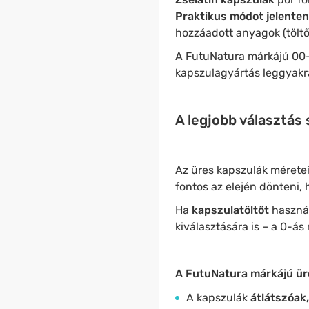
Praktikus módot jelenten
hozzáadott anyagok (töltő
A FutuNatura márkájú 00
kapszulagyártás leggyakr
A legjobb választás
Az üres kapszulák méretei
fontos az elején dönteni,
Ha
kapszulatöltőt
használ
kiválasztására is – a 0-á
A FutuNatura márkájú üre
A kapszulák
átlátszóak,