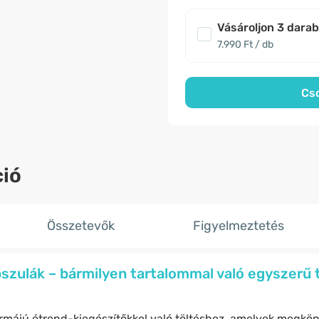
Vásároljon 3 dara
7.990 Ft / db
Cs
ió
Összetevők
Figyelmeztetés
zulák – bármilyen tartalommal való egyszerű 
rmájú étrend-kiegészítőkkel való töltéshez, amelyek megkönn