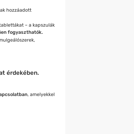
nak hozzáadott
tablettákat – a kapszulák
en fogyaszthatók.
emulgeálószerek,
lat érdekében.
kapcsolatban
, amelyekkel