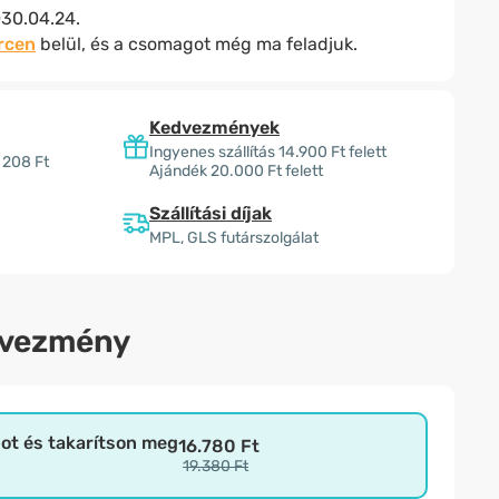
30.04.24.
rcen
belül, és a csomagot még ma feladjuk.
Kedvezmények
Ingyenes szállítás 14.900 Ft felett
 208 Ft
Ajándék 20.000 Ft felett
Szállítási díjak
MPL, GLS futárszolgálat
dvezmény
bot és takarítson meg
16.780 Ft
19.380 Ft