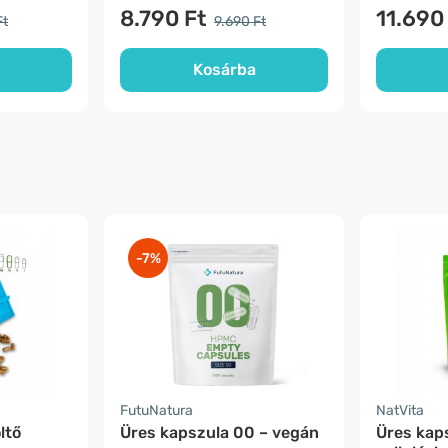
8.790 Ft
11.690
Ft
9.690 Ft
Kosárba
-7%
FutuNatura
NatVita
ltő
Üres kapszula 00 – vegán
Üres kap