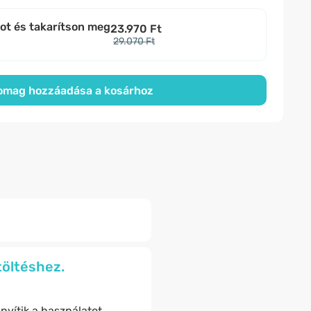
bot és takarítson meg
23.970 Ft
29.070 Ft
omag hozzáadása a kosárhoz
töltéshez.
yítik a használatot.