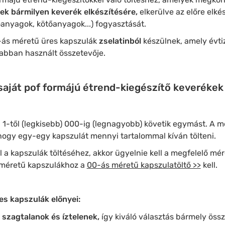
ek bármilyen keverék elkészítésére,
elkerülve az előre elké
anyagok, kötőanyagok...) fogyasztását.
-ás méretű üres kapszulák
zselatinból
készülnek, amely évti
abban használt összetevője.
 saját pof formájú étrend-kiegészítő keverékek
 1-től (legkisebb) 000-ig (legnagyobb) követik egymást. A m
 hogy egy-egy kapszulát mennyi tartalommal kíván tölteni.
 a kapszulák töltéséhez, akkor ügyelnie kell a megfelelő mé
s méretű kapszulákhoz a
00-ás méretű kapszulatöltő >>
kell.
s kapszulák előnyei:
 szagtalanok és íztelenek,
így kiváló választás bármely öss