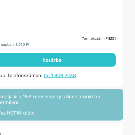
Termékszám: FN231
 napban: 8.790 Ft
Kosárba
ábbi telefonszámon:
06 1 808 9238
ználja ki a 15% kedvezményt a kínálatunkban
termékre.
/az
HET15
kódot
n