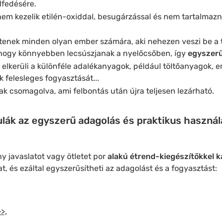
lfedésére.
nem kezelik etilén-oxiddal, besugárzással és nem tartalmaz
entenek minden olyan ember számára, aki nehezen veszi be a 
, hogy könnyebben lecsúszjanak a nyelőcsőben, így
egyszerű
, elkerüli a különféle adalékanyagok, például töltőanyagok, 
 felesleges fogyasztását...
k csomagolva, ami felbontás után újra teljesen lezárható.
ulák az egyszerű adagolás és praktikus haszná
 javaslatot vagy ötletet por
alakú étrend-kiegészítőkkel 
at, és ezáltal egyszerűsítheti az adagolást és a fogyasztást:
>,