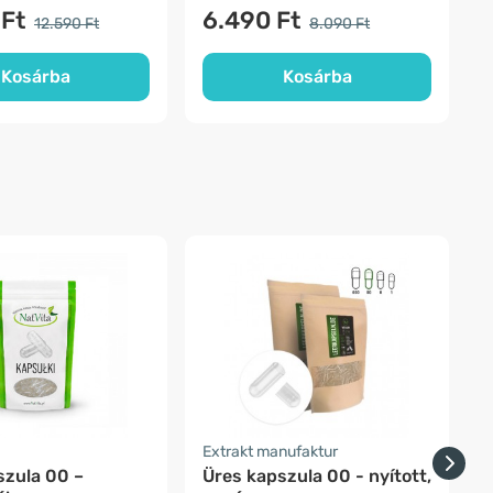
 Ft
6.490 Ft
12.590 Ft
8.090 Ft
Kosárba
Kosárba
Extrakt manufaktur
E
szula 00 –
Üres kapszula 00 - nyított,