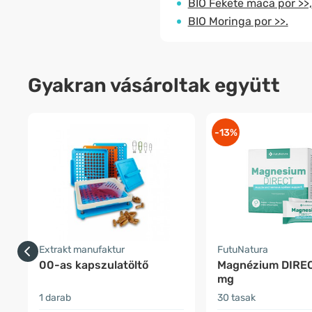
BIO Fekete maca por >>,
BIO Moringa por >>.
Gyakran vásároltak együtt
-13%
Extrakt manufaktur
FutuNatura
00-as kapszulatöltő
Magnézium DIRE
mg
1 darab
30 tasak