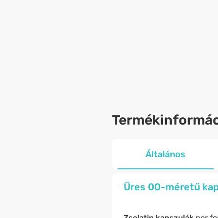
Termékinformác
Általános
Üres 00-méretű kaps
Zselatin kapszulák
por fo