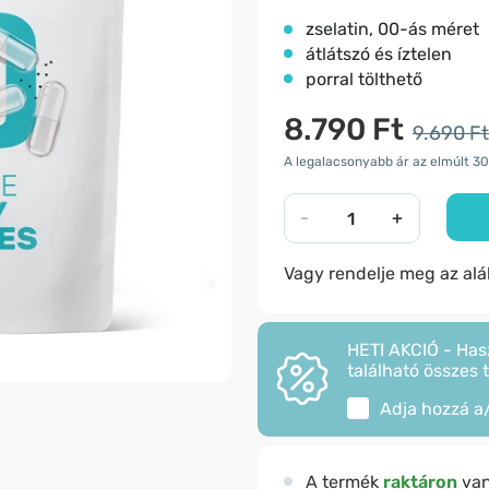
zselatin, 00-ás méret
átlátszó és íztelen
porral tölthető
8.790 Ft
9.690 Ft
A legalacsonyabb ár az elmúlt 30
-
+
Vagy rendelje meg az al
HETI AKCIÓ - Has
található összes 
Adja hozzá a
A termék
raktáron
va