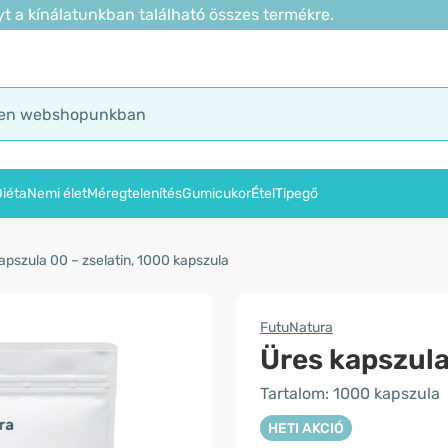
t a kínálatunkban található összes termékre.
iéta
Nemi élet
Méregtelenítés
Gumicukor
Étel
Tipegő
apszula 00 – zselatin, 1000 kapszula
FutuNatura
Üres kapszula
Tartalom: 1000 kapszula
HETI AKCIÓ