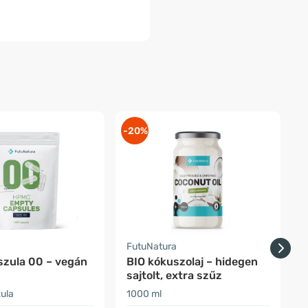
-20%
-
a
FutuNatura
F
szula 00 – vegán
BIO kókuszolaj – hidegen
E
sajtolt, extra szűz
ula
1000 ml
2