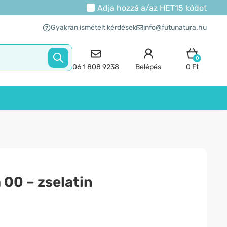
Adja hozzá a/az
HET15
kódot
Gyakran ismételt kérdések
info@futunatura.hu
0
06 1 808 9238
Belépés
0 Ft
 00 – zselatin