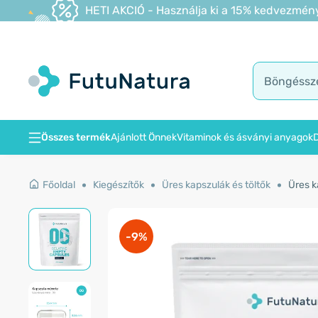
HETI AKCIÓ - Használja ki a 15% kedvezmény
Összes termék
Ajánlott Önnek
Vitaminok és ásványi anyagok
D
Főoldal
Kiegészítők
Üres kapszulák és töltők
Üres k
-9%