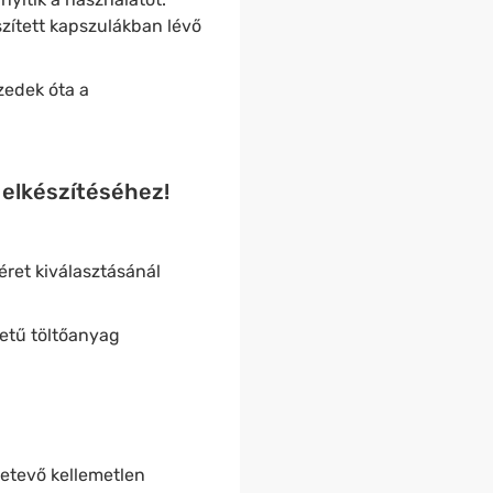
szített kapszulákban lévő
zedek óta a
 elkészítéséhez!
éret kiválasztásánál
retű töltőanyag
zetevő kellemetlen