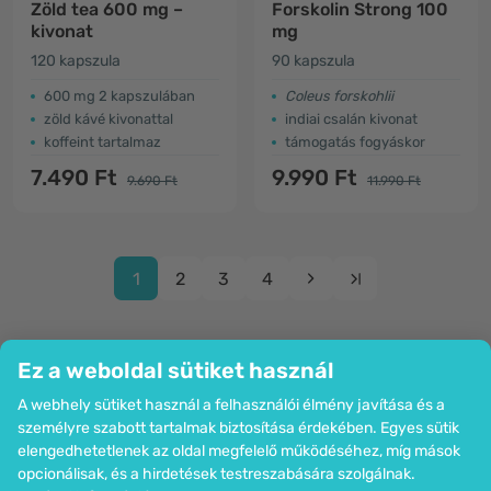
Zöld tea 600 mg –
Forskolin Strong 100
kivonat
mg
120 kapszula
90 kapszula
600 mg 2 kapszulában
Coleus forskohlii
zöld kávé kivonattal
indiai csalán kivonat
koffeint tartalmaz
támogatás fogyáskor
7.490 Ft
9.990 Ft
9.690 Ft
11.990 Ft
1
2
3
4
Ez a weboldal sütiket használ
A webhely sütiket használ a felhasználói élmény javítása és a
Cég
személyre szabott tartalmak biztosítása érdekében. Egyes sütik
Információk
elengedhetetlenek az oldal megfelelő működéséhez, míg mások
Csatlakozzon hozzánk
opcionálisak, és a hirdetések testreszabására szolgálnak.
Segítség és megrendelések