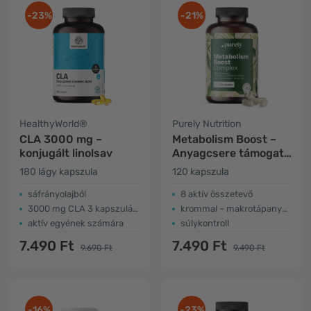
-23%
-21%
HealthyWorld®
Purely Nutrition
CLA 3000 mg –
Metabolism Boost –
konjugált linolsav
Anyagcsere támogató
komplex
180 lágy kapszula
120 kapszula
sáfrányolajból
8 aktív összetevő
3000 mg CLA 3 kapszulában
krommal – makrotápanyag anyagcsere
aktív egyének számára
súlykontroll
7.490 Ft
7.490 Ft
9.690 Ft
9.490 Ft
-16%
-23%