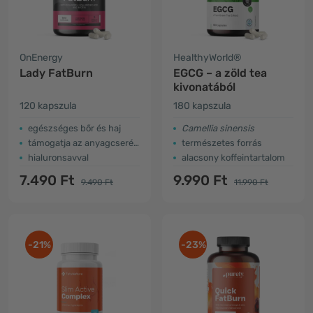
OnEnergy
HealthyWorld®
Lady FatBurn
EGCG – a zöld tea
kivonatából
120 kapszula
180 kapszula
egészséges bőr és haj
Camellia sinensis
támogatja az anyagcserét és az energiát
természetes forrás
hialuronsavval
alacsony koffeintartalom
7.490 Ft
9.990 Ft
9.490 Ft
11.990 Ft
-21%
-23%