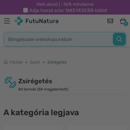
Heti akció | -16% mindenre
Adja hozzá a/az
16KEVESEBB
kódot
0
Főoldal
Sport
Zsírégetés
Zsírégetés
84 termék (84 megjelenített)
A kategória legjava