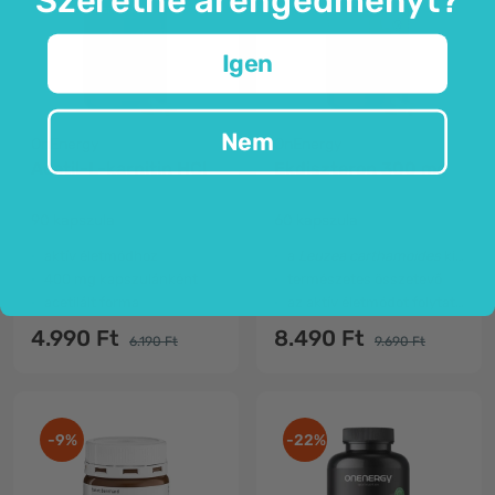
Igen
Nem
OnEnergy
OnEnergy
Acetil-L-karnitin HCl
Ekdiszteron 300 mg
90 kapszula
60 kapszula
aktív életmódhoz
a
Leuzea carthamoides
kivonatából
400 mg kapszulánként
természetes összetevő
acetilált forma
az aktív életmódot folytatóknak
4.990 Ft
8.490 Ft
6.190 Ft
9.690 Ft
-9%
-22%