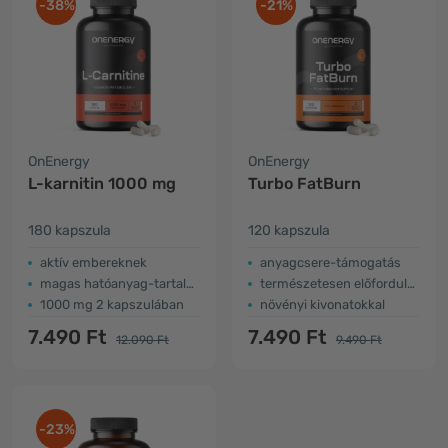
-38%
-21%
OnEnergy
OnEnergy
L-karnitin 1000 mg
Turbo FatBurn
180 kapszula
120 kapszula
aktív embereknek
anyagcsere-támogatás
magas hatóanyag-tartalom
természetesen előforduló koffein
1000 mg 2 kapszulában
növényi kivonatokkal
7.490 Ft
7.490 Ft
12.090 Ft
9.490 Ft
-23%