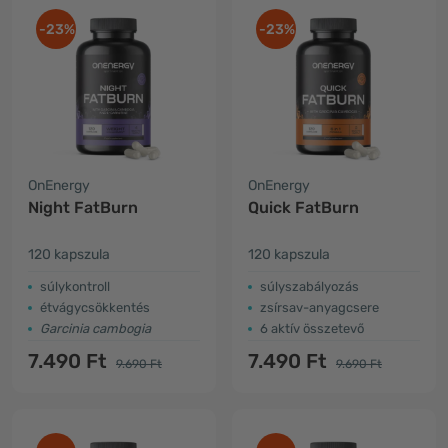
-23%
-23%
OnEnergy
OnEnergy
Night FatBurn
Quick FatBurn
120 kapszula
120 kapszula
súlykontroll
súlyszabályozás
étvágycsökkentés
zsírsav-anyagcsere
Garcinia cambogia
6 aktív összetevő
7.490 Ft
7.490 Ft
9.690 Ft
9.690 Ft