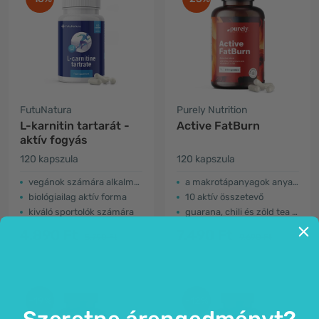
FutuNatura
Purely Nutrition
L-karnitin tartarát -
Active FatBurn
aktív fogyás
120 kapszula
120 kapszula
vegánok számára alkalmas
a makrotápanyagok anyagcseréje
biológiailag aktív forma
10 aktív összetevő
kiváló sportolók számára
guarana, chili és zöld tea kivonatok
4.890 Ft
7.490 Ft
5.790 Ft
9.690 Ft
-19%
-12%
Szeretne árengedményt?