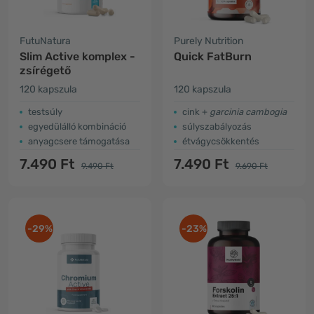
FutuNatura
Purely Nutrition
Slim Active komplex -
Quick FatBurn
zsírégető
120 kapszula
120 kapszula
testsúly
cink +
garcinia cambogia
egyedülálló kombináció
súlyszabályozás
anyagcsere támogatása
étvágycsökkentés
7.490 Ft
7.490 Ft
9.490 Ft
9.690 Ft
-29%
-23%