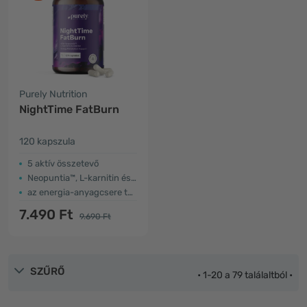
Purely Nutrition
NightTime FatBurn
120 kapszula
5 aktív összetevő
Neopuntia™, L-karnitin és valeriána
az energia-anyagcsere támogatása
7.490 Ft
9.690 Ft
SZŰRŐ
• 1-20 a 79 találaltból •