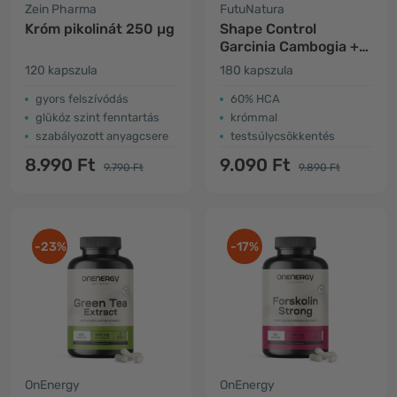
Zein Pharma
FutuNatura
Króm pikolinát 250 µg
Shape Control
Garcinia Cambogia +
Glükomannán, fogyás
120 kapszula
180 kapszula
és étvágycsökkenés
gyors felszívódás
60% HCA
glükóz szint fenntartás
krómmal
szabályozott anyagcsere
testsúlycsökkentés
8.990 Ft
9.090 Ft
9.790 Ft
9.890 Ft
-23%
-17%
OnEnergy
OnEnergy