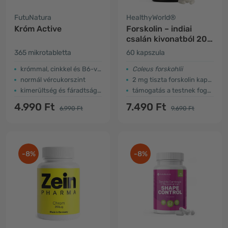
FutuNatura
HealthyWorld®
Króm Active
Forskolin – indiai
csalán kivonatból 20
mg
365 mikrotabletta
60 kapszula
krómmal, cinkkel és B6-vitaminnal
Coleus forskohlii
normál vércukorszint
2 mg tiszta forskolin kapszulánként
kimerültség és fáradtság ellen
támogatás a testnek fogyókúra alatt
4.990 Ft
7.490 Ft
6.990 Ft
9.690 Ft
-8%
-8%