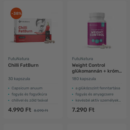
-38%
FutuNatura
FutuNatura
Chilli FatBurn
Weight Control
glükomannán + króm,
diéta és
30 kapszula
180 kapszula
étvágycsökkenés
Capsicum anuum
a glükózszint fenntartása
fogyás és fogyókúra
fogyás és anyagcsere
chilivel és zöld teával
kevésbé aktív személyeknek is
4.990 Ft
7.290 Ft
8.090 Ft