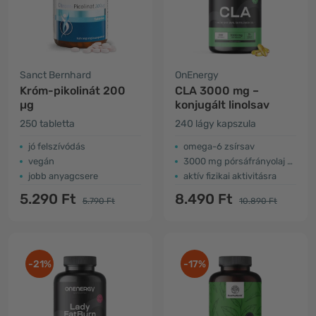
Sanct Bernhard
OnEnergy
Króm-pikolinát 200
CLA 3000 mg –
µg
konjugált linolsav
250 tabletta
240 lágy kapszula
jó felszívódás
omega-6 zsírsav
vegán
3000 mg pórsáfrányolaj 3 kapszulában
jobb anyagcsere
aktív fizikai aktivitásra
5.290 Ft
8.490 Ft
5.790 Ft
10.890 Ft
-21%
-17%