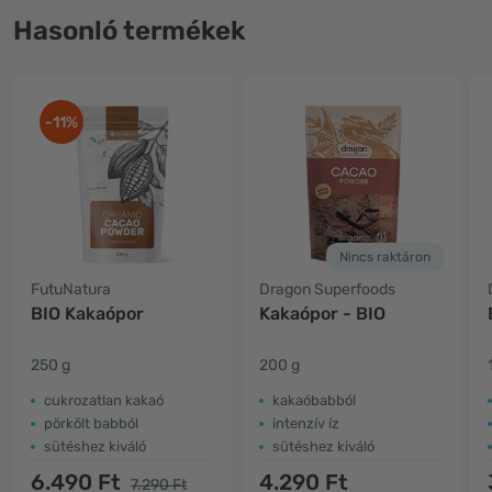
Hasonló termékek
-11%
Nincs raktáron
FutuNatura
Dragon Superfoods
BIO Kakaópor
Kakaópor - BIO
250 g
200 g
cukrozatlan kakaó
kakaóbabból
pörkölt babból
intenzív íz
sütéshez kiváló
sütéshez kiváló
6.490 Ft
4.290 Ft
7.290 Ft