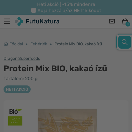
Heti akció | -15% mindenre
Adja hozzá a/az
HET15
kódot
0
Főoldal
Fehérjék
Protein Mix BIO, kakaó ízű
Dragon Superfoods
Protein Mix BIO, kakaó ízű
Tartalom: 200 g
HETI AKCIÓ