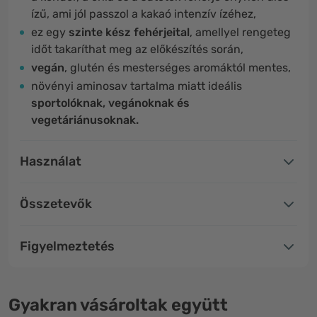
ízű, ami jól passzol a kakaó intenzív ízéhez,
ez egy
szinte kész fehérjeital
, amellyel rengeteg
időt takaríthat meg az előkészítés során,
vegán
, glutén és mesterséges aromáktól mentes,
növényi aminosav tartalma miatt ideális
sportolóknak, vegánoknak és
vegetáriánusoknak.
Használat
Összetevők
Figyelmeztetés
Gyakran vásároltak együtt