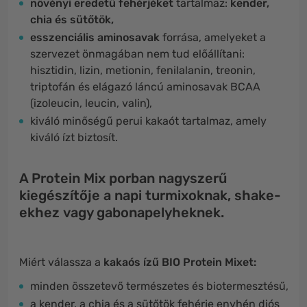
növényi eredetű fehérjéket
tartalmaz:
kender,
chia és sütőtök,
esszenciális aminosavak
forrása, amelyeket a
szervezet önmagában nem tud előállítani:
hisztidin, lizin, metionin, fenilalanin, treonin,
triptofán és elágazó láncú aminosavak BCAA
(izoleucin, leucin, valin),
kiváló minőségű perui kakaót tartalmaz, amely
kiváló ízt biztosít.
A Protein Mix porban nagyszerű
kiegészítője a napi turmixoknak, shake-
ekhez vagy gabonapelyheknek.
Miért válassza a
kakaós ízű BIO Protein Mixet:
minden összetevő természetes és biotermesztésű,
a kender, a chia és a sütőtök fehérje enyhén diós