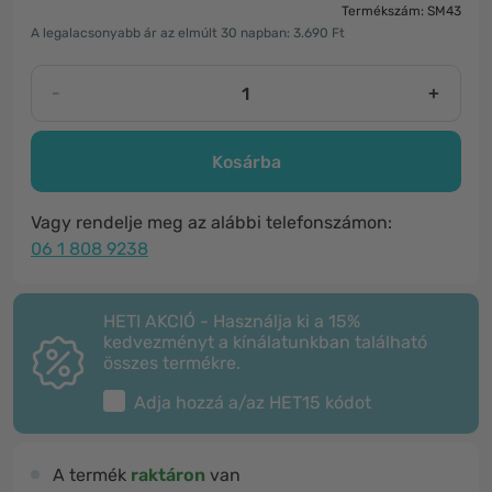
Termékszám: SM43
A legalacsonyabb ár az elmúlt 30 napban: 3.690 Ft
-
+
Kosárba
Vagy rendelje meg az alábbi telefonszámon:
06 1 808 9238
HETI AKCIÓ - Használja ki a 15%
kedvezményt a kínálatunkban található
összes termékre.
Adja hozzá a/az
HET15
kódot
A termék
raktáron
van