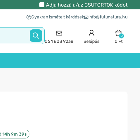
Adja hozzá a/az
CSUTORTOK
kódot
Gyakran ismételt kérdések
info@futunatura.hu
0
06 1 808 9238
Belépés
0 Ft
d 14h 9m 39s