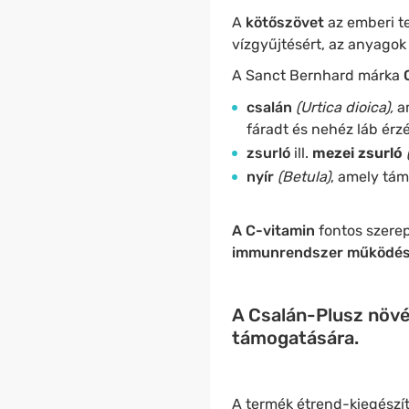
A
kötőszövet
az emberi t
vízgyűjtésért, az anyagok
A Sanct Bernhard márka
csalán
(Urtica dioica),
a
fáradt és nehéz láb érzé
zsurló
ill.
mezei zsurló
nyír
(Betula)
, amely tám
A C-vitamin
fontos szerep
immunrendszer működé
A Csalán-Plusz növé
támogatására.
A termék étrend-kiegészít