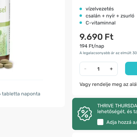
vízelvezetés
csalán + nyír + zsurló
C-vitaminnal
9.690 Ft
194 Ft/nap
A legalacsonyabb ár az elmúlt 30
-
+
Vagy rendelje meg az al
6
tabletta naponta
THRIVE THURSDAY –
lehetőségét, és t
Adja hozzá a