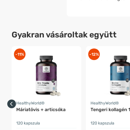
Gyakran vásároltak együtt
-11%
-12%
HealthyWorld®
HealthyWorld®
Máriatövis + articsóka
Tengeri kollagén 
120 kapszula
120 kapszula