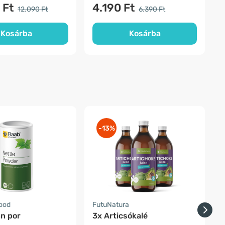
 Ft
4.190 Ft
12.090 Ft
6.390 Ft
Kosárba
Kosárba
-13%
food
FutuNatura
F
án por
3x Articsókalé
A