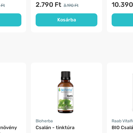
2.790 Ft
10.390
 Ft
3.190 Ft
Kosárba
Bioherba
Raab Vital
ynövény
Csalán - tinktúra
BIO Csal