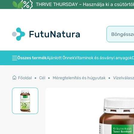
THRIVE THURSDAY – Használja ki a csütörtöki
Összes termék
Ajánlott Önnek
Vitaminok és ásványi anyagok
D
Főoldal
Cél
Méregtelenítés és húgyutak
Vízelválas