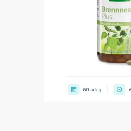
50
adag