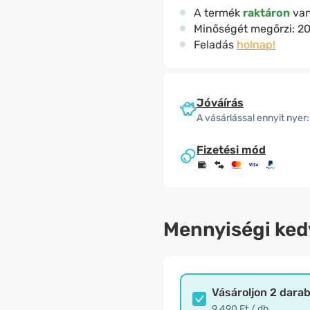
A termék
raktáron
va
Minőségét megőrzi:
20
Feladás
holnap!
Jóváírás
A vásárlással ennyit nyer:
Fizetési mód
Mennyiségi ke
Vásároljon 2 dara
9.490 Ft / db