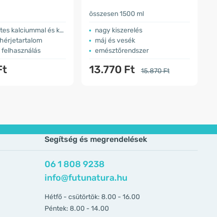
összesen 1500 ml
9
 kalciummal és káliummal
nagy kiszerelés
hérjetartalom
máj és vesék
 felhasználás
emésztőrendszer
Ft
13.770 Ft
15.870 Ft
Segítség és megrendelések
06 1 808 9238
info@futunatura.hu
Hétfő - csütörtök: 8.00 - 16.00
Péntek: 8.00 - 14.00