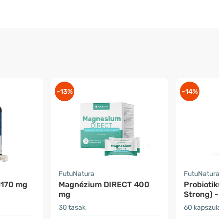
-13%
-14%
FutuNatura
FutuNatur
1170 mg
Magnézium DIRECT 400
Probiotik
mg
Strong) -
emésztő
30 tasak
60 kapszul