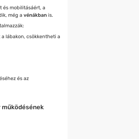
rt és mobilitásáért, a
dik, még a
vénákban
is.
talmazzák:
 a lábakon, csökkentheti a
éséhez és az
er működésének