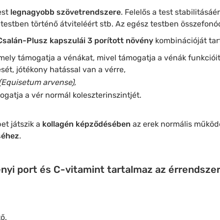
est
legnagyobb szövetrendszere
. Felelős a test stabilitásáé
 testben történő átviteléért stb. Az egész testben összefonó
Csalán-Plusz kapszulái 3 porított növény
kombinációját tar
mely támogatja a vénákat, mivel támogatja a vénák funkcióit
sét, jótékony hatással van a vérre,
(Equisetum arvense),
ogatja a vér normál koleszterinszintjét.
et játszik a
kollagén képződésében
az erek normális működ
séhez
.
nyi port és C-vitamint tartalmaz az érrendsz
ő.