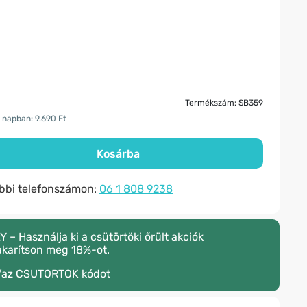
Termékszám: SB359
 napban: 9.690 Ft
Kosárba
ábbi telefonszámon:
06 1 808 9238
 Használja ki a csütörtöki őrült akciók
akarítson meg 18%-ot.
/az
CSUTORTOK
kódot