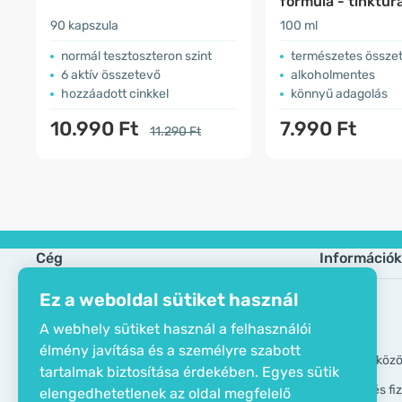
formula - tinktúr
90 kapszula
100 ml
normál tesztoszteron szint
természetes össze
6 aktív összetevő
alkoholmentes
hozzáadott cinkkel
könnyű adagolás
10.990 Ft
7.990 Ft
11.290 Ft
Cég
Információk
Ez a weboldal sütiket használ
Öko tanusítvány
Gyik
A webhely sütiket használ a felhasználói
Elérhetőségek
Márkák
élmény javítása és a személyre szabott
Rólunk
GDPR eszköz
tartalmak biztosítása érdekében. Egyes sütik
Szállítási és f
elengedhetetlenek az oldal megfelelő