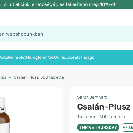
 őrült akciók lehetőségét, és takarítson meg 18%-ot.
iéta
Nemi élet
Méregtelenítés
Gumicukor
Étel
Tipegő
ztás
Csalán-Plusz, 300 tabletta
Sanct Bernhard
Csalán-Plusz
Tartalom: 300 tabletta
THRIVE THURSDAY
0