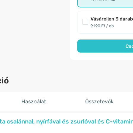
Vásároljon 3 dara
9.190 Ft / db
Cs
ió
Használat
Összetevők
 csalánnal, nyírfával és zsurlóval és C-vitamin