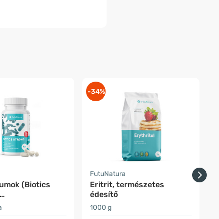
-34%
-
a
FutuNatura
F
umok (Biotics
Eritrit, természetes
S
édesítő
rendszer
a
1000 g
1