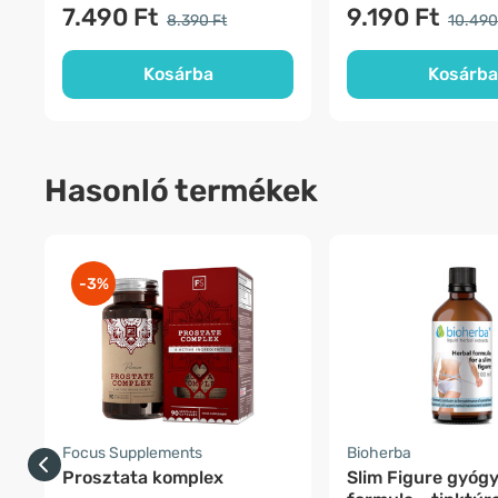
7.490 Ft
9.190 Ft
8.390 Ft
10.490
Kosárba
Kosárba
Hasonló termékek
-3%
Focus Supplements
Bioherba
Prosztata komplex
Slim Figure gyóg