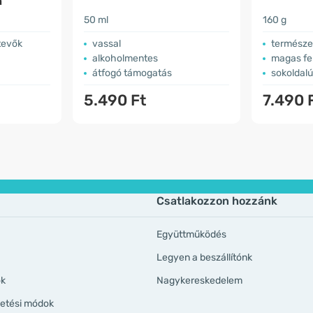
a
50 ml
160 g
tevők
vassal
természetes
alkoholmentes
magas fe
átfogó támogatás
sokoldalú
5.490 Ft
7.490 
Csatlakozzon hozzánk
Együttműködés
Legyen a beszállítónk
ök
Nagykereskedelem
izetési módok