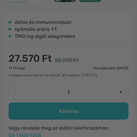
detox és immunrendszer
optimális arány 1:1
1740 mg algát adagonként
27.570 Ft
35.970 Ft
77 Ft/nap
Termékszám: KM722
A legalacsonyabb ár az elmúlt 30 napban: 27.570 Ft
-
+
Kosárba
Vagy rendelje meg az alábbi telefonszámon:
06 1 808 9238