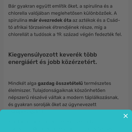
Bár gyakran együtt említik őket, a spirulina és a
chlorella valójában meglehetősen különbözőek. A
spirulina
már évezredek óta
az aztékok és a Csád-
tó afrikai törzseinek étrendjének része, míg a
chlorellát a tudósok a 19. század végén fedezték fel.
Kiegyensúlyozott keverék több
energiáért és jobb közérzetért.
Mindkét alga
gazdag összetételű
természetes
élelmiszer. Tulajdonságaiknak köszönhetően
népszerű részévé váltak a modern táplálkozásnak,
és gyakran sorolják őket az úgynevezett
„szuperalgák”
közé.
Kombinációjukban erős és kiegyensúlyozott
szinergiát alkotnak, amely támogatja a
vitalitást
, az