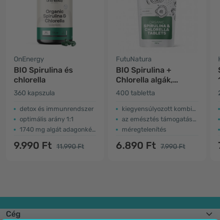
OnEnergy
FutuNatura
BIO Spirulina és
BIO Spirulina +
chlorella
Chlorella algák,
méregtelenítés és
360 kapszula
400 tabletta
emésztés
detox és immunrendszer
kiegyensúlyozott kombináció
optimális arány 1:1
az emésztés támogatására
1740 mg algát adagonként
méregtelenítés
9.990 Ft
6.890 Ft
11.990 Ft
7.990 Ft
Cég