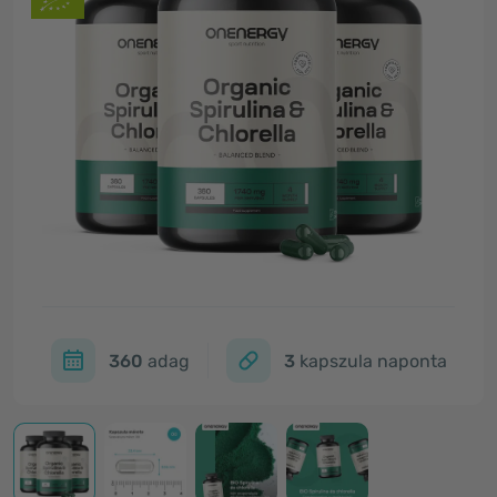
360
adag
3
kapszula naponta