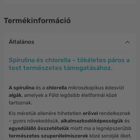
Termékinformáció
Általános
Spirulina és chlorella – tökéletes páros a
test természetes támogatásához.
A spirulina
és a
chlorella
mikroszkopikus édesvízi
algák
, amelyek a Föld legősibb életformái közé
tartoznak.
Kis méretük ellenére hihetetlen
erővel
rendelkeznek
– gyors növekedésük,
alkalmazkodóképességük
és
egyedülálló összetételük
miatt ma a legnépszerűbb
természetes szuperélelmiszerek
közé sorolják őket.