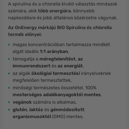
A spirulina és a chlorella kiváló választás mindazok
számára, akik
több energiára
, könnyebb
napkezdésre és jobb általános közérzetre vágynak.
Az OnEnergy márkájú BIO Spirulina és chlorella
termék előnyei:
magas koncentrációban tartalmazza mindkét
algát ideális
1:1 arányban
,
támogatja a
méregtelenítést
,
az
immunrendszert
és
az energiát
,
az algák
ökológiai termesztési
irányelveknek
megfelelően termesztettek,
minőségi természetes összetétel, 100%
mesterséges adalékanyagoktól mentes
,
vegánok
számára is alkalmas,
glutén
,
laktóz
és
génmódosított
organizmusoktól
(GMO) mentes.