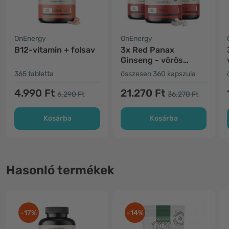
OnEnergy
OnEnergy
B12-vitamin + folsav
3x Red Panax
Ginseng - vörös
ginzeng kivonat 1200
365 tabletta
összesen 360 kapszula
mg
4.990 Ft
21.270 Ft
6.290 Ft
36.270 Ft
Kosárba
Kosárba
Hasonló termékek
-17%
-14%