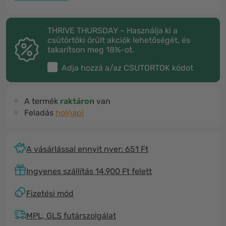
THRIVE THURSDAY – Használja ki a
csütörtöki őrült akciók lehetőségét, és
takarítson meg 18%-ot.
Adja hozzá a/az
CSUTORTOK
kódot
A termék
raktáron
van
Feladás
holnap!
A vásárlással ennyit nyer: 651 Ft
Ingyenes szállítás 14.900 Ft felett
Fizetési mód
MPL, GLS futárszolgálat