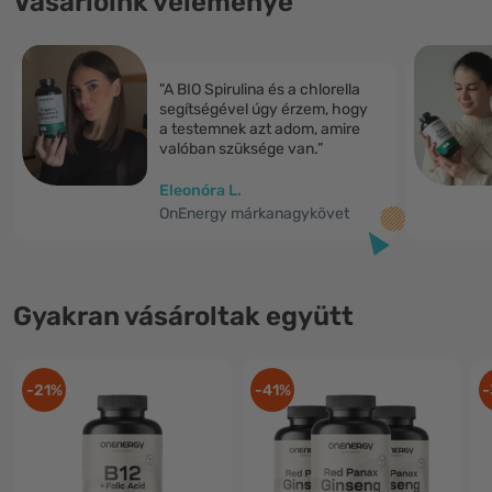
Vásárlóink véleménye
"A BIO Spirulina és a chlorella
segítségével úgy érzem, hogy
a testemnek azt adom, amire
valóban szüksége van.”
Eleonóra L.
OnEnergy márkanagykövet
Gyakran vásároltak együtt
-21%
-41%
-