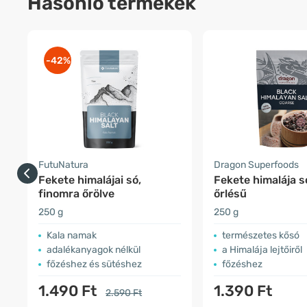
Hasonló termékek
-42%
FutuNatura
Dragon Superfoods
Fekete himalájai só,
Fekete himalája s
finomra őrölve
őrlésű
250 g
250 g
Kala namak
természetes kősó
adalékanyagok nélkül
a Himalája lejtőiről
főzéshez és sütéshez
főzéshez
1.490 Ft
1.390 Ft
2.590 Ft