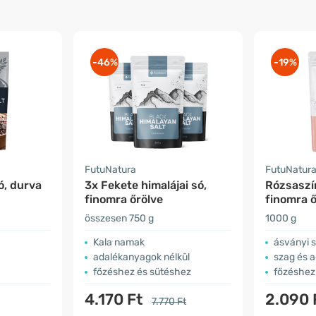
-46%
-19%
FutuNatura
FutuNatur
ó, durva
3x Fekete himalájai só,
Rózsaszín
finomra őrölve
finomra ő
összesen 750 g
1000 g
Kala namak
ásványi 
adalékanyagok nélkül
szag és 
főzéshez és sütéshez
főzéshez
4.170 Ft
2.090 
7.770 Ft