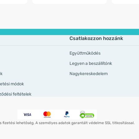
Csatlakozzon hozzánk
Együttműködés
Legyen a beszállítónk
ök
Nagykereskedelem
izetési módok
ződési feltételek
 fizetési lehetőség. A személyes adatok garantált védelme SSL titkosítással.