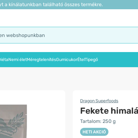
t a kínálatunkban található összes termékre.
iéta
Nemi élet
Méregtelenítés
Gumicukor
Étel
Tipegő
Dragon Superfoods
Fekete himalá
Tartalom: 250 g
HETI AKCIÓ