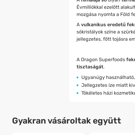
Évmilliókkal ezelőtt alaku
mozgása nyomta a Föld fe
A
vulkanikus eredetű fek
sókristályok színe a szürk
jellegzetes, főtt tojásra 
A Dragon Superfoods
feke
tisztaságát
.
Ugyanúgy használható, 
Jellegzetes íze miatt kiv
Tökéletes házi kozmetik
Gyakran vásároltak együtt