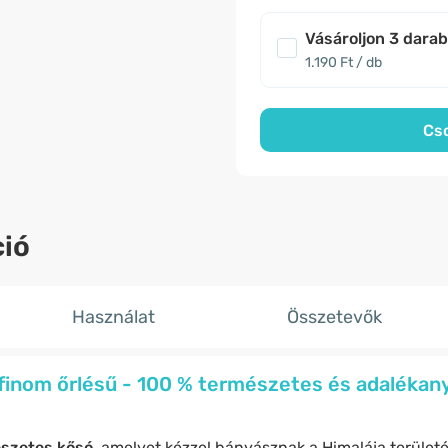
Vásároljon 3 dara
1.190 Ft / db
Cs
ió
Használat
Összetevők
 finom őrlésű - 100 % természetes és adaléka
szetes kősó
, amelyet kézzel bányásznak a Himalája területén