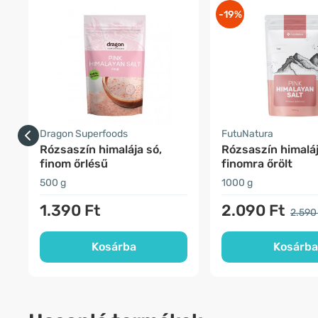
-19%
Dragon Superfoods
FutuNatura
Rózsaszín himalája só,
Rózsaszín himaláj
finom őrlésű
finomra őrölt
500 g
1000 g
1.390 Ft
2.090 Ft
2.590
Kosárba
Kosárba