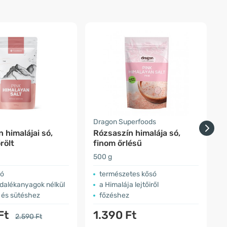
a
Dragon Superfoods
F
 himalájai só,
Rózsaszín himalája só,
3
rölt
finom őrlésű
f
500 g
ö
só
természetes kősó
adalékanyagok nélkül
a Himalája lejtőiről
 és sütéshez
főzéshez
Ft
1.390 Ft
2.590 Ft