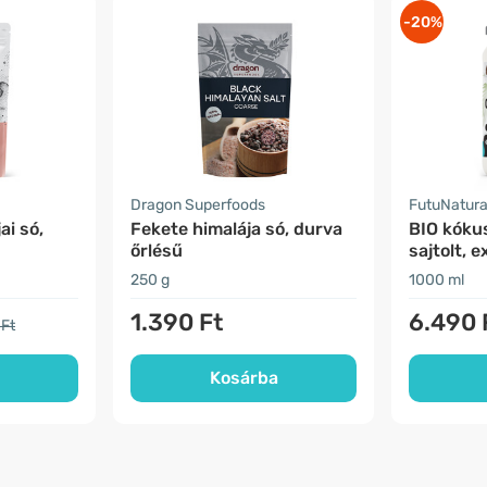
-20%
Dragon Superfoods
FutuNatur
ai só,
Fekete himalája só, durva
BIO kókus
őrlésű
sajtolt, 
250 g
1000 ml
1.390 Ft
6.490 
 Ft
Kosárba