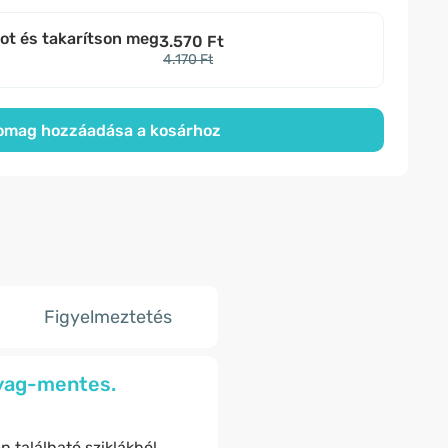
bot és takarítson meg
3.570 Ft
4.170 Ft
omag hozzáadása a kosárhoz
Figyelmeztetés
nyag-mentes.
 található sziklákból.