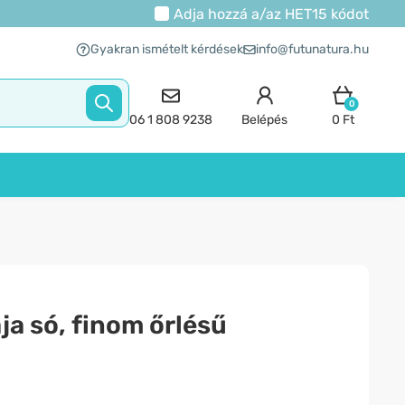
Adja hozzá a/az
HET15
kódot
Gyakran ismételt kérdések
info@futunatura.hu
0
06 1 808 9238
Belépés
0 Ft
ja só, finom őrlésű