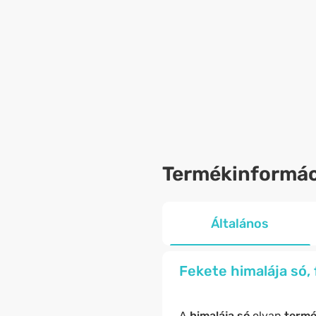
Termékinformác
Általános
Fekete himalája só,
A
himalája só
olyan
termé