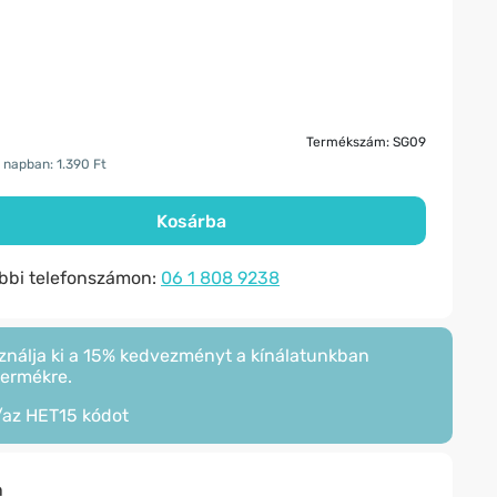
Termékszám: SG09
 napban: 1.390 Ft
Kosárba
ábbi telefonszámon:
06 1 808 9238
ználja ki a 15% kedvezményt a kínálatunkban
termékre.
/az
HET15
kódot
n