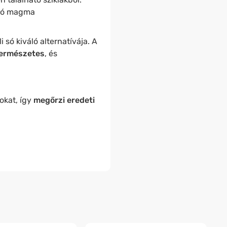
orró magma
i só kiváló alternatívája. A
természetes
, és
okat, így
megőrzi eredeti