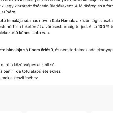
lt ki, egy kiszáradt ősóceán üledékeként. A földkéreg és a f
lszínére.
ete himalája só
, más néven
Kala Namak
, a közönséges asztal
ésfehértől a feketén át a vörösesbarnáig terjed. A só
100 % 
emlékeztető
kénes illata
van.
te himalája só finom őrlésű
, és nem tartalmaz adalékanyag
mint a közönséges asztali só.
álóan illik a tofu alapú ételekhez.
umok elkészítéséhez.