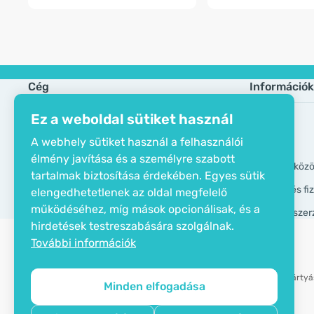
Cég
Információk
Ez a weboldal sütiket használ
Öko tanusítvány
Gyik
A webhely sütiket használ a felhasználói
Elérhetőségek
Márkák
élmény javítása és a személyre szabott
Rólunk
GDPR eszköz
tartalmak biztosítása érdekében. Egyes sütik
Szállítási és f
elengedhetetlenek az oldal megfelelő
működéséhez, míg mások opcionálisak, és a
Általános szer
hirdetések testreszabására szolgálnak.
További információk
Bankkártyás
Minden elfogadása
Copyright © 2012 - 2026   |   Be Healthy Group d.o.o.