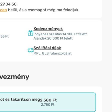
29.04.30.
rcen
belül, és a csomagot még ma feladjuk.
Kedvezmények
Ingyenes szállítás 14.900 Ft felett
 33 Ft
Ajándék 20.000 Ft felett
Szállítási díjak
MPL, GLS futárszolgálat
dvezmény
bot és takarítson meg
2.580 Ft
2.780 Ft