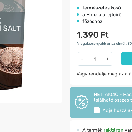
természetes kősó
a Himalája lejtőiről
főzéshez
1.390 Ft
A legalacsonyabb ár az elmúlt 30
-
+
Vagy rendelje meg az al
HETI AKCIÓ - Has
található összes 
Adja hozzá a
A termék
raktáron
va