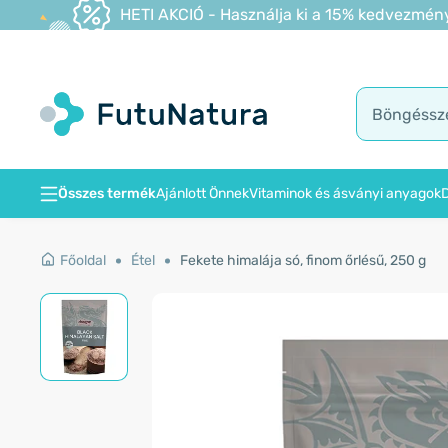
HETI AKCIÓ - Használja ki a 15% kedvezmény
Összes termék
Ajánlott Önnek
Vitaminok és ásványi anyagok
D
Főoldal
Étel
Fekete himalája só, finom őrlésű, 250 g