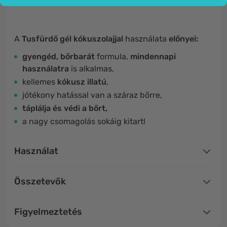
kiszáradástól.
A
Tusfürdő gél kókuszolajjal
használata
előnyei:
gyengéd, bőrbarát
formula,
mindennapi
használatra
is alkalmas,
kellemes
kókusz illatú
,
jótékony hatással van a száraz bőrre,
táplálja és védi a bőrt,
a nagy csomagolás sokáig kitart!
Használat
Összetevők
Figyelmeztetés