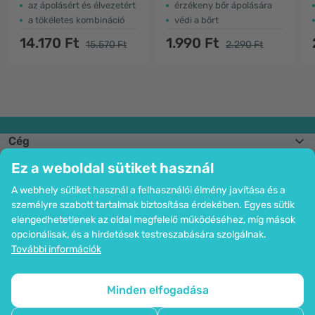
az ápolásért és élvezetért
érzékeny bőr ápolására
a tökéletes kombináció
védi a bőrt
14.170 Ft
1.990 Ft
15.570 Ft
2.290 Ft
Cég
Információk
Ez a weboldal sütiket használ
Csatlakozzon hozzánk
Segítség és megrendelések
A webhely sütiket használ a felhasználói élmény javítása és a
személyre szabott tartalmak biztosítása érdekében. Egyes sütik
elengedhetetlenek az oldal megfelelő működéséhez, míg mások
opcionálisak, és a hirdetések testreszabására szolgálnak.
Bankkártyás fizetési lehetőség. A személyes adatok garantált védelme
További információk
SSL titkosítással.
Copyright © 2012 - 2026   |   Be Healthy Group d.o.o.
Az oldal térképe
Cookie-k használata
Cookie-k beállítása
Minden elfogadása