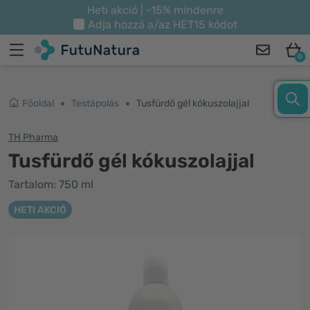
Heti akció | -15% mindenre
Adja hozzá a/az
HET15
kódot
0
Főoldal
Testápolás
Tusfürdő gél kókuszolajjal
TH Pharma
Tusfürdő gél kókuszolajjal
Tartalom: 750 ml
HETI AKCIÓ