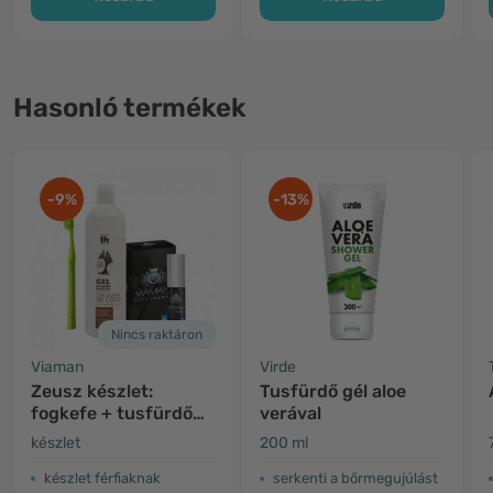
Hasonló termékek
-9%
-13%
Nincs raktáron
Viaman
Virde
Zeusz készlet:
Tusfürdő gél aloe
fogkefe + tusfürdő
verával
gél + intim spray
készlet
200 ml
készlet férfiaknak
serkenti a bőrmegujúlást