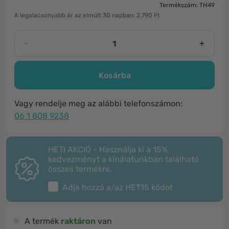
Termékszám: TH49
A legalacsonyabb ár az elmúlt 30 napban: 2.790 Ft
-
+
Kosárba
Vagy rendelje meg az alábbi telefonszámon:
06 1 808 9238
HETI AKCIÓ - Használja ki a 15%
kedvezményt a kínálatunkban található
összes termékre.
Adja hozzá a/az
HET15
kódot
A termék
raktáron
van