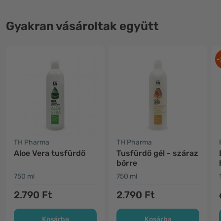
Gyakran vásároltak együtt
-
TH Pharma
TH Pharma
Aloe Vera tusfürdő
Tusfürdő gél - száraz
bőrre
750 ml
750 ml
2.790 Ft
2.790 Ft
Kosárba
Kosárba