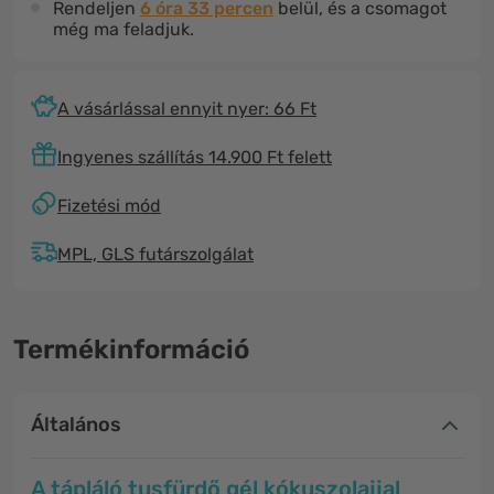
Rendeljen
6 óra 33 percen
belül, és a csomagot
még ma feladjuk.
A vásárlással ennyit nyer: 66 Ft
Ingyenes szállítás 14.900 Ft felett
Fizetési mód
MPL, GLS futárszolgálat
Termékinformáció
Általános
A tápláló tusfürdő gél kókuszolajjal