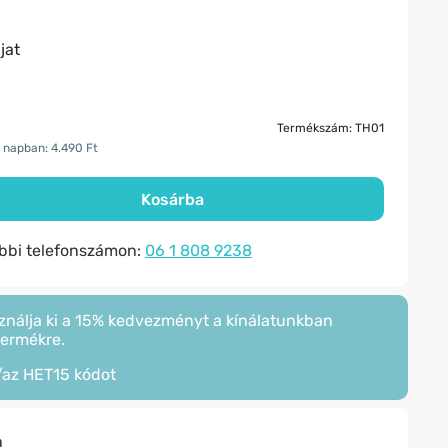
jat
Termékszám: TH01
 napban: 4.490 Ft
Kosárba
ábbi telefonszámon:
06 1 808 9238
ználja ki a 15% kedvezményt a kínálatunkban
termékre.
/az
HET15
kódot
n