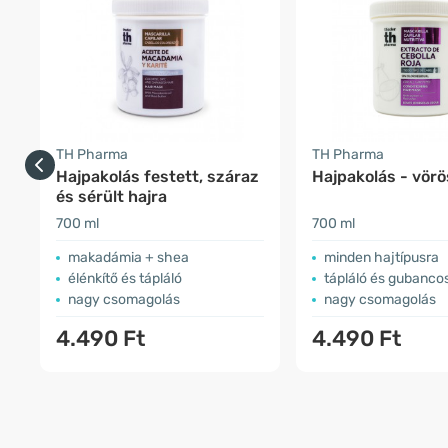
TH Pharma
TH Pharma
Hajpakolás festett, száraz
Hajpakolás - vör
és sérült hajra
700 ml
700 ml
makadámia + shea
minden hajtípusra
élénkítő és tápláló
tápláló és gubanco
nagy csomagolás
nagy csomagolás
4.490 Ft
4.490 Ft