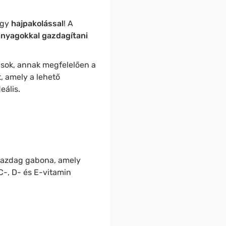
egy
hajpakolással
! A
anyagokkal gazdagítani
usok, annak megfelelően a
, amely a lehető
eális.
gazdag gabona, amely
C-, D- és E-vitamin
.