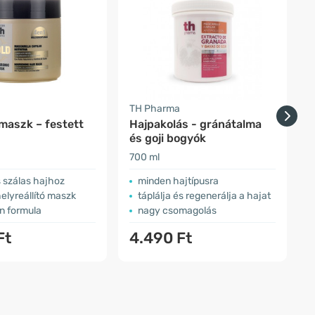
TH Pharma
T
maszk – festett
Hajpakolás - gránátalma
és goji bogyók
700 ml
7
s szálas hajhoz
minden hajtípusra
helyreállító maszk
táplálja és regenerálja a hajat
n formula
nagy csomagolás
Ft
4.490 Ft