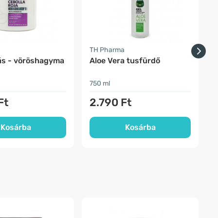
TH Pharma
T
ás - vöröshagyma
Aloe Vera tusfürdő
750 ml
1
Ft
2.790 Ft
Kosárba
Kosárba