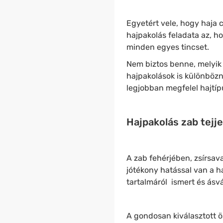
Egyetért vele, hogy haja c
hajpakolás feladata az, h
minden egyes tincset.
Nem biztos benne, melyik 
hajpakolások is különbözn
legjobban megfelel hajtíp
Hajpakolás zab tejje
A zab fehérjében, zsírsa
jótékony hatással van a h
tartalmáról ismert és ásv
A gondosan kiválasztott 