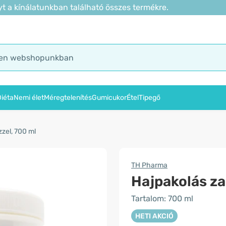
t a kínálatunkban található összes termékre.
iéta
Nemi élet
Méregtelenítés
Gumicukor
Étel
Tipegő
zzel, 700 ml
TH Pharma
Hajpakolás zab
Tartalom: 700 ml
HETI AKCIÓ