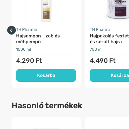
TH Pharma
TH Pharma
Hajsampon - zab és
Hajpakolás festet
méhpempő
és sérült hajra
1000 ml
700 ml
4.290 Ft
4.490 Ft
Kosárba
Kosárba
Hasonló termékek