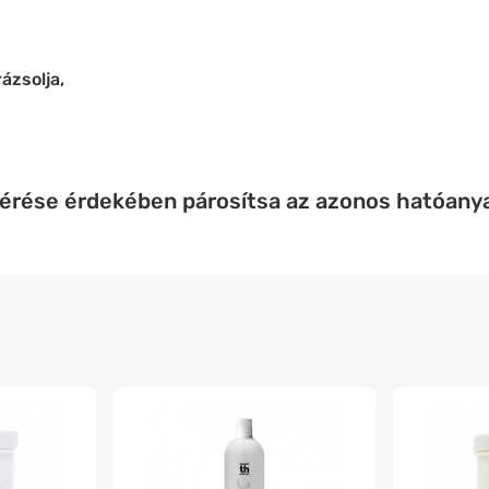
ázsolja,
lérése érdekében párosítsa az azonos hatóany