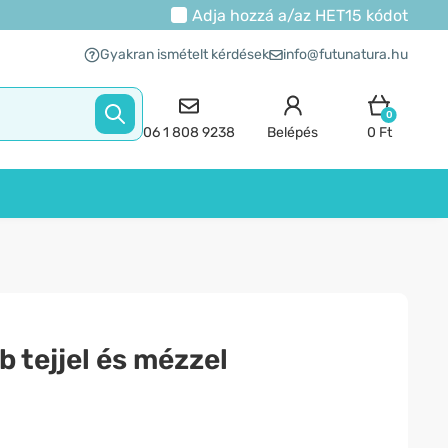
Adja hozzá a/az
HET15
kódot
Gyakran ismételt kérdések
info@futunatura.hu
0
06 1 808 9238
Belépés
0 Ft
 tejjel és mézzel