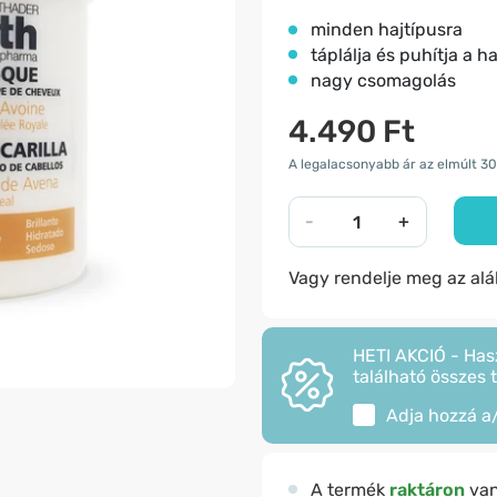
minden hajtípusra
táplálja és puhítja a ha
nagy csomagolás
4.490 Ft
A legalacsonyabb ár az elmúlt 30
-
+
Vagy rendelje meg az al
HETI AKCIÓ - Has
található összes 
Adja hozzá a
A termék
raktáron
va