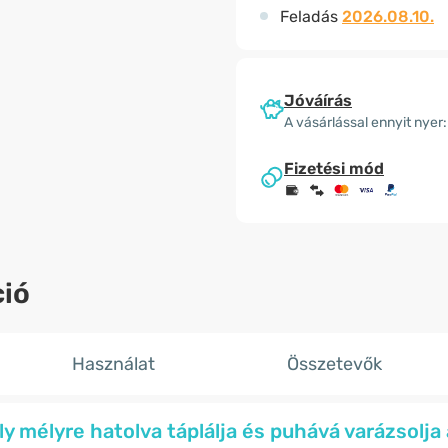
Feladás
2026.08.10.
Jóváírás
A vásárlással ennyit nyer:
Fizetési mód
ió
Használat
Összetevők
y mélyre hatolva táplálja és puhává varázsolja 