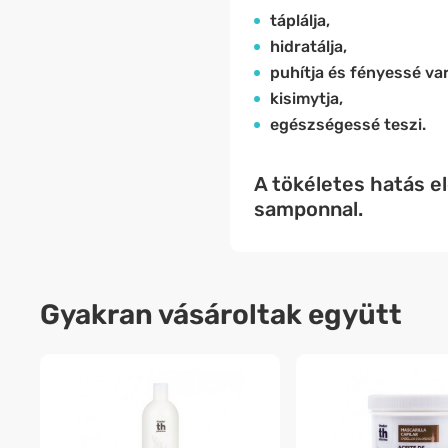
táplálja,
hidratálja,
puhítja és fényessé var
kisimytja,
egészségessé teszi.
A tökéletes hatás e
samponnal.
Gyakran vásároltak együtt