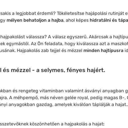
sakis a legjobbat érdemli? Tökéletesítse hajápolási rutinját 
ogy
mélyen behatoljon a hajba
, ahol képes
hidratálni és táp
hajpakolást válassza? A válasz egyszerű. Akárcsak a hajtíp
ek egymástól. Az Ön feladata, hogy kiválassza azt a maszkot
usának. Hajpakolás zab tejjel és mézzel
minden hajtípusra
id
l és mézzel - a selymes, fényes hajért.
vakban és rengeteg vitaminban valamint ásványi anyagban 
ajra. A méhpempő, más néven gelée royal, pedig magas B-, 
ányi anyagokban gazdag, amelyek kiválóan táplálják a hajat.
összetevőknek köszönhetően a hajpakolás a hajat
: