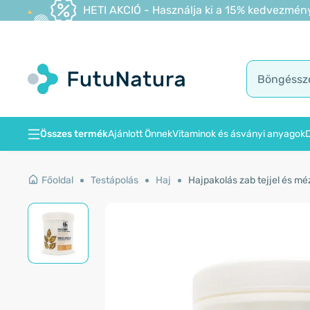
HETI AKCIÓ - Használja ki a 15% kedvezmény
Összes termék
Ajánlott Önnek
Vitaminok és ásványi anyagok
D
Főoldal
Testápolás
Haj
Hajpakolás zab tejjel és mé