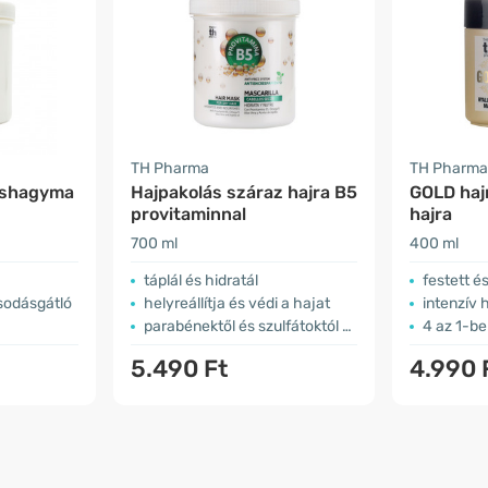
TH Pharma
TH Pharma
öshagyma
Hajpakolás száraz hajra B5
GOLD haj
provitaminnal
hajra
700 ml
400 ml
táplál és hidratál
festett é
sodásgátló
helyreállítja és védi a hajat
intenzív 
parabénektől és szulfátoktól mentes
4 az 1-be
5.490 Ft
4.990 