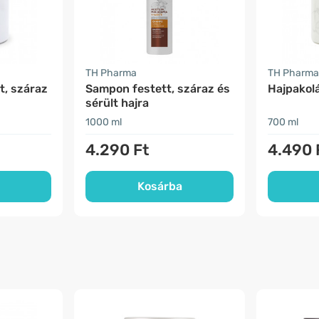
TH Pharma
TH Pharma
t, száraz
Sampon festett, száraz és
Hajpakol
sérült hajra
1000 ml
700 ml
4.290 Ft
4.490 
Kosárba