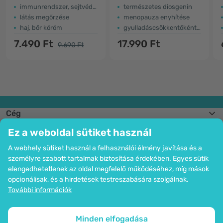
immunrendszer, sejtvédelem
természetes diosgenin
látás megőrzése
menopauza enyhítése
haj, bőr köröm
gyulladáscsökkentőként működik
7.490 Ft
17.990 Ft
9.690 Ft
Cég
Információk
Ez a weboldal sütiket használ
Csatlakozzon hozzánk
Segítség és megrendelések
A webhely sütiket használ a felhasználói élmény javítása és a
személyre szabott tartalmak biztosítása érdekében. Egyes sütik
elengedhetetlenek az oldal megfelelő működéséhez, míg mások
opcionálisak, és a hirdetések testreszabására szolgálnak.
Bankkártyás fizetési lehetőség. A személyes adatok garantált védelme
További információk
SSL titkosítással.
Copyright © 2012 - 2026   |   Be Healthy Group d.o.o.
Az oldal térképe
Cookie-k használata
Cookie-k beállítása
Minden elfogadása