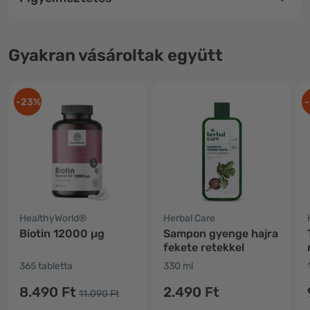
Gyakran vásároltak együtt
-23%
-
HealthyWorld®
Herbal Care
Biotin 12000 µg
Sampon gyenge hajra
fekete retekkel
365 tabletta
330 ml
8.490 Ft
2.490 Ft
11.090 Ft