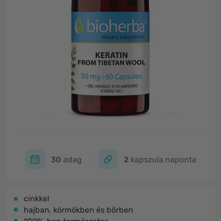
30
adag
2
kapszula naponta
cinkkel
hajban, körmökben és bőrben