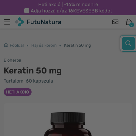
Heti akció | -16% mindenre
Adja hozzá a/az
16KEVESEBB
kódot
0
Főoldal
Haj és köröm
Keratin 50 mg
Bioherba
Keratin 50 mg
Tartalom: 60 kapszula
HETI AKCIÓ