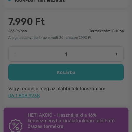
100%-ban természetes
7.990 Ft
266 Ft/nap
Termékszám: BH064
A legalacsonyabb ár az elmúlt 30 napban: 7.990 Ft
-
+
Kosárba
Vagy rendelje meg az alábbi telefonszámon:
06 1 808 9238
HETI AKCIÓ - Használja ki a 16%
kedvezményt a kínálatunkban található
összes termékre.