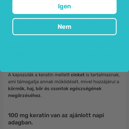
Igen
tenyésztett
magashegyi juhok szőréből nyerik
. A
tibeti juhokat nehéz időjárási körülmények között
tenyésztik, ami azt jelenti, hogy szőrüknek erősnek,
Nem
rugalmasnak
és sűrűnek kell lennie.
Cinkkel, amely hozzájárul a körmök, haj
és bőr egészségének megőrzéséhez.
A kapszulák a keratin mellett
cinket
is tartalmaznak,
ami támogatja annak működését, mivel hozzájárul a
körmök, haj, bőr és csontok egészségének
megőrzéséhez
.
100 mg keratin van az ajánlott napi
adagban.