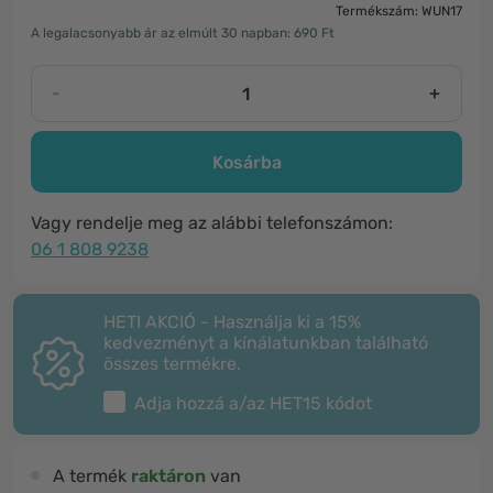
Termékszám: WUN17
A legalacsonyabb ár az elmúlt 30 napban: 690 Ft
-
+
Kosárba
Vagy rendelje meg az alábbi telefonszámon:
06 1 808 9238
HETI AKCIÓ - Használja ki a 15%
kedvezményt a kínálatunkban található
összes termékre.
Adja hozzá a/az
HET15
kódot
A termék
raktáron
van