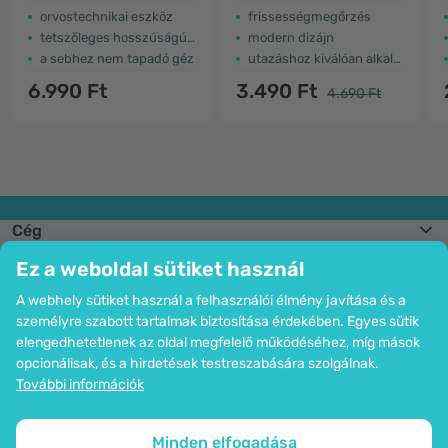
orvostechnikai eszköz
frissességmegőrzés
tetszőleges hosszúságúra vágható
modern dizájn
a sebhez nem tapadó géz
utazáshoz kiválóan alkalmas
6.990 Ft
3.490 Ft
4.690 Ft
Cég
Információk
Ez a weboldal sütiket használ
Csatlakozzon hozzánk
Segítség és megrendelések
A webhely sütiket használ a felhasználói élmény javítása és a
személyre szabott tartalmak biztosítása érdekében. Egyes sütik
elengedhetetlenek az oldal megfelelő működéséhez, míg mások
opcionálisak, és a hirdetések testreszabására szolgálnak.
Bankkártyás fizetési lehetőség. A személyes adatok garantált védelme
További információk
SSL titkosítással.
Copyright © 2012 - 2026   |   Be Healthy Group d.o.o.
Az oldal térképe
Cookie-k használata
Cookie-k beállítása
Minden elfogadása