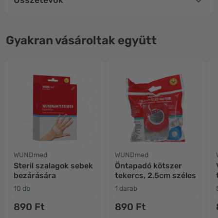
Gyakran vásároltak együtt
WUNDmed
WUNDmed
Steril szalagok sebek
Öntapadó kötszer
bezárására
tekercs, 2.5cm széles
10 db
1 darab
890 Ft
890 Ft