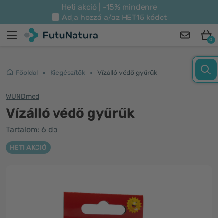
Heti akció | -15% mindenre
Adja hozzá a/az
HET15
kódot
0
Főoldal
Kiegészítők
Vízálló védő gyűrűk
WUNDmed
Vízálló védő gyűrűk
Tartalom: 6 db
HETI AKCIÓ