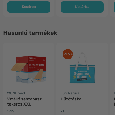
Kosárba
Kosárba
Hasonló termékek
-26%
WUNDmed
FutuNatura
Vízálló sebtapasz
Hűtőtáska
tekercs XXL
1 db
7 l