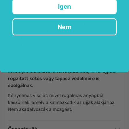
számára.
Igen
Ön is sebtapasszal mosogat vagy fürdik?
Ezek
Nem
után nem lesz több gondja, hála a puha, vízálló védő
gyűrűknek, amelyek az ujj méretéhez igazodnak.
Praktikusak és kényelmesek.
A védő gyűrűk
védik a sérült ujjakat a
szennyeződésektől és a folyadéktól
, és az
ujjhoz
rögzített
kötés vagy tapasz védelmére is
szolgálnak
.
Kényelmes viselet, mivel rugalmas anyagból
készülnek, amely alkalmazkodik az ujjak alakjához.
Nem akadályozzák a mozgást.
Összetevők