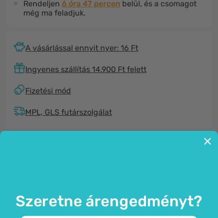
Rendeljen
6 óra 47 percen
belül, és a csomagot
még ma feladjuk.
A vásárlással ennyit nyer: 16 Ft
Ingyenes szállítás 14.900 Ft felett
Fizetési mód
MPL, GLS futárszolgálat
Termékinformáció
Általános
Szeretne árengedményt?
Vízálló védő gyűrűk a kéz és lábak ujjai