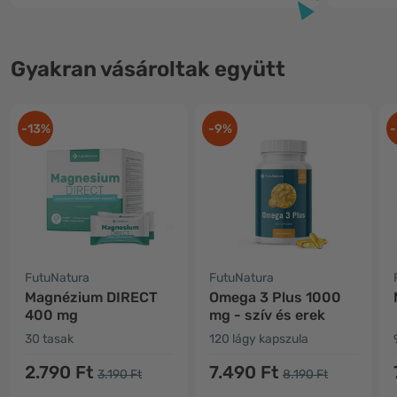
Gyakran vásároltak együtt
-13%
-9%
-
FutuNatura
FutuNatura
Magnézium DIRECT
Omega 3 Plus 1000
400 mg
mg - szív és erek
30 tasak
120 lágy kapszula
2.790 Ft
7.490 Ft
3.190 Ft
8.190 Ft