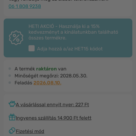
06 1 808 9238
HETI AKCIÓ - Használja ki a 15%
kedvezményt a kínálatunkban található
összes termékre.
Adja hozzá a/az
HET15
kódot
A termék
raktáron
van
Minőségét megőrzi:
2028.05.30.
Feladás
2026.08.10.
A vásárlással ennyit nyer: 227 Ft
Ingyenes szállítás 14.900 Ft felett
Fizetési mód