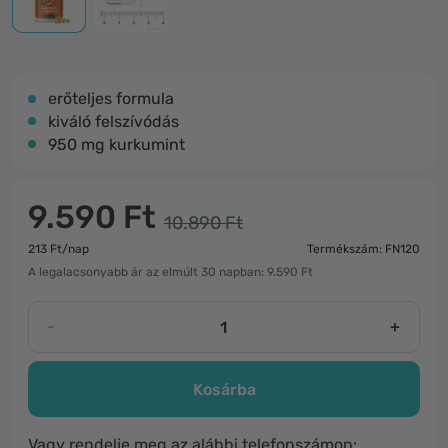
erőteljes formula
kiváló felszívódás
950 mg kurkumint
9.590 Ft
10.890 Ft
213 Ft/nap
Termékszám: FN120
A legalacsonyabb ár az elmúlt 30 napban: 9.590 Ft
-
+
Kosárba
Vagy rendelje meg az alábbi telefonszámon: