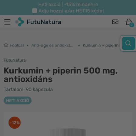
Heti akció | -15% mindenre
Adja hozzá a/az
HET15
kódot
0
Főoldal
Anti-age és antioxidánsok
Kurkumin + piperin 500 mg, antioxidáns
FutuNatura
Kurkumin + piperin 500 mg,
antioxidáns
Tartalom: 90 kapszula
HETI AKCIÓ
-12%