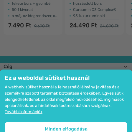
fekete bors + gyömbér
hozzáadott bors
50:1 kivonat
Curcumin C3 Complex®
a máj, az idegrendszer, a légzőrendszer támogatása …
95 % kurkuminoid
7.490 Ft
24.490 Ft
9.690 Ft
24.890 Ft
Cég
Információk
Ez a weboldal sütiket használ
Csatlakozzon hozzánk
Segítség és megrendelések
A webhely sütiket használ a felhasználói élmény javítása és a
személyre szabott tartalmak biztosítása érdekében. Egyes sütik
elengedhetetlenek az oldal megfelelő működéséhez, míg mások
opcionálisak, és a hirdetések testreszabására szolgálnak.
Bankkártyás fizetési lehetőség. A személyes adatok garantált védelme
További információk
SSL titkosítással.
Copyright © 2012 - 2026   |   Be Healthy Group d.o.o.
Az oldal térképe
Cookie-k használata
Cookie-k beállítása
Minden elfogadása