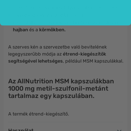
az emberi test
számos folyamatában
részt vesz;
a
szépség ásványaként
is ismert
;
megtalálható az
izmokban, bőrben, csontokban,
hajban
és a
körmökben
.
A szerves kén a szervezetbe való bevitelének
legegyszerűbb módja az
étrend-kiegészítők
segítségével lehetséges
, például MSM kapszulákkal.
Az AllNutrition MSM kapszulákban
1000 mg metil-szulfonil-metánt
tartalmaz
egy kapszulában
.
A termék étrend-kiegészítő.
Használat