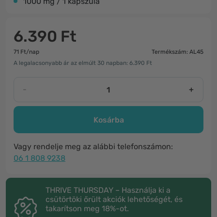
1000 mg / 1 kapszula
6.390 Ft
71 Ft/nap
Termékszám: AL45
A legalacsonyabb ár az elmúlt 30 napban: 6.390 Ft
-
+
Kosárba
Vagy rendelje meg az alábbi telefonszámon:
06 1 808 9238
THRIVE THURSDAY – Használja ki a
csütörtöki őrült akciók lehetőségét, és
takarítson meg 18%-ot.