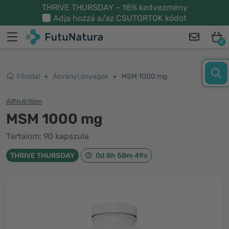
THRIVE THURSDAY – 18% kedvezmény
Adja hozzá a/az
CSUTORTOK
kódot
0
Főoldal
Ásványi anyagok
MSM 1000 mg
AllNutrition
MSM 1000 mg
Tartalom: 90 kapszula
THRIVE THURSDAY
0d 8h 58m 49s