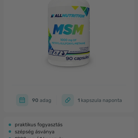
90
adag
1
kapszula naponta
praktikus fogyasztás
szépség ásványa