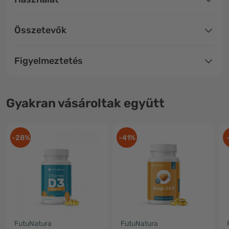
Összetevők
Figyelmeztetés
Gyakran vásároltak együtt
-28%
-41%
FutuNatura
FutuNatura