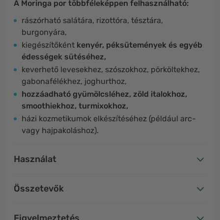
A Moringa por többféleképpen felhasználható:
rászórható salátára, rizottóra, tésztára,
burgonyára,
kiegészítőként
kenyér, péksütemények és egyéb
édességek sütéséhez,
keverhető levesekhez, szószokhoz, pörköltekhez,
gabonafélékhez, joghurthoz,
hozzáadható gyümölcsléhez, zöld italokhoz,
smoothiekhoz, turmixokhoz,
házi kozmetikumok elkészítéséhez (például arc-
vagy hajpakoláshoz).
Használat
Összetevők
Figyelmeztetés