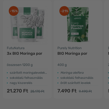
-15%
-21%
FutuNatura
Purely Nutrition
3x BIO Moringa por
BIO Moringa por
összesen 1200 g
400 g
szárított moringalevelekből
Moringa oleifera
sokoldalú felhasználás
sokoldalú felhasználás
nagy kiszerelés
őrölt szárított levelek
21.270 Ft
7.490 Ft
25.170 Ft
9.490 Ft