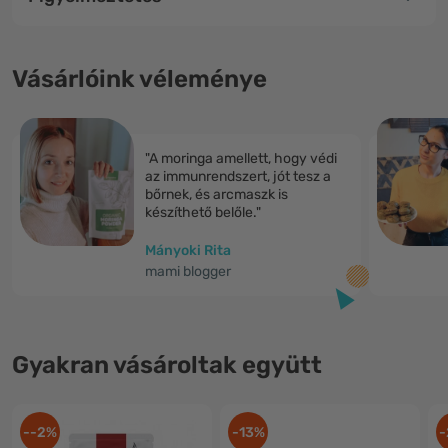
Vásárlóink véleménye
"A moringa amellett, hogy védi
az immunrendszert, jót tesz a
bőrnek, és arcmaszk is
készíthető belőle."
Mányoki Rita
mami blogger
Gyakran vásároltak együtt
--2%
-13%
-