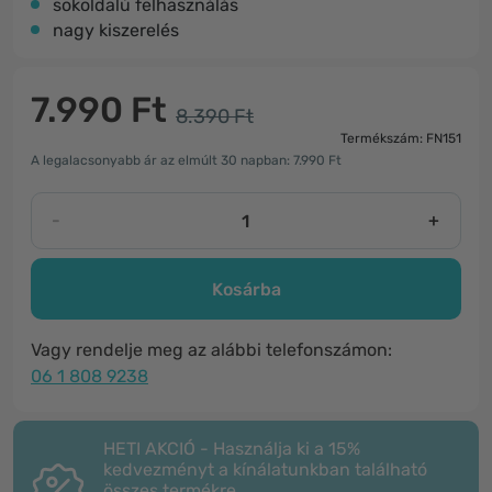
sokoldalú felhasználás
nagy kiszerelés
7.990 Ft
8.390 Ft
Termékszám: FN151
A legalacsonyabb ár az elmúlt 30 napban: 7.990 Ft
-
+
Kosárba
Vagy rendelje meg az alábbi telefonszámon:
06 1 808 9238
HETI AKCIÓ - Használja ki a 15%
kedvezményt a kínálatunkban található
összes termékre.