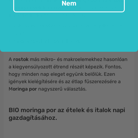
A FutuNatura márkájú
BIO Moringa port szárított
Nem
moringa levelekből nyerik
az ökológiai termelés
irányelveinek megfelelően. A por:
zöld színű,
enyhén savanykás ízű és jellegzetes
szagú,
magas rosttartalom
jellemzi.
A
rostok
más mikro- és makroelemekhez hasonlóan
a kiegyensúlyozott étrend részét képezik. Fontos,
hogy minden nap eleget együnk belőlük. Ezen
igények kielégítésére és az étlap fűszerezésére a
M
oringa por
nagyszerű választás.
BIO moringa por az ételek és italok napi
gazdagításához.