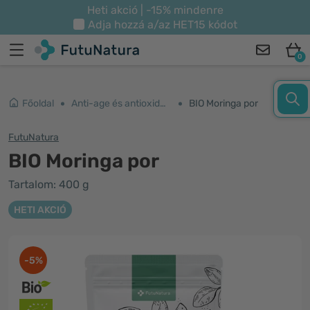
Heti akció | -15% mindenre
Adja hozzá a/az
HET15
kódot
0
Főoldal
Anti-age és antioxidánsok
BIO Moringa por
FutuNatura
BIO Moringa por
Tartalom: 400 g
HETI AKCIÓ
-5%