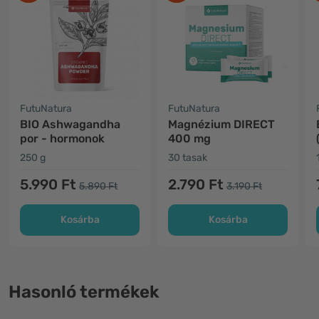
FutuNatura
FutuNatura
BIO Ashwagandha
Magnézium DIRECT
por - hormonok
400 mg
250 g
30 tasak
5.990 Ft
2.790 Ft
5.890 Ft
3.190 Ft
Kosárba
Kosárba
Hasonló termékek