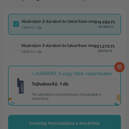
Vásároljon 2 darabot és takarítson meg
14.980 Ft
16.780 Ft
7.490 Ft / db
Vásároljon 3 darabot és takarítson meg
21.270 Ft
25.170 Ft
7.090 Ft / db
+ AJÁNDÉK 3 vagy több vásárlásakor
Tejhabosító, 1 db
*Az ajándékot automatikusan hozzáadjuk a
kosarához.
Csomag hozzáadása a kosárhoz