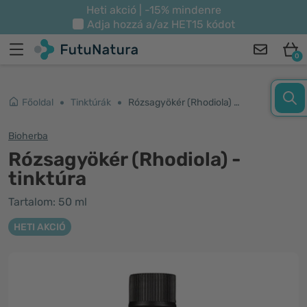
Heti akció | -15% mindenre
Adja hozzá a/az
HET15
kódot
0
Főoldal
Tinktúrák
Rózsagyökér (Rhodiola) - tinktúra
Bioherba
Rózsagyökér (Rhodiola) -
tinktúra
Tartalom: 50 ml
HETI AKCIÓ