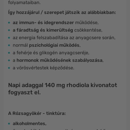
folyamataiban.
Így hozzájárul / szerepet játszik az alábbiakban:
az immun- és idegrendszer
működése,
a fáradtság és kimerültség
csökkentése,
az energia felszabadítása az anyagcsere során,
normál
pszichológiai működés
,
a fehérje és glikogén anyagcseréje,
a
hormonok működésének szabályozása
,
a vörösvértestek képződése.
Napi adaggal 140 mg rhodiola kivonatot
fogyaszt el.
A Rózsagyökér - tinktúra:
alkoholmentes,