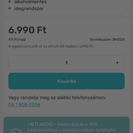
alkoholmentes
idegrendszer
6.990 Ft
411 Ft/nap
Termékszám: BH008
A legalacsonyabb ár az elmúlt 30 napban: 6.990 Ft
-
+
Kosárba
Vagy rendelje meg az alábbi telefonszámon:
06 1 808 9238
HETI AKCIÓ - Használja ki a 15%
kedvezményt a kínálatunkban található