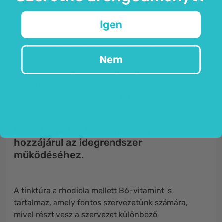
stresszhez és a fizikai megterheléshez
,
jótékony hatással van a stressz okozta
Igen
fáradtságra,
jótékony hatással van a szívre és érrendszerre.
Nem
A Bioherba
tinktúrája
glicerinben áztatott
rózsagyökérből
készül. Színtelen és szagtalan
folyadék, amely valamivel sűrűbb a víznél.
B6-vitamint is tartalmaz, amely
hozzájárul az idegrendszer
működéséhez.
A tinktúra a rhodiola mellett B6-vitamint is
tartalmaz, amely fontos szervezetünk számára,
mivel részt vesz a szervezet különböző