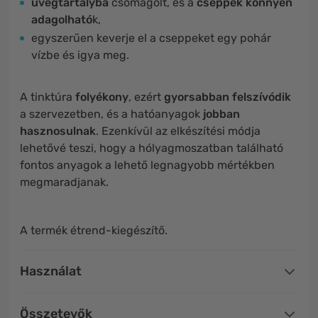
üvegtartályba
csomagolt, és a
cseppek könnyen
adagolható
k,
egyszerűen keverje el a cseppeket egy pohár
vízbe és igya meg.
A tinktúra
folyékony
, ezért
gyorsabban felszívódik
a szervezetben, és a hatóanyagok
jobban
hasznosulnak
. Ezenkívül az elkészítési módja
lehetővé teszi, hogy a hólyagmoszatban található
fontos anyagok a lehető legnagyobb mértékben
megmaradjanak.
A termék étrend-kiegészítő.
Használat
Összetevők