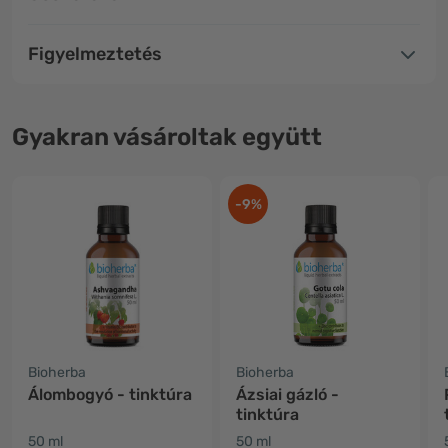
Figyelmeztetés
Gyakran vásároltak együtt
-9%
Bioherba
Bioherba
Álombogyó - tinktúra
Ázsiai gázló -
tinktúra
50 ml
50 ml