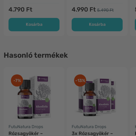
4.790 Ft
4.990 Ft
5.490 Ft
Kosárba
Kosárba
Hasonló termékek
-7%
-13%
FutuNatura Drops
FutuNatura Drops
Rózsagyökér –
3x Rózsagyökér –