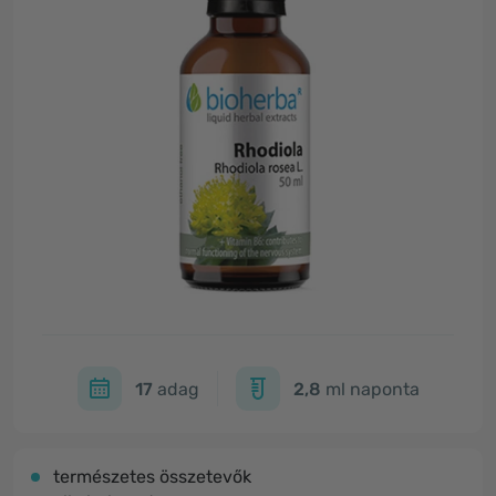
17
adag
2,8
ml naponta
természetes összetevők