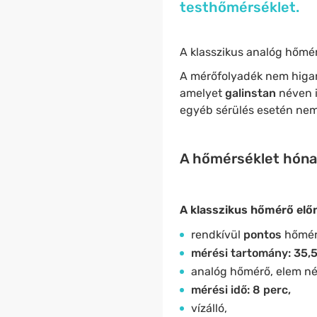
testhőmérséklet.
A klasszikus analóg hőmé
A mérőfolyadék nem hig
amelyet
galinstan
néven 
egyéb sérülés esetén nem 
A hőmérséklet hónal
A klasszikus hőmérő elő
rendkívül
pontos
hőmér
mérési tartomány: 35,5
analóg hőmérő, elem nél
mérési idő: 8 perc,
vízálló,