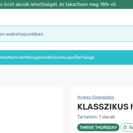
 őrült akciók lehetőségét, és takarítson meg 18%-ot.
iéta
Nemi élet
Méregtelenítés
Gumicukor
Étel
Tipegő
Hydrex Diagnostics
KLASSZIKUS 
Tartalom: 1 darab
THRIVE THURSDAY
0