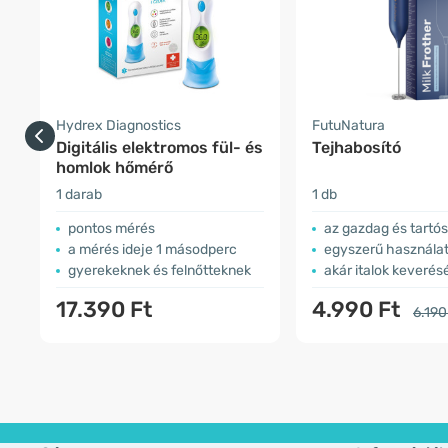
Hydrex Diagnostics
FutuNatura
Digitális elektromos fül- és
Tejhabosító
homlok hőmérő
1 darab
1 db
pontos mérés
az gazdag és tartó
a mérés ideje 1 másodperc
egyszerű használa
gyerekeknek és felnőtteknek
akár italok keverésé
17.390 Ft
4.990 Ft
6.190