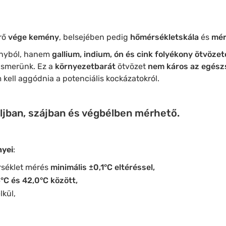
rő
vége kemény
, belsejében pedig
hőmérsékletskála
és
mér
anyból, hanem
gallium, indium, ón és cink folyékony ötvöze
ismerünk. Ez a
környezetbarát
ötvözet
nem káros az egész
kell aggódnia a potenciális kockázatokról.
jban, szájban és végbélben mérhető.
nyei
:
séklet mérés
minimális ±0,1°C eltéréssel,
°C és 42,0°C között,
kül,