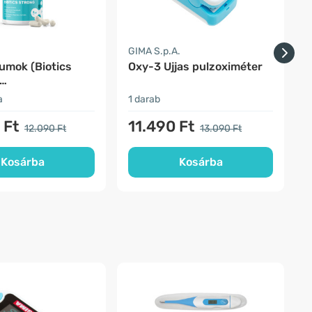
a
GIMA S.p.A.
umok (Biotics
Oxy-3 Ujjas pulzoximéter
S
rendszer
a
1 darab
1
 Ft
11.490 Ft
12.090 Ft
13.090 Ft
Kosárba
Kosárba