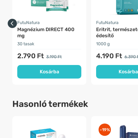
FutuNatura
FutuNatura
Magnézium DIRECT 400
Eritrit, természe
mg
édesítő
30 tasak
1000 g
2.790 Ft
4.190 Ft
3.190 Ft
6.390 
Kosárba
Kosárba
Hasonló termékek
-19%