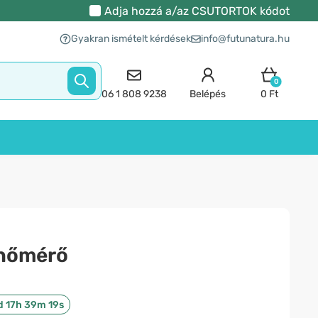
Adja hozzá a/az
CSUTORTOK
kódot
Gyakran ismételt kérdések
info@futunatura.hu
0
06 1 808 9238
Belépés
0 Ft
hőmérő
d 17h 39m 18s