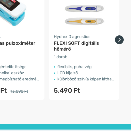
.
Hydrex Diagnostics
H
jas pulzoximéter
FLEXI SOFT digitális
hőmérő
1 darab
1
géntelítettsége
flexibilis, puha vég
hnikai eszköz
LCD kijelző
megbízható eredmények
különböző szín (a képen látható szín szimbolikus)
 Ft
5.490 Ft
13.090 Ft