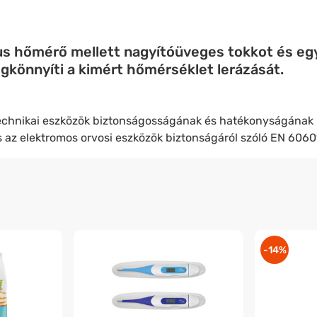
kus hőmérő mellett nagyítóüveges tokkot és eg
gkönnyíti a kimért hőmérséklet lerázását.
echnikai eszközök biztonságosságának és hatékonyságának bi
 az elektromos orvosi eszközök biztonságáról szóló EN 606
-14%