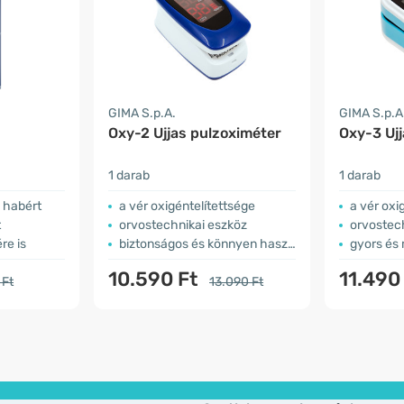
GIMA S.p.A.
GIMA S.p.A
Oxy-2 Ujjas pulzoximéter
Oxy-3 Uj
1 darab
1 darab
s habért
a vér oxigéntelítettsége
a vér oxi
t
orvostechnikai eszköz
orvostec
re is
biztonságos és könnyen használható
gyors és 
10.590 Ft
11.490
 Ft
13.090 Ft