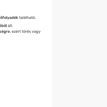
őfolyadék
található.
téből
áll,
ségre
, ezért törés vagy