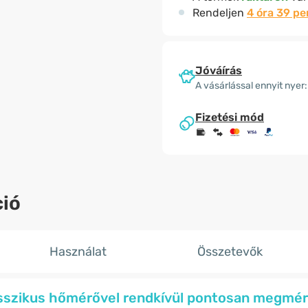
Rendeljen
4 óra 39 pe
Jóváírás
A vásárlással ennyit nyer:
Fizetési mód
ió
Használat
Összetevők
sszikus hőmérővel rendkívül pontosan megmér