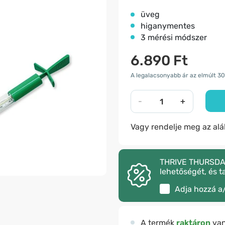
üveg
higanymentes
3 mérési módszer
6.890 Ft
A legalacsonyabb ár az elmúlt 30
-
+
Vagy rendelje meg az al
THRIVE THURSDAY –
lehetőségét, és t
Adja hozzá a
A termék
raktáron
va