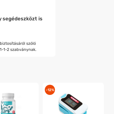
y segédeszközt is
ztosításáról szóló
01-1-2 szabványnak.
-12%