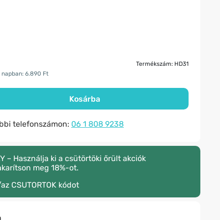
Termékszám: HD31
 napban: 6.890 Ft
Kosárba
ábbi telefonszámon:
06 1 808 9238
 Használja ki a csütörtöki őrült akciók
akarítson meg 18%-ot.
/az
CSUTORTOK
kódot
n