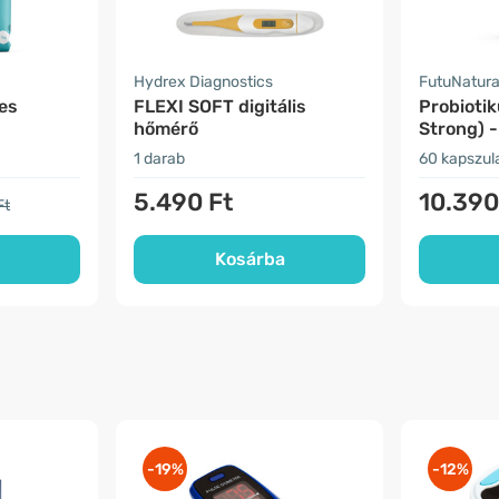
Hydrex Diagnostics
FutuNatur
tes
FLEXI SOFT digitális
Probiotik
hőmérő
Strong) -
emésztő
1 darab
60 kapszul
5.490 Ft
10.390
Ft
Kosárba
-19%
-12%