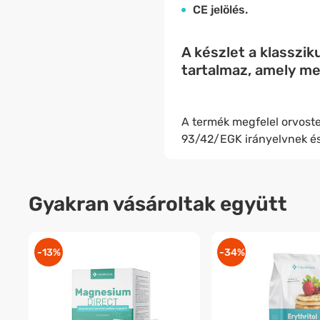
CE jelölés.
A készlet a klasszi
tartalmaz, amely me
A termék megfelel orvost
93/42/EGK irányelvnek és
Gyakran vásároltak együtt
-13%
-34%