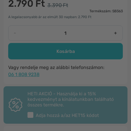
2.790 Ft
3.390 Ft
Termékszám: SB363
A legalacsonyabb ár az elmúlt 30 napban: 2.790 Ft
-
+
Kosárba
Vagy rendelje meg az alábbi telefonszámon:
06 1 808 9238
HETI AKCIÓ - Használja ki a 15%
kedvezményt a kínálatunkban található
összes termékre.
Adja hozzá a/az
HET15
kódot