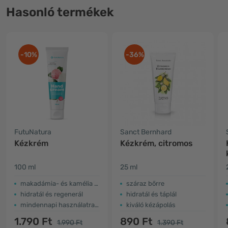
Hasonló termékek
-10%
-36%
FutuNatura
Sanct Bernhard
Kézkrém
Kézkrém, citromos
100 ml
25 ml
makadámia- és kamélia olajjal
száraz bőrre
hidratál és regenerál
hidratál és táplál
mindennapi használatra alkalmas
kiváló kézápolás
1.790 Ft
890 Ft
1.990 Ft
1.390 Ft