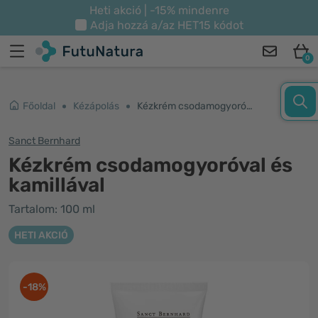
Heti akció | -15% mindenre
Adja hozzá a/az
HET15
kódot
0
Főoldal
Kézápolás
Kézkrém csodamogyoróval és kamillával
Sanct Bernhard
Kézkrém csodamogyoróval és
kamillával
Tartalom: 100 ml
HETI AKCIÓ
-18%