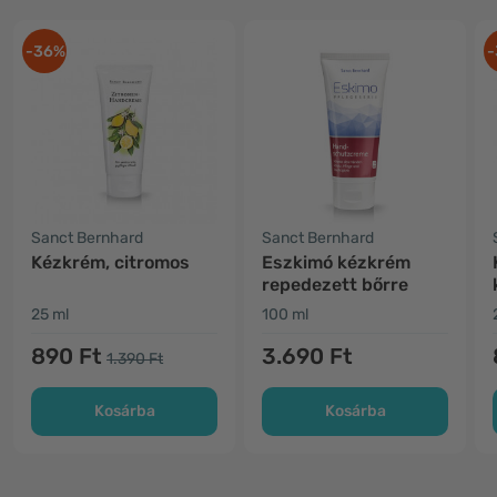
-36%
-
Sanct Bernhard
Sanct Bernhard
Kézkrém, citromos
Eszkimó kézkrém
repedezett bőrre
25 ml
100 ml
890 Ft
3.690 Ft
1.390 Ft
Kosárba
Kosárba