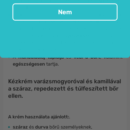
tulajdonságai miatt néha
''varázsmogyorónak''
nevezik.
Nem
A
kamilla
(Matricaria recutita) a világ egyik
legrégebbi
teanövénye
. Jellegzetes illatos fehér
virágairól és azok sárgás közepéről ismerhető fel.
Ez az egyik olyan
gyógynövény
, amely jól
növekszik az otthoni kertben is. A kamilla orvosi
székfű néven is ismert.
A
mandulaolaj táplálja
és
védi a bőrt
, valamint
egészségesen
tartja.
Kézkrém varázsmogyoróval és kamillával
a száraz, repedezett és túlfeszített bőr
ellen.
A krém használata ajánlott:
.
száraz
és
durva
bőrű személyeknek,