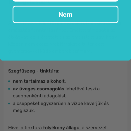
támogatásáért.
Nem
A szegfűszeg
jelentősen hozzájárul az egészséges
emésztés fenntartásához
. Emelett támogatja az
étvágyat, az íz érzetett és az emésztést ugy, hogy
közben nem okozz problémákat a túltengett
gyomorsavval küdő emberek számára.
Szegfűszeg - tinktúra:
nem tartalmaz alkoholt,
az üveges csomagolás
lehetővé teszi a
cseppenkénti adagolást,
a cseppeket egyszerűen a vízbe keverjük és
megiszuk.
Mivel a tinktúra
folyékony állagú
, a szervezet