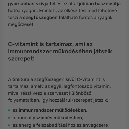
gyorsabban szívja fe
l és ez által
jobban hasznosítja
hatóanyagait. Emelett, az elkészítesi mód lehetővé
teszi a
szegfűszegben
található fontos anyagok
megőrzését.
C-vitamint is tartalmaz, ami az
immunrendszer működésében játszik
szerepet!
A tinktúra a szegfűszegen kívül C-vitamint is
tartalmaz, amely az egyik legfontosabb vitamin,
mivel részt vesz a szervezet különböző
folyamataiban. Így hozzájárul/szerepet játszik:
az
immunrendszer működésében
,
a normál
pszichés működésben
,
az energia felszabadításához az anyagcsere