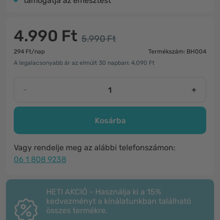
támogatja az emésztést
4.990 Ft
5.990 Ft
294 Ft/nap
Termékszám: BH004
A legalacsonyabb ár az elmúlt 30 napban: 4.090 Ft
-
+
Kosárba
Vagy rendelje meg az alábbi telefonszámon:
06 1 808 9238
HETI AKCIÓ - Használja ki a 15%
kedvezményt a kínálatunkban található
összes termékre.