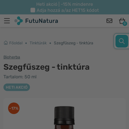
Heti akció | -15% mindenre
Adja hozzá a/az
HET15
kódot
0
Főoldal
Tinktúrák
Szegfűszeg - tinktúra
Bioherba
Szegfűszeg - tinktúra
Tartalom: 50 ml
HETI AKCIÓ
-17%