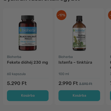
-17%
Bioherba
Bioherba
Fekete dióhéj 230 mg
Istenfa – tinktúra
60 kapszula
100 ml
5.290 Ft
2.990 Ft
3.590 Ft
Kosárba
Kosárba