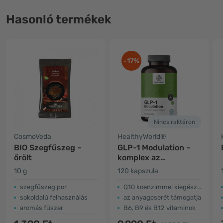
Hasonló termékek
-17%
Nincs raktáron
CosmoVeda
HealthyWorld®
BIO Szegfűszeg –
GLP-1 Modulation –
őrölt
komplex az
anyagcsere
10 g
120 kapszula
támogatására
szegfűszeg por
Q10 koenzimmel kiegészítve
sokoldalú felhasználás
az anyagcserét támogatja
aromás fűszer
B6, B9 és B12 vitaminok