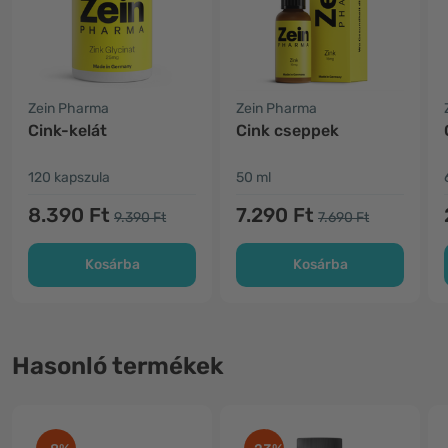
Zein Pharma
Zein Pharma
Cink-kelát
Cink cseppek
120 kapszula
50 ml
8.390 Ft
7.290 Ft
9.390 Ft
7.690 Ft
Kosárba
Kosárba
Hasonló termékek