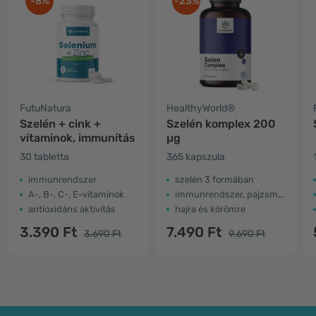
-8%
-23%
FutuNatura
HealthyWorld®
Szelén + cink +
Szelén komplex 200
vitaminok, immunítás
µg
30 tabletta
365 kapszula
immunrendszer
szelén 3 formában
A-, B-, C-, E-vitaminok
immunrendszer, pajzsmirigy
antioxidáns aktivitás
hajra és körömre
3.390 Ft
7.490 Ft
3.690 Ft
9.690 Ft