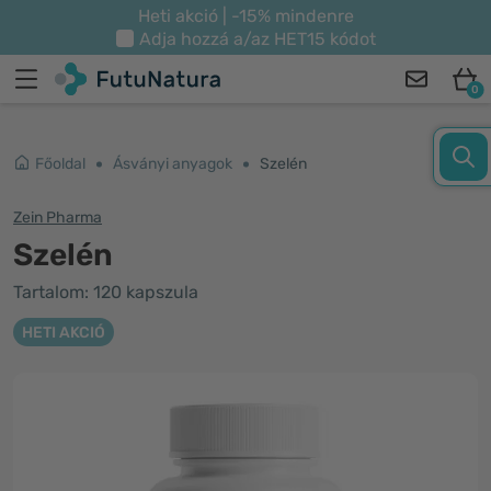
Heti akció | -15% mindenre
Adja hozzá a/az
HET15
kódot
0
Főoldal
Ásványi anyagok
Szelén
Zein Pharma
Szelén
Tartalom: 120 kapszula
HETI AKCIÓ