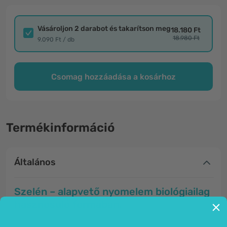
Vásároljon 2 darabot és takarítson meg
18.180 Ft
18.980 Ft
9.090 Ft / db
Csomag hozzáadása a kosárhoz
Termékinformáció
Általános
Szelén – alapvető nyomelem biológiailag
hasznosuló formában.