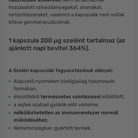
hozzáadott színezőanyagokat, aromákat,
tartósítószereket, valamint a kapszulák nem voltak
kitéve génmanipulációnak.
1 kapszula 200 µg szelént tartalmaz (az
ajánlott napi bevitel 364%).
A Szelén kapszulák fogyasztásának előnyei:
Alapvető nyomelem biológiailag hasznosuló
formában,
élesztőkből
természetes szintézissel
előállított,
a sejtek szabad gyökök előli védelme,
nélkülözhetetlen az immunrendszer normál
működéséhez
,
Németországban gyártott termék.