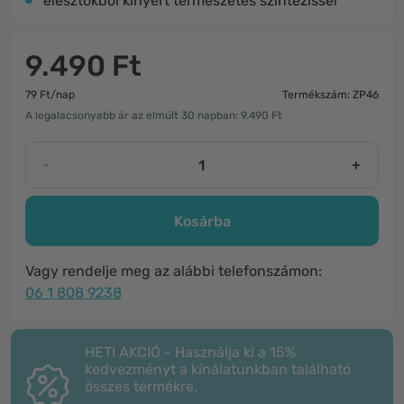
élesztőkből kinyert természetes szintézissel
9.490 Ft
79 Ft/nap
Termékszám: ZP46
A legalacsonyabb ár az elmúlt 30 napban: 9.490 Ft
-
+
Kosárba
Vagy rendelje meg az alábbi telefonszámon:
06 1 808 9238
HETI AKCIÓ - Használja ki a 15%
kedvezményt a kínálatunkban található
összes termékre.