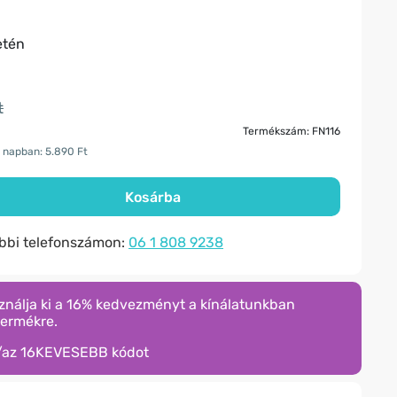
etén
t
Termékszám: FN116
 napban: 5.890 Ft
Kosárba
ábbi telefonszámon:
06 1 808 9238
ználja ki a 16% kedvezményt a kínálatunkban
termékre.
/az
16KEVESEBB
kódot