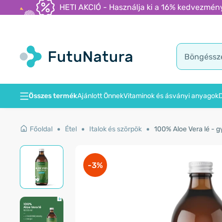
HETI AKCIÓ - Használja ki a 16% kedvezmény
Összes termék
Ajánlott Önnek
Vitaminok és ásványi anyagok
D
Főoldal
Étel
Italok és szörpök
100% Aloe Vera lé - 
-3%