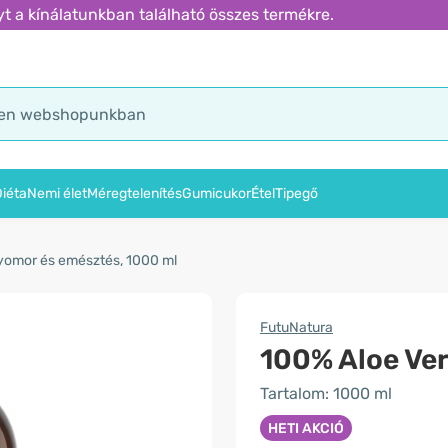
t a kínálatunkban található összes termékre.
iéta
Nemi élet
Méregtelenítés
Gumicukor
Étel
Tipegő
gyomor és emésztés, 1000 ml
FutuNatura
100% Aloe Ver
Tartalom: 1000 ml
HETI AKCIÓ