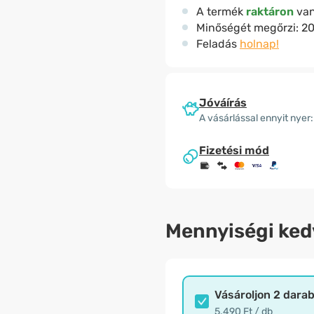
A termék
raktáron
va
Minőségét megőrzi:
20
Feladás
holnap!
Jóváírás
A vásárlással ennyit nyer:
Fizetési mód
Mennyiségi ke
Vásároljon 2 dara
5.490 Ft / db