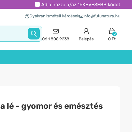
Adja hozzá a/az
16KEVESEBB
kódot
Gyakran ismételt kérdések
info@futunatura.hu
0
06 1 808 9238
Belépés
0 Ft
a lé - gyomor és emésztés