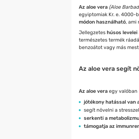
Az aloe vera
(Aloe Barbade
egyiptomiak Kr. e. 4000-
módon használható
, ami
Jellegzetes
húsos levelei
természetes termék ráadás
benzoátot vagy más meste
Az aloe vera segít nö
Az aloe vera
egy valóban 
jótékony hatással van a
segít növelni a stressze
serkenti a metabolizmu
támogatja az immunren