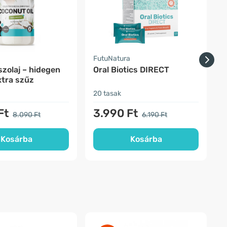
a
FutuNatura
F
zolaj – hidegen
Oral Biotics DIRECT
3
extra szűz
20 tasak
ö
Ft
3.990 Ft
8.090 Ft
6.190 Ft
Kosárba
Kosárba