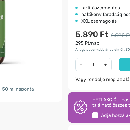
tartítószermentes
hatékony fáradság es
XXL csomagolás
5.890 Ft
6.090 F
295 Ft/nap
A legalacsonyabb ár az elmúlt 30
-
+
Vagy rendelje meg az al
50
ml naponta
HETI AKCIÓ - Has
található összes 
Adja hozzá a