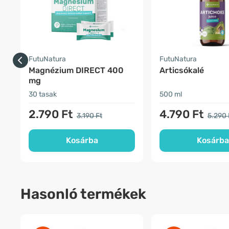
FutuNatura
FutuNatura
Magnézium DIRECT 400
Articsókalé
mg
30 tasak
500 ml
2.790 Ft
4.790 Ft
3.190 Ft
5.290 
Kosárba
Kosárba
Hasonló termékek