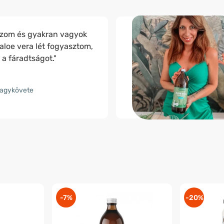
ozom és gyakran vagyok
aloe vera lét fogyasztom,
a fáradtságot."
nagykövete
-7%
-20%