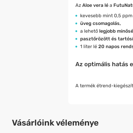
Az
Aloe vera lé
a
FutuNat
kevesebb mint 0,5 ppm a
üveg csomagolás,
a lehető
legjobb minős
pasztőrözött és tartós
1 liter lé
20 napos rend
Az optimális hatás 
A termék étrend-kiegészít
Vásárlóink véleménye