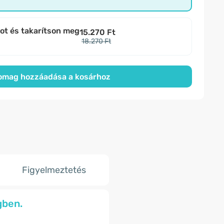
bot és takarítson meg
15.270 Ft
18.270 Ft
omag hozzáadása a kosárhoz
Figyelmeztetés
gben.