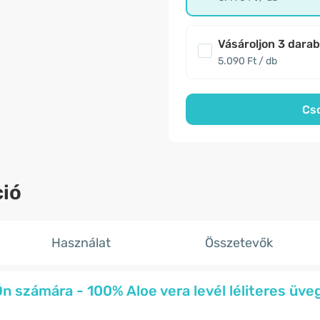
Vásároljon 3 dara
5.090 Ft / db
Cs
ió
Használat
Összetevők
Ön számára - 100% Aloe vera levél léliteres üve