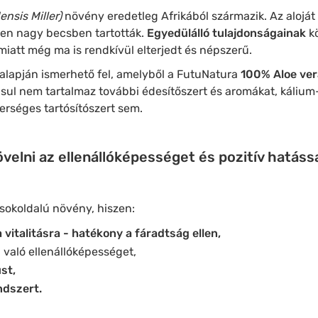
nsis Miller)
növény eredetleg Afrikából származik. Az aloját
ben nagy becsben tartották.
Egyedülálló tulajdonságainak
k
 miatt még ma is rendkívül elterjedt és népszerű.
alapján ismerhető fel, amelyből a FutuNatura
100% Aloe ver
ul nem tartalmaz további édesítőszert és aromákat, kálium
rséges tartósítószert sem.
velni az ellenállóképességet és pozitív hatással
sokoldalú növény, hiszen:
 vitalitásra - hatékony a fáradtság ellen,
l való ellenállóképességet,
st,
dszert.