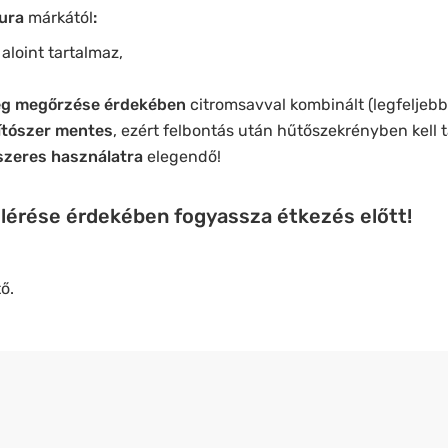
ura
márkától
:
loint tartalmaz,
ég megőrzése érdekében
citromsavval kombinált (legfeljebb
ítószer mentes
, ezért felbontás után hűtőszekrényben kell t
szeres használatra
elegendő!
elérése érdekében fogyassza étkezés előtt!
ő.