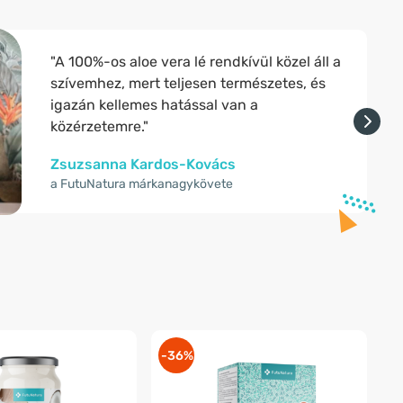
"A 100%-os aloe vera lé rendkívül közel áll a
szívemhez, mert teljesen természetes, és
igazán kellemes hatással van a
közérzetemre."
Zsuzsanna Kardos-Kovács
a FutuNatura márkanagykövete
-36%
-