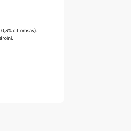
 0,3% citromsav),
árolni,