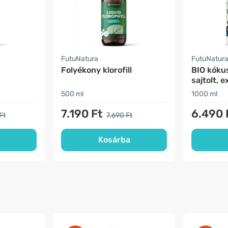
FutuNatura
FutuNatur
Folyékony klorofill
BIO kókus
sajtolt, 
500 ml
1000 ml
7.190 Ft
6.490 
Ft
7.690 Ft
Kosárba