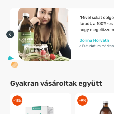
"Mivel sokat dolg
fáradt, a 100%-os 
hogy megelőzzem 
Dorina Horváth
a FutuNatura márka
Gyakran vásároltak együtt
-13%
-9%