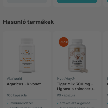
Hasonló termékek
-23%
Vita World
MycoWay®
Agaricus - kivonat
Tiger Milk 300 mg –
Lignosus rhinocerus
gomba kivonat
100 kapszula
90 kapszula
immunrendszer
értékes ázsiai gomba