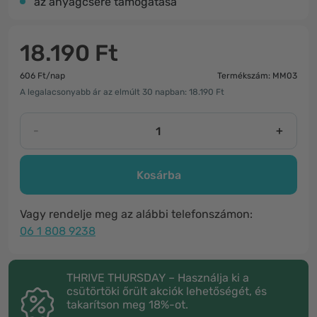
az anyagcsere támogatása
18.190 Ft
606 Ft/nap
Termékszám: MM03
A legalacsonyabb ár az elmúlt 30 napban: 18.190 Ft
-
+
Kosárba
Vagy rendelje meg az alábbi telefonszámon:
06 1 808 9238
THRIVE THURSDAY – Használja ki a
csütörtöki őrült akciók lehetőségét, és
takarítson meg 18%-ot.