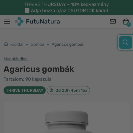
THRIVE THURSDAY – 18% kedvezmény
Adja hozzá a/az
CSUTORTOK
kódot
0
Főoldal
Gomba
Agaricus gombák
MycoMedica
Agaricus gombák
Tartalom: 90 kapszula
THRIVE THURSDAY
0d 20h 45m 14s