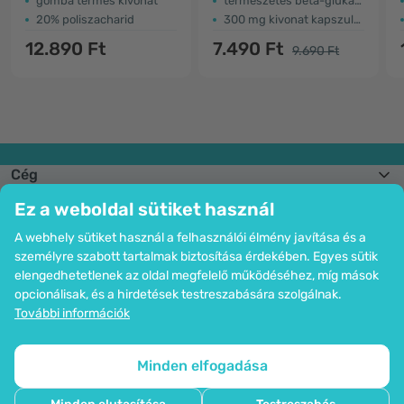
gomba termés kivonat
természetes béta-glükán forrás
20% poliszacharid
300 mg kivonat kapszulánként
12.890 Ft
7.490 Ft
9.690 Ft
Cég
Információk
Ez a weboldal sütiket használ
Csatlakozzon hozzánk
Segítség és megrendelések
A webhely sütiket használ a felhasználói élmény javítása és a
személyre szabott tartalmak biztosítása érdekében. Egyes sütik
elengedhetetlenek az oldal megfelelő működéséhez, míg mások
opcionálisak, és a hirdetések testreszabására szolgálnak.
Bankkártyás fizetési lehetőség. A személyes adatok garantált védelme
További információk
SSL titkosítással.
Copyright © 2012 - 2026   |   Be Healthy Group d.o.o.
Az oldal térképe
Cookie-k használata
Cookie-k beállítása
Minden elfogadása