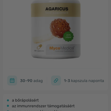
30-90
adag
1-3
kapszula naponta
a bőrápolásért
az immunrendszer támogatásáért