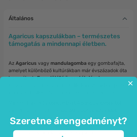
Általános
Agaricus kapszulákban – természetes
támogatás a mindennapi életben.
Az
Agaricus
vagy
mandulagomba
egy gombafajta,
amelyet különböző kultúrákban már évszázadok óta
használnak.
Egyedülálló összetételének
köszönhetően nagyra értékelik, kapszulákban pedig
könnyen beilleszthető a mindennapi étrendbe.
Minden kapszula
koncentrált Agaricus kivonatot
tartalmaz, amely legalább
30% poliszacharidot
tartalmaz, ami egyszerű és pontos adagolást tesz
Szeretne árengedményt?
lehetővé, és ezzel napi támogatást nyújt a
szervezetnek, ami különösen jól jön a