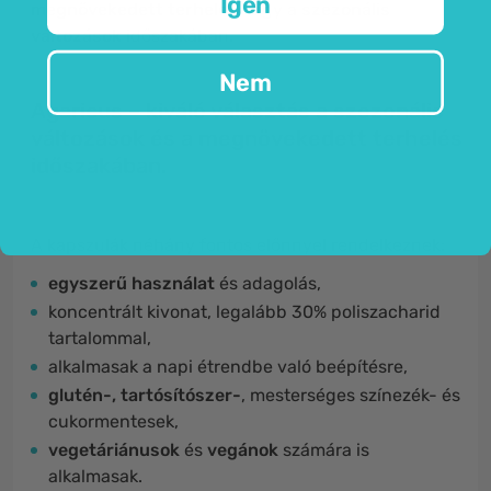
Igen
megnövekedett terhelés
vagy a
szezonális
változások
időszakában.
Nem
Agaricus – kiváló választás a szezonális
változások és a megnövekedett terhelés
időszakában.
A kapszulák néhány fontos előnnyel rendelkeznek:
egyszerű használat
és adagolás,
koncentrált kivonat, legalább 30% poliszacharid
tartalommal,
alkalmasak a napi étrendbe való beépítésre,
glutén-, tartósítószer-
, mesterséges színezék- és
cukormentesek,
vegetáriánusok
és
vegánok
számára is
alkalmasak.