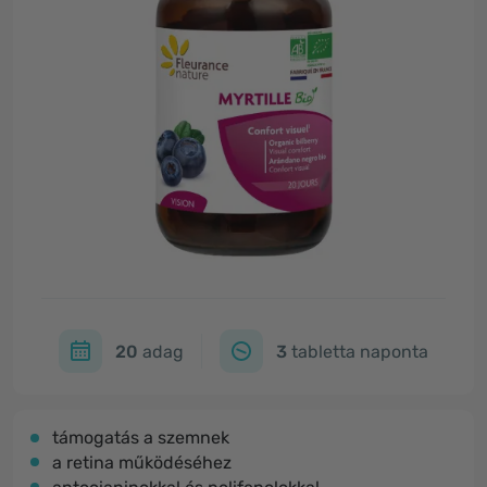
20
adag
3
tabletta naponta
támogatás a szemnek
a retina működéséhez