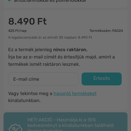
antocianinokkal és polifenolokkal
8.490 Ft
425 Ft/nap
Termékszám: FA024
A legalacsonyabb ár az elmúlt 30 napban: 8.490 Ft
Ez a termék jelenleg
nincs raktáron.
Írja be az e-mail címét és értesítjük majd, amint a
termékek ismét raktáron lesznek.
Értesíts
Vagy tekintse meg a
hasonló termékeket
kínálatunkban.
HETI AKCIÓ - Használja ki a 15%
kedvezményt a kínálatunkban található
összes termékre.