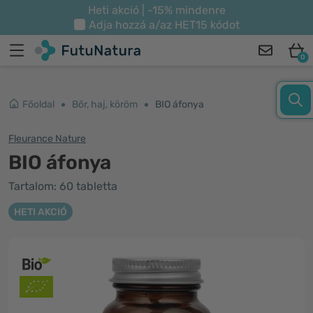
Heti akció | -15% mindenre
Adja hozzá a/az
HET15
kódot
0
Főoldal
Bőr, haj, köröm
BIO áfonya
Fleurance Nature
BIO áfonya
Tartalom: 60 tabletta
HETI AKCIÓ