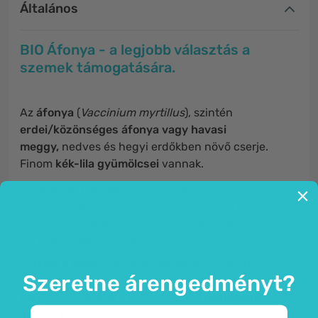
Általános
BIO Áfonya - a legjobb választás a
szemek támogatására.
Az
áfonya
(
Vaccinium myrtillus
), szintén
erdei/közönséges áfonya vagy havasi
meggy,
nedves és hegyi erdőkben növő cserje.
Finom
kék-lila gyümölcsei
vannak.
Az
áfonya gyümölcse
kiváló választás a szem
támogatására, mivel segít fenntartani a
retina
megfelelő
működését
, és segít stabilizálni a
szem
normál kollagénszintjét.
A
szem
a
látás
szerve, amely lehetővé teszi
Szeretne árengedményt?
számunkra a fény és a mélység érzékelését. A
szem
három rétegből áll - kötőszövetből (
kollagénel
ellátott kötőszövet), vaszkuláris és idegrétegből