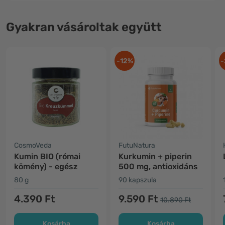
Gyakran vásároltak együtt
-12%
-
CosmoVeda
FutuNatura
Kumin BIO (római
Kurkumin + piperin
kömény) - egész
500 mg, antioxidáns
80 g
90 kapszula
4.390 Ft
9.590 Ft
10.890 Ft
Kosárba
Kosárba