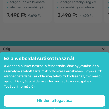
sárga büdöske kivonatából
a sárga bársonyvirág kivonatából
jelen van a szemhártyában
a szemhártya alkotóelemei
7.490 Ft
3.490 Ft
9.690 Ft
4.690 Ft
Cég
Információk
Ez a weboldal sütiket használ
Csatlakozzon hozzánk
Segítség és megrendelések
A webhely sütiket használ a felhasználói élmény javítása és a
személyre szabott tartalmak biztosítása érdekében. Egyes sütik
elengedhetetlenek az oldal megfelelő működéséhez, míg mások
opcionálisak, és a hirdetések testreszabására szolgálnak.
Bankkártyás fizetési lehetőség. A személyes adatok garantált védelme
További információk
SSL titkosítással.
Copyright © 2012 - 2026   |   Be Healthy Group d.o.o.
Az oldal térképe
Cookie-k használata
Cookie-k beállítása
Minden elfogadása