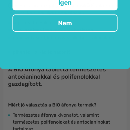
Igen
(amelyet a
retina
építi). A
szem
működését
számos
tényező befolyásolja, nevezetesen:
Nem
képernyőbe való nézés,
erős (napfény) fénynek való kitettség,
napi szokások (dohányzás, alkohol, fizikai aktivitás
...),
pihenés / alvás és hasonló.
A BIO Áfonya tabletta természetes
antocianinokkal és polifenolokkal
gazdagított.
Miért jó választás a BIO áfonya termék?
Természetes
áfonya
kivonatot, valamint
természetes
polifenolokat
és
antocianinokat
tartalmaz.