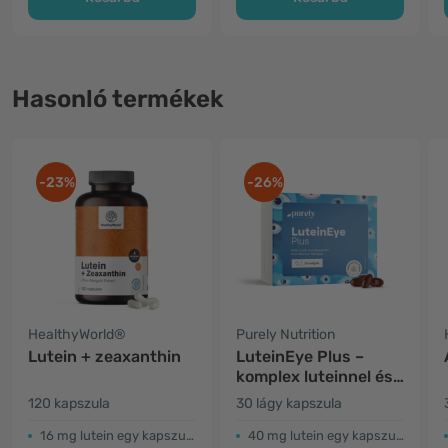
Hasonló termékek
-23%
-26%
HealthyWorld®
Purely Nutrition
Lutein + zeaxanthin
LuteinEye Plus –
komplex luteinnel és
zeaxantinnal
120 kapszula
30 lágy kapszula
16 mg lutein egy kapszulában
40 mg lutein egy kapszulában