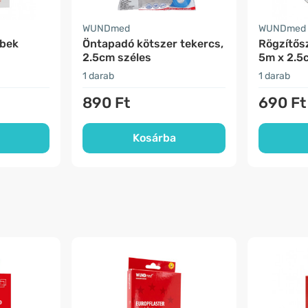
WUNDmed
WUNDmed
ebek
Öntapadó kötszer tekercs,
Rögzítős
2.5cm széles
5m x 2.5
1 darab
1 darab
890 Ft
690 Ft
Kosárba