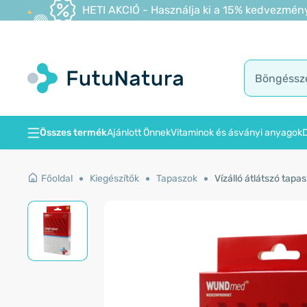
HETI AKCIÓ - Használja ki a 15% kedvezmény
Összes termék
Ajánlott Önnek
Vitaminok és ásványi anyagok
D
Főoldal
Kiegészítők
Tapaszok
Vízálló átlátszó tapas