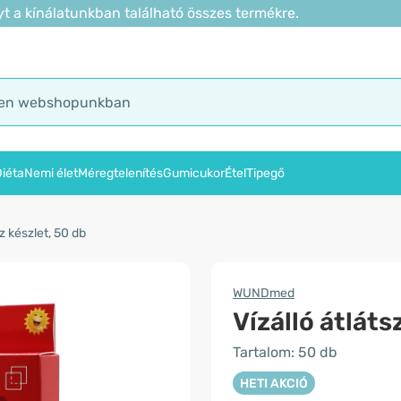
t a kínálatunkban található összes termékre.
iéta
Nemi élet
Méregtelenítés
Gumicukor
Étel
Tipegő
z készlet, 50 db
WUNDmed
Vízálló átláts
Tartalom: 50 db
HETI AKCIÓ