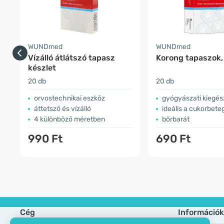
WUNDmed
WUNDmed
Vízálló átlátszó tapasz
Korong tapaszok,
készlet
20 db
20 db
orvostechnikai eszköz
gyógyászati kiegés
áttetsző és vízálló
ideális a cukorbete
4 különböző méretben
bőrbarát
990 Ft
690 Ft
Cég
Információk