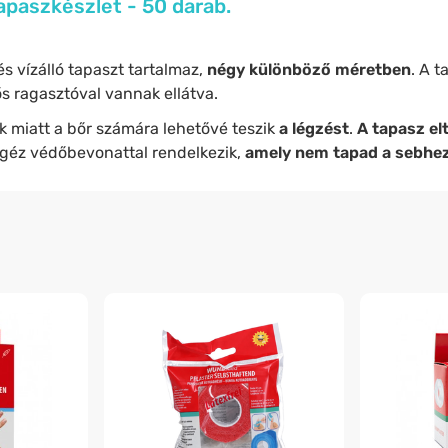
apaszkészlet - 50 darab.
és vízálló tapaszt tartalmaz,
négy különböző méretben
. A 
ős ragasztóval vannak ellátva.
k miatt a
bőr számára lehetővé teszik
a légzést
.
A tapasz el
 géz védőbevonattal rendelkezik,
amely nem tapad a sebhez