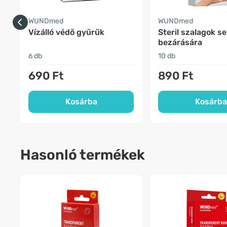
WUNDmed
WUNDmed
Vízálló védő gyűrűk
Steril szalagok s
bezárására
6 db
10 db
690 Ft
890 Ft
Kosárba
Kosárba
Hasonló termékek