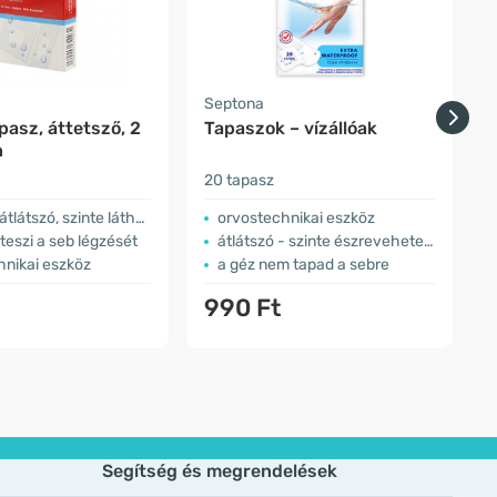
Septona
apasz, áttetsző, 2
Tapaszok – vízállóak
n
20 tapasz
6
átszó, szinte láthatatlan
orvostechnikai eszköz
teszi a seb légzését
átlátszó - szinte észrevehetetlen
hnikai eszköz
a géz nem tapad a sebre
990 Ft
Segítség és megrendelések