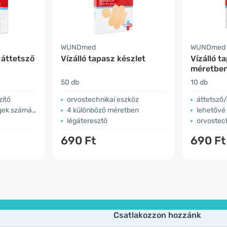
WUNDmed
WUNDmed
 áttetsző
Vízálló tapasz készlet
Vízálló t
méretbe
50 db
10 db
zítő
orvostechnikai eszköz
áttetsző/átl
gek számára
4 különböző méretben
lehetővé 
légáteresztő
orvostec
690 Ft
690 Ft
Csatlakozzon hozzánk