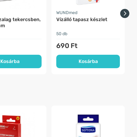
WUNDmed
zalag tekercsben,
Vízálló tapasz készlet
V
cm
50 db
1
690 Ft
Kosárba
Kosárba