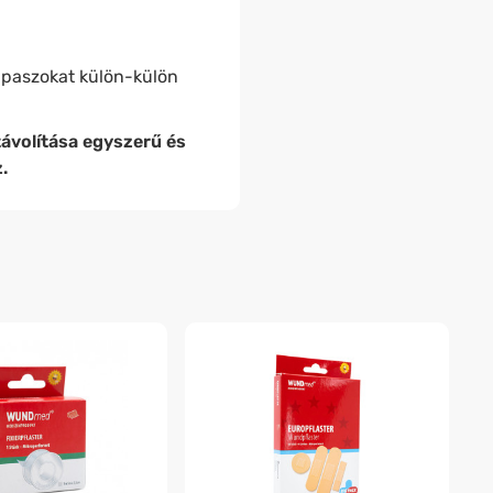
tapaszokat külön-külön
távolítása egyszerű és
.