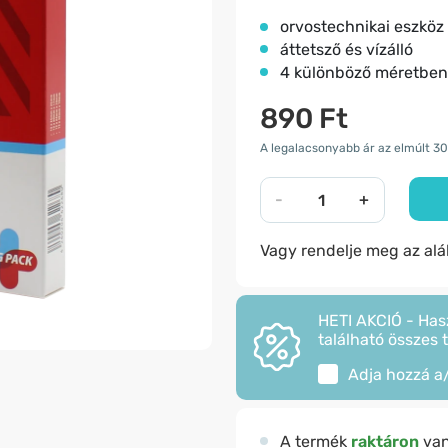
orvostechnikai eszköz
áttetsző és vízálló
4 különböző méretben
890 Ft
A legalacsonyabb ár az elmúlt 3
-
+
Vagy rendelje meg az al
HETI AKCIÓ - Has
található összes 
Adja hozzá a
A termék
raktáron
va