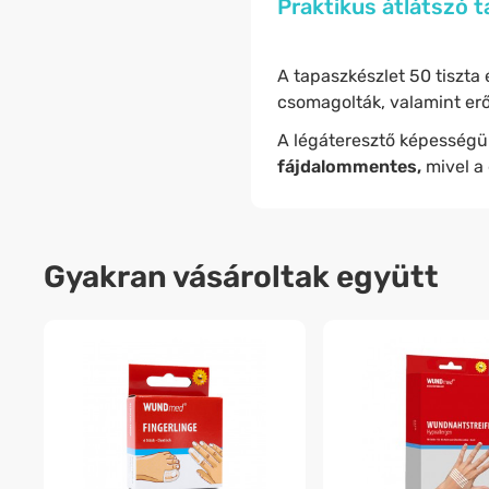
Praktikus átlátszó t
A tapaszkészlet 50 tiszta 
csomagolták, valamint er
A légáteresztő képességü
fájdalommentes,
mivel a
Gyakran vásároltak együtt