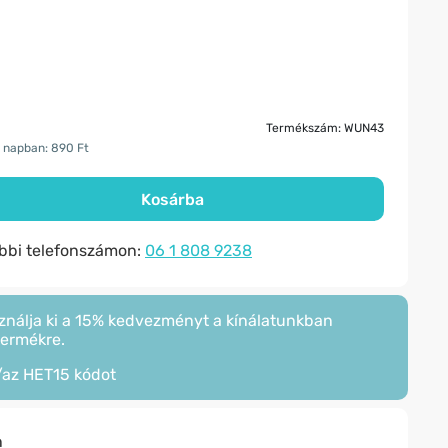
Termékszám: WUN43
0 napban: 890 Ft
Kosárba
ábbi telefonszámon:
06 1 808 9238
ználja ki a 15% kedvezményt a kínálatunkban
termékre.
/az
HET15
kódot
n