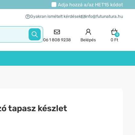
Adja hozzá a/az
HET15
kódot
Gyakran ismételt kérdések
info@futunatura.hu
0
06 1 808 9238
Belépés
0 Ft
zó tapasz készlet