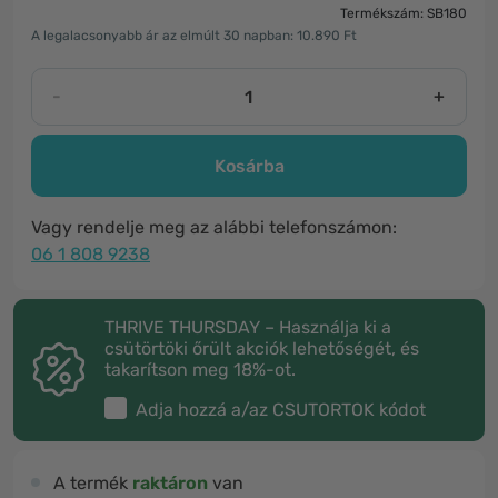
Termékszám: SB180
A legalacsonyabb ár az elmúlt 30 napban: 10.890 Ft
-
+
Kosárba
Vagy rendelje meg az alábbi telefonszámon:
06 1 808 9238
THRIVE THURSDAY – Használja ki a
csütörtöki őrült akciók lehetőségét, és
takarítson meg 18%-ot.
Adja hozzá a/az
CSUTORTOK
kódot
A termék
raktáron
van