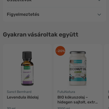
Figyelmeztetés
Gyakran vásároltak együtt
-20%
Sanct Bernhard
FutuNatura
Levendula illóolaj
BIO kókuszolaj –
hidegen sajtolt, extra
szűz
30 ml
1000 ml