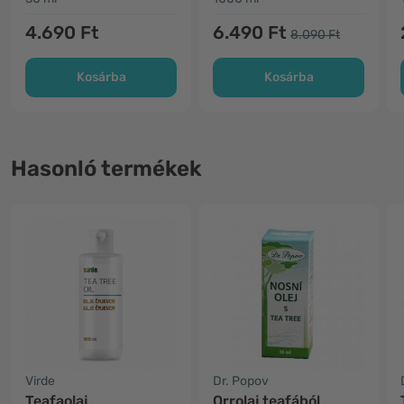
4.690 Ft
6.490 Ft
8.090 Ft
Kosárba
Kosárba
Hasonló termékek
Virde
Dr. Popov
Teafaolaj
Orrolaj teafából