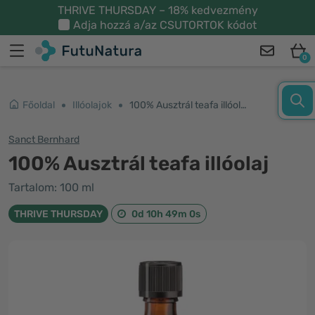
THRIVE THURSDAY – 18% kedvezmény
Adja hozzá a/az
CSUTORTOK
kódot
0
Főoldal
Illóolajok
100% Ausztrál teafa illóolaj
Sanct Bernhard
100% Ausztrál teafa illóolaj
Tartalom: 100 ml
THRIVE THURSDAY
0d 10h 48m 59s