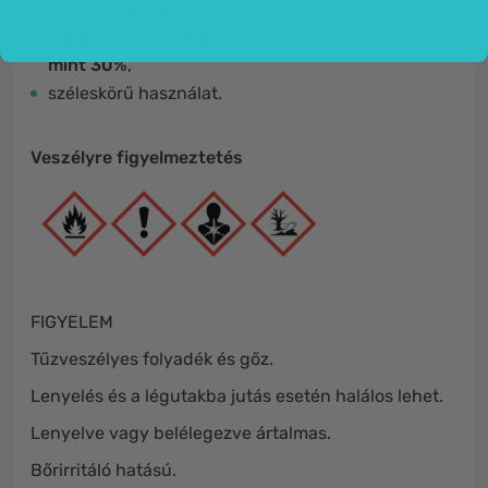
kevesebb mint 4% cineol
tartalommal,
a
terpinen-4-ol tartalom nem kevesebb
mint 30%
,
széleskörű használat.
Veszélyre figyelmeztetés
FIGYELEM
Tűzveszélyes folyadék és gőz.
Lenyelés és a légutakba jutás esetén halálos lehet.
Lenyelve vagy belélegezve ártalmas.
Bőrirritáló hatású.