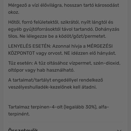
Mérgező a vízi élővilágra, hosszan tartó károsodást
okoz.
Hőtől, forró felületektől, szikrától, nyílt lángtól és
egyéb gyújtóforrásoktól távol tartandó. Dohányzás
tilos. Ne lélegezze be a ködöt/gőzt/permetet.
LENYELÉS ESETÉN: Azonnal hívja a MÉRGEZÉSI
KÖZPONTOT vagy orvost. NE idézzen elő hányást.
Tűz esetén: A tűz oltásához vízpermet, szén-dioxid,
oltópor vagy hab használható.
A tartalmat/tartályt engedéllyel rendelkező
veszélyeshulladék-kezelőnek kell átadni.
Tartalmaz terpinen-4-olt (legalább 30%), alfa-
terpinént.
Összetevők