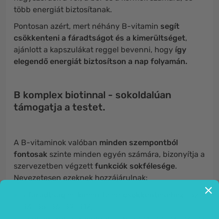
több energiát biztosítanak.
Pontosan azért, mert néhány B-vitamin
segít
csökkenteni a fáradtságot és a kimerültséget
,
ajánlott a kapszulákat reggel bevenni, hogy
így
elegendő energiát biztosítson a nap folyamán.
B komplex biotinnal - sokoldalúan
támogatja a testet.
A B-vitaminok valóban
minden szempontból
fontosak
szinte minden egyén számára, bizonyítja a
szervezetben végzett
funkciók sokfélesége
.
Nevezetesen ezeknek hozzájárulnak:
a
fáradtság
és kimerültség
csökkentéséhez
(B2,
B3, B5, B6, B9, B12),