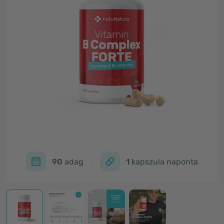
90
adag
1
kapszula naponta