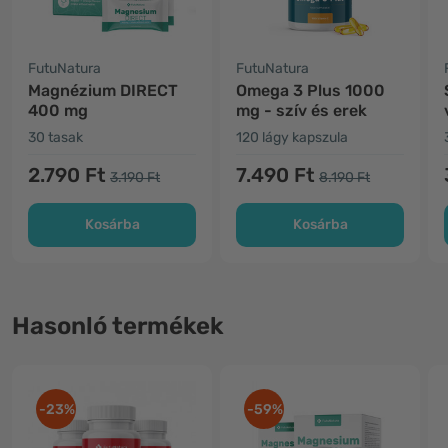
FutuNatura
FutuNatura
Magnézium DIRECT
Omega 3 Plus 1000
400 mg
mg - szív és erek
30 tasak
120 lágy kapszula
2.790 Ft
7.490 Ft
3.190 Ft
8.190 Ft
Kosárba
Kosárba
Hasonló termékek
-23%
-59%