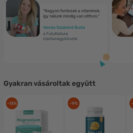
"Nagyon fontosak a vitaminok,
így nálunk mindig van otthon."
Vanda Szabóné Buda
a FutuNatura
márkanagykövete
Gyakran vásároltak együtt
-13%
-9%