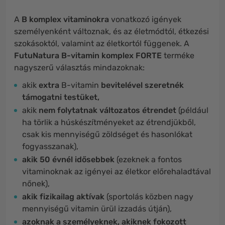
A
B komplex vitaminokra
vonatkozó igények
személyenként változnak, és az életmódtól, étkezési
szokásoktól, valamint az életkortól függenek. A
FutuNatura B-vitamin komplex FORTE
terméke
nagyszerű választás mindazoknak:
akik
extra
B-vitamin
bevitelével szeretnék
támogatni testüket,
akik
nem folytatnak változatos étrendet
(például
ha törlik a húskészítményeket az étrendjükből,
csak kis mennyiségű zöldséget és hasonlókat
fogyasszanak),
akik 50 évnél idősebbek
(ezeknek a fontos
vitaminoknak az igényei az életkor előrehaladtával
nőnek),
akik fizikailag aktívak
(sportolás közben nagy
mennyiségű vitamin ürül izzadás útján),
azoknak a személyeknek, akiknek fokozott