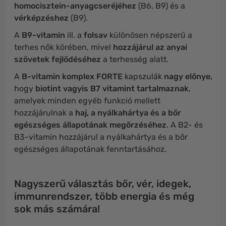
homocisztein-anyagcseréjéhez
(B6, B9) és a
vérképzéshez
(B9).
A
B9-vitamin
ill. a
folsav
különösen népszerű a
terhes nők körében, mivel
hozzájárul az anyai
szövetek fejlődéséhez
a terhesség alatt.
A
B-vitamin komplex FORTE
kapszulák
nagy előnye,
hogy
biotint vagyis B7 vitamint tartalmaznak
,
amelyek minden egyéb funkció mellett
hozzájárulnak a
haj, a nyálkahártya és a bőr
egészséges állapotának megőrzéséhez
. A B2- és
B3-vitamin hozzájárul a nyálkahártya és a bőr
egészséges állapotának fenntartásához.
Nagyszerű választás bőr, vér, idegek,
immunrendszer, több energia és még
sok más számára!