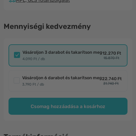
MPL, GLS futárszolgálat
Mennyiségi kedvezmény
Vásároljon 3 darabot és takarítson meg
12.270 Ft
15.870 Ft
4.090 Ft / db
Vásároljon 6 darabot és takarítson meg
22.740 Ft
31.740 Ft
3.790 Ft / db
Csomag hozzáadása a kosárhoz