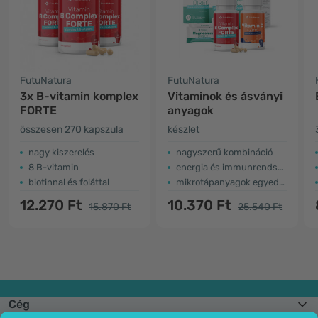
FutuNatura
FutuNatura
3x B-vitamin komplex
Vitaminok és ásványi
FORTE
anyagok
összesen 270 kapszula
készlet
nagy kiszerelés
nagyszerű kombináció
8 B-vitamin
energia és immunrendszer
biotinnal és foláttal
mikrotápanyagok egyedülálló kombinációja
12.270 Ft
10.370 Ft
15.870 Ft
25.540 Ft
Cég