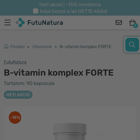
Heti akció | -15% mindenre
Adja hozzá a/az
HET15
kódot
0
Főoldal
Vitaminok
B-vitamin komplex FORTE
FutuNatura
B-vitamin komplex FORTE
Tartalom: 90 kapszula
HETI AKCIÓ
-19%