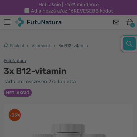
Heti akció | -16% mindenre
Adja hozzá a/az
16KEVESEBB
kódot
0
Főoldal
Vitaminok
3x B12-vitamin
FutuNatura
3x B12-vitamin
Tartalom: összesen 270 tabletta
HETI AKCIÓ
-33%