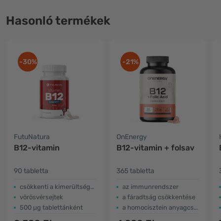
Hasonló termékek
-30%
-21%
FutuNatura
OnEnergy
B12-vitamin
B12-vitamin + folsav
90 tabletta
365 tabletta
csökkenti a kimerültséget és fáradtságot
az immunrendszer
vörösvérsejtek
a fáradtság csökkentése
500 µg tablettánként
a homocisztein anyagcseréje