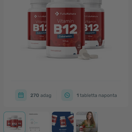
270
adag
1
tabletta naponta