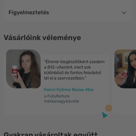
Figyelmeztetés
Vásárlóink véleménye
"Étrend-kiegészítőként szedem
a B12-vitamint, mert sok
különböző és fontos feladatot
lát el a szervezetben."
Fanni Fatime Rózsa-Mos
a FutuNatura
márkanagykövete
Gyakran vásároltak együtt