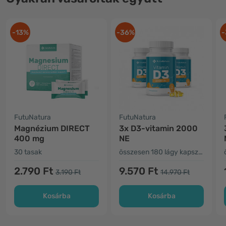
-13%
-36%
-
FutuNatura
FutuNatura
Magnézium DIRECT
3x D3-vitamin 2000
400 mg
NE
30 tasak
összesen 180 lágy kapszula
2.790 Ft
9.570 Ft
3.190 Ft
14.970 Ft
Kosárba
Kosárba