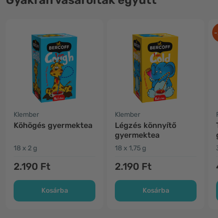
Gyakran vásároltak együtt
-
Klember
Klember
Köhögés gyermektea
Légzés könnyítő
gyermektea
18 x 2 g
18 x 1,75 g
2.190 Ft
2.190 Ft
Kosárba
Kosárba