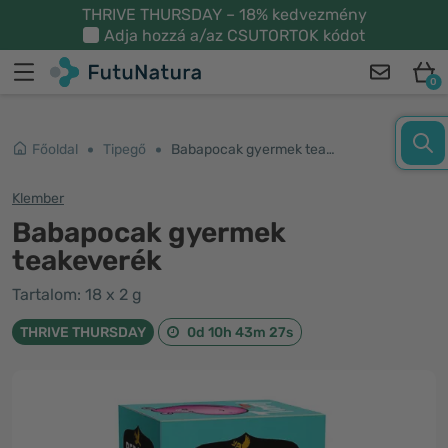
THRIVE THURSDAY – 18% kedvezmény
Adja hozzá a/az
CSUTORTOK
kódot
0
Főoldal
Tipegő
Babapocak gyermek teakeverék
Klember
Babapocak gyermek
teakeverék
Tartalom: 18 x 2 g
THRIVE THURSDAY
0d 10h 43m 27s