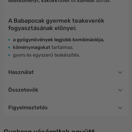
édesköményt, kakukkfüvet
és
kamillát
adnak.
A Babapocak gyermek teakeverék
fogyasztásának előnyei:
a gyógynövények legjobb kombinációja,
köménymagokat
tartalmaz,
gyors és egyszerű teakészítés.
Használat
Összetevők
Figyelmeztetés