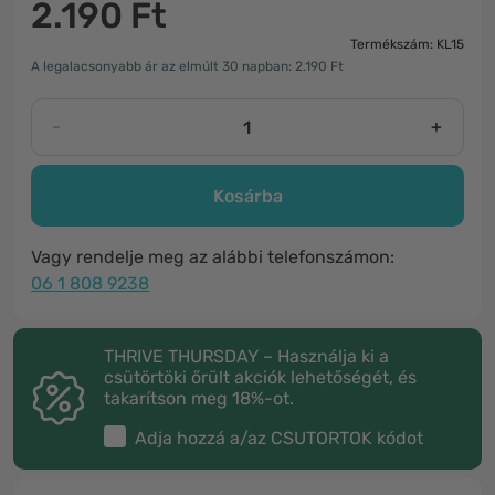
2.190 Ft
Termékszám: KL15
A legalacsonyabb ár az elmúlt 30 napban: 2.190 Ft
-
+
Kosárba
Vagy rendelje meg az alábbi telefonszámon:
06 1 808 9238
THRIVE THURSDAY – Használja ki a
csütörtöki őrült akciók lehetőségét, és
takarítson meg 18%-ot.
Adja hozzá a/az
CSUTORTOK
kódot