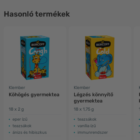
Hasonló termékek
Klember
Klember
Köhögés gyermektea
Légzés könnyítő
gyermektea
18 x 2 g
18 x 1,75 g
eper ízű
teazsákok
teazsákok
vanília ízű
ánizs és hibiszkus
immunrendszer