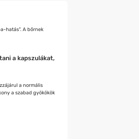
pa-hatás". A bőrnek
tani a kapszulákat,
zzájárul a normális
tékony a szabad gyökökök