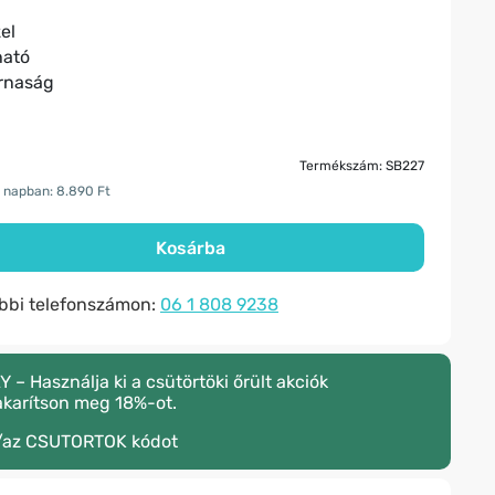
zel
ható
rnaság
Termékszám: SB227
0 napban: 8.890 Ft
Kosárba
ábbi telefonszámon:
06 1 808 9238
 Használja ki a csütörtöki őrült akciók
akarítson meg 18%-ot.
/az
CSUTORTOK
kódot