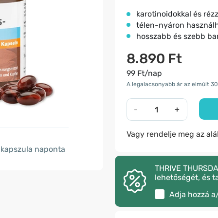
karotinoidokkal és réz
télen-nyáron használ
hosszabb és szebb ba
8.890 Ft
99 Ft/nap
A legalacsonyabb ár az elmúlt 3
-
+
Vagy rendelje meg az al
kapszula naponta
THRIVE THURSDAY –
lehetőségét, és t
Adja hozzá a