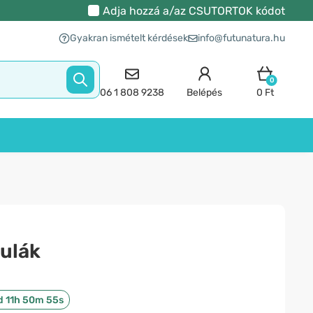
Adja hozzá a/az
CSUTORTOK
kódot
Gyakran ismételt kérdések
info@futunatura.hu
0
06 1 808 9238
Belépés
0 Ft
zulák
d 11h 50m 54s