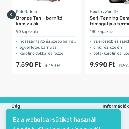
FutuNatura
HealthyWorld®
Bronze Tan – barnító
Self-Tanning Com
kapszulák
támogatja a term
barnulást
90 kapszula
180 kapszula
hosszan tartó és szebb barnaság
az erősebb és szebb 
egyenletes barnulás
cink, réz, szelén
karotinoidokkal és rézzel
béta-karotin és lute
7.590 Ft
9.990 Ft
8.490 Ft
11.99
Cég
Információk
Ez a weboldal sütiket használ
Öko tanusítvány
Gyik
A webhely sütiket használ a felhasználói