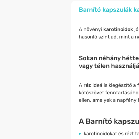
Barnító kapszulák ka
A növényi
karotinoidok
jó
hasonló színt ad, mint a 
Sokan néhány héttel 
vagy télen használj
A
réz
ideális kiegészítő a
kötőszövet fenntartásához
ellen, amelyek a napfény 
A Barnító kapszu
karotinoidokat és rézt t