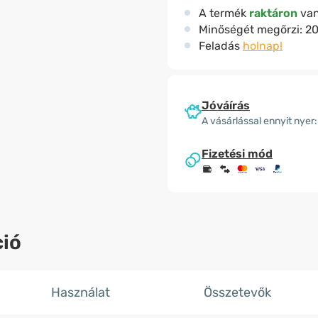
A termék
raktáron
va
Minőségét megőrzi:
20
Feladás
holnap!
Jóváírás
A vásárlással ennyit nyer:
Fizetési mód
ió
Használat
Összetevők