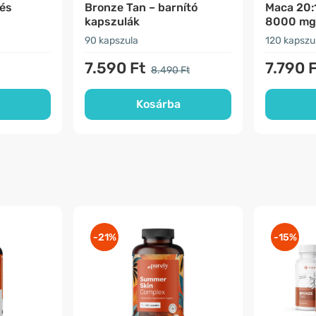
 és
Bronze Tan – barnító
Maca 20:
kapszulák
8000 mg 
szexuális
90 kapszula
120 kapszu
7.590 Ft
7.790 
8.490 Ft
Kosárba
-21%
-15%