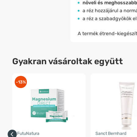
növeli és meghosszabbí
a réz hozzájárul a norm
a réz a szabadgyökök el
A termék étrend-kiegészít
Gyakran vásároltak együtt
-13%
FutuNatura
Sanct Bernhard