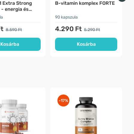
1 Extra Strong
B-vitamin komplex FORTE
K
- energia és
 erő
la
90 kapszula
1
Ft
4.290 Ft
8.590 Ft
5.290 Ft
Kosárba
Kosárba
-17%