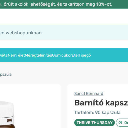
 őrült akciók lehetőségét, és takarítson meg 18%-ot.
iéta
Nemi élet
Méregtelenítés
Gumicukor
Étel
Tipegő
apszula
Sanct Bernhard
Barnító kaps
Tartalom: 90 kapszula
THRIVE THURSDAY
0