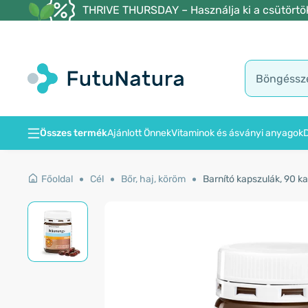
THRIVE THURSDAY – Használja ki a csütörtöki
Összes termék
Ajánlott Önnek
Vitaminok és ásványi anyagok
D
Főoldal
Cél
Bőr, haj, köröm
Barnító kapszulák, 90 k