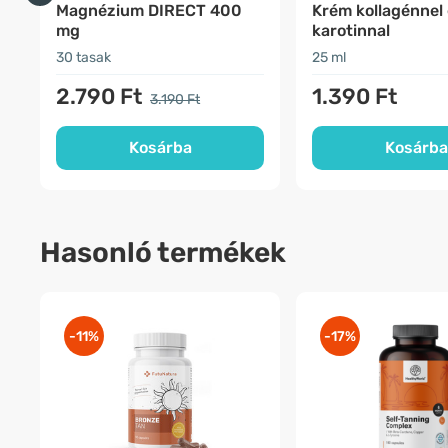
Magnézium DIRECT 400
Krém kollagénnel
mg
karotinnal
30 tasak
25 ml
2.790 Ft
1.390 Ft
3.190 Ft
Kosárba
Kosárba
Hasonló termékek
-11%
-17%