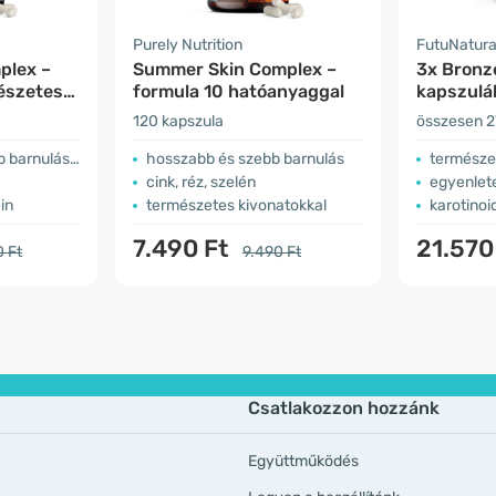
Purely Nutrition
FutuNatur
plex –
Summer Skin Complex –
3x Bronze
észetes
formula 10 hatóanyaggal
kapszulá
120 kapszula
összesen 2
barnulásért
hosszabb és szebb barnulás
természe
cink, réz, szelén
egyenlet
in
természetes kivonatokkal
karotinoi
7.490 Ft
21.570
0 Ft
9.490 Ft
Csatlakozzon hozzánk
Együttműködés