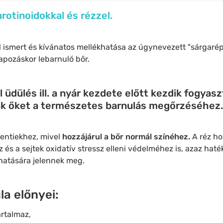
rotinoidokkal és rézzel.
l ismert és kívánatos mellékhatása az úgynevezett "sárgaré
napozáskor lebarnuló bőr.
üdülés ill. a nyár kezdete előtt kezdik fogyasz
ák őket a természetes barnulás megőrzéséhez.
 fentiekhez, mivel
hozzájárul a bőr normál színéhez.
A réz ho
 és a sejtek oxidatív stressz elleni védelméhez is, azaz ha
hatására jelennek meg.
la előnyei:
artalmaz,