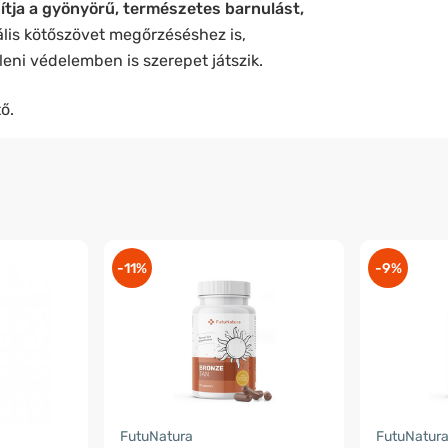
tja a gyönyörű, természetes barnulást,
ális kötőszövet megőrzéséshez is,
leni védelemben is szerepet játszik.
ő.
-11%
-9%
FutuNatura
FutuNatur