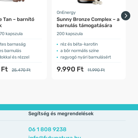
a
OnEnergy
H
 Tan – barnító
Sunny Bronze Complex – a
k
barnulás támogatására
70 kapszula
200 kapszula
ö
tes barnaság
réz és béta-karotin
es barnulás
a bőr normális színe
dokkal és rézzel
ragyogó nyári barnulásért
 Ft
9.990 Ft
25.470 Ft
11.990 Ft
Segítség és megrendelések
06 1 808 9238