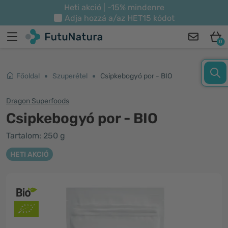
Heti akció | -15% mindenre
Adja hozzá a/az
HET15
kódot
0
Főoldal
Szuperétel
Csipkebogyó por - BIO
Dragon Superfoods
Csipkebogyó por - BIO
Tartalom: 250 g
HETI AKCIÓ