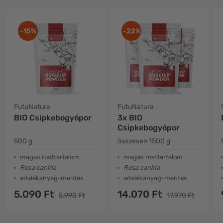
-15%
-22%
FutuNatura
FutuNatura
BIO Csipkebogyópor
3x BIO
Csipkebogyópor
500 g
összesen 1500 g
magas rosttartalom
magas rosttartalom
Rosa canina
Rosa canina
adalékanyag-mentes
adalékanyag-mentes
5.090 Ft
14.070 Ft
5.990 Ft
17.970 Ft