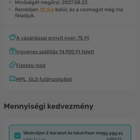
Minőségét megőrzi:
2027.08.23.
Rendeljen
12 óra
belül, és a csomagot még ma
feladjuk.
A vásárlással ennyit nyer: 75 Ft
Ingyenes szállítás 14.900 Ft felett
Fizetési mód
MPL, GLS futárszolgálat
Mennyiségi kedvezmény
Vásároljon 2 darabot és takarítson meg
5.980 Ft
6.380 Ft
2.990 Ft / db