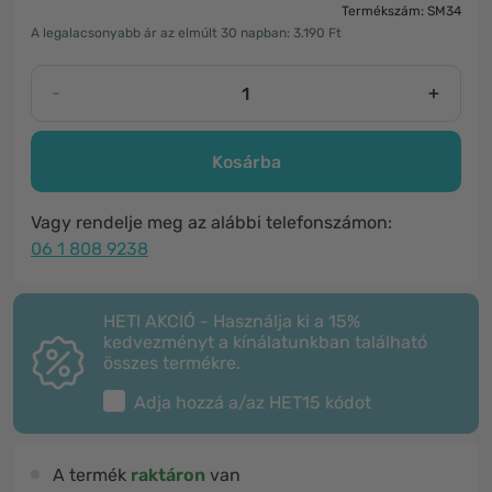
Termékszám: SM34
A legalacsonyabb ár az elmúlt 30 napban: 3.190 Ft
-
+
Kosárba
Vagy rendelje meg az alábbi telefonszámon:
06 1 808 9238
HETI AKCIÓ - Használja ki a 15%
kedvezményt a kínálatunkban található
összes termékre.
Adja hozzá a/az
HET15
kódot
A termék
raktáron
van