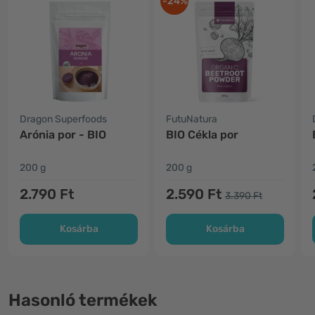
-24%
Dragon Superfoods
FutuNatura
Arónia por - BIO
BIO Cékla por
200 g
200 g
2.790 Ft
2.590 Ft
3.390 Ft
Kosárba
Kosárba
Hasonló termékek