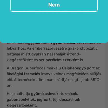
Nem
A
csipkebogyó
(
Rosa canina
) különböző néven
ismert cserje:
csitkenye, hecsedli és seggvakaró …
3 méter magasra is megnő, ősszel
apró, élénkpiros
terméseket
terem.
Noha a gránátalma népszerű dísznövény,
gyümölcsét sokféleképpen használják fel a
főzéshez, leggyakrabban
gyümölcsléhez, teához és
lekvárhoz.
Az emberi szervezetre gyakorolt ​​pozitív
hatásai miatt gyakran használják étrend-
kiegészítőként és
szuperélelmiszerként
is.
A Dragon Superfoods márkájú
Csipkebogyó port
az
ökológiai termelés
irányelveinek megfelelően állítják
elő. A terméseket finoman szárítják, legfeljebb 65°C-
on.
Használhatja
gyümölcslevek, turmixok,
gabonapelyhek, joghurt, tej, desszertek
kiegészítőjeként…